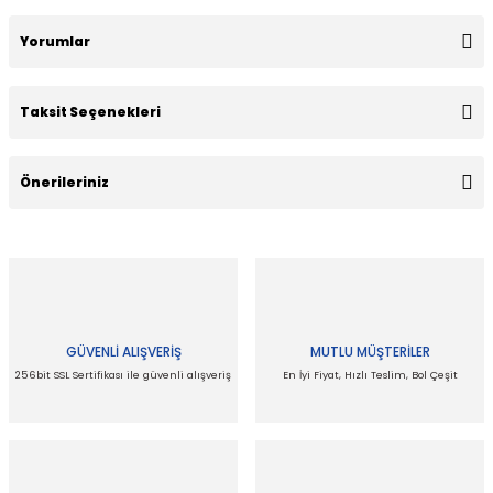
Yorumlar
Taksit Seçenekleri
Bu ürüne ilk yorumu siz yapın!
Önerileriniz
Yorum Yaz
Bu ürünün fiyat bilgisi, resim, ürün açıklamalarında ve diğer
konularda yetersiz gördüğünüz noktaları öneri formunu
kullanarak tarafımıza iletebilirsiniz.
Görüş ve önerileriniz için teşekkür ederiz.
GÜVENLİ ALIŞVERİŞ
MUTLU MÜŞTERİLER
Ürün resmi kalitesiz, bozuk veya görüntülenemiyor.
256bit SSL Sertifikası ile güvenli alışveriş
En İyi Fiyat, Hızlı Teslim, Bol Çeşit
Ürün açıklamasında eksik bilgiler bulunuyor.
Ürün bilgilerinde hatalar bulunuyor.
Ürün fiyatı diğer sitelerden daha pahalı.
Bu ürüne benzer farklı alternatifler olmalı.