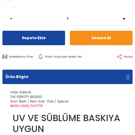
-
+
Sepete Ekle
Hemen Al
Arkadaşına Öner
Fiyatı Düşünce Haber Ver
Paylaş
Ürün Bilgisi
YAKA İSİMLİĞİ
THE IDENTITY BADGES
Ürün Ebatı / Item Size : Özel / Special​​
BASKI HARİÇ FİYATTIR
UV VE SÜBLÜME BASKIYA
UYGUN