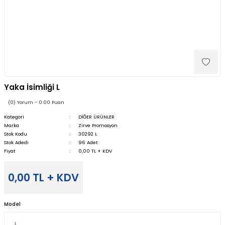
Yaka İsimliği L
(0) Yorum - 0.00 Puan
Kategori
DİĞER ÜRÜNLER
Marka
Zirve Promosyon
Stok Kodu
30292 L
Stok Adedi
96 Adet
Fiyat
0,00 TL + KDV
0,00 TL + KDV
Model