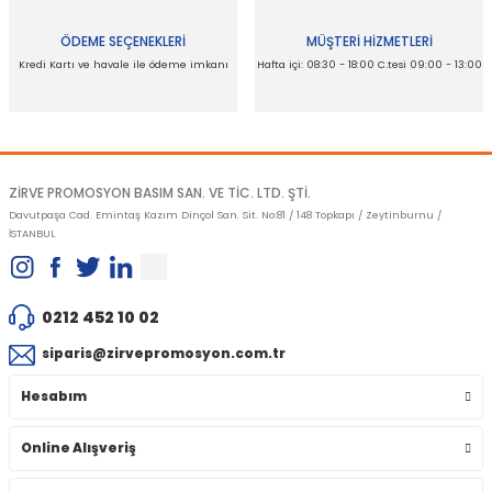
ÖDEME SEÇENEKLERİ
MÜŞTERİ HİZMETLERİ
Kredi Kartı ve havale ile ödeme imkanı
Hafta içi: 08:30 - 18:00 C.tesi 09:00 - 13:00
Gönder
ZİRVE PROMOSYON BASIM SAN. VE TİC. LTD. ŞTİ.
Davutpaşa Cad. Emintaş Kazım Dinçol San. Sit. No:81 / 148 Topkapı / Zeytinburnu /
İSTANBUL
0212 452 10 02
siparis@zirvepromosyon.com.tr
Hesabım
Online Alışveriş