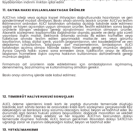
faydalanılan indirim miktarı iptal edilir.
11. CAYMA HAKKI KULLANILAMAYACAK ÜRÜNLER
ALICI’nın isteği veya açıkça kişisel ihtiyaçları doğrultusunda hazırlanan ve geri
gönderilmeye müsait olmayan, Baskı onayı alınmış baskılı ürünler ALICI’ya teslim
edilmesinin ardından ALICI tarafından ambalajı açıldığı takdirde iade edilmesi
sağlık ve hijyen açısından uygun olmayan ürünler, teslim edildikten sonra başka
ürünlerle karışan vedoğası gereği ayrıştırılması mümkün olmayan ürünler,
Abonelik sözleşmesi kapsamında sağlananlar dışında, gazete ve dergi gibi süreli
yayınlara ilişkin mallar, Elektronik ortamda anında ifa edilen hizmetler veya
tüketiciye anında teslim edilen gayrimaddi mallar,ile ses veya görüntü
kayıtlarının, kitap, dijital içerik, yazılım programlarının, veri kaydedebilme ve veri
depolama cihazlarının, bilgisayar sarf malzemelerinin, ambalajının ALICI
tarafından açılmış olması halinde iadesi Yönetmelik gereği mümkün değildir.
Ayrıca Cayma hakkı süresi sona ermeden önce, tüketicinin onayı ile ifasına
başlanan hizmetlere ilişkin cayma hakkının kullanılması daYönetmelik gereği
mümkün değildir.
Firmamıza ait ürünlerin iade edilebilmesi için ambalajlarının açılmamış,
denenmemiş, bozulmamış ve kullanılmamış olmaları gerekir.
Baskı onayı alınmış işlerde iade kabul edilmez.
12. TEMERRÜT HALİ VE HUKUKİ SONUÇLARI
ALICI, ödeme işlemlerini kredi kartı ile yaptığı durumda temerrüde düştüğü
takdirde, kart sahibi banka ile arasındaki kredi kartı sözleşmesi çerçevesinde faiz
ödeyeceğini ve bankaya karşı sorumlu olacağını kabul, beyan ve taahhüt eder. Bu
durumda ilgili banka hukuki yollara başvurabilir; doğacak masrafları ve vekâlet
ücretini ALICI’dan talep edebilir ve her koşulda ALICI’nın borcundan dolayı
temerrüde düşmesi halinde, ALICI, borcun gecikmeli ifasından dolayı SATICI’nın
uğradığı zarar ve ziyanını ödeyeceğini kabul, beyan ve taahhüt eder
13. YETKİLİ MAHKEME