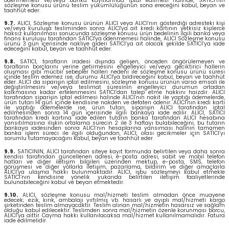
ödenmemesi ve/veya banka kayıtlarında iptal edilmesi halinde, SATICI’nın
sözleşme konusu ürünü teslim yükümlülüğünün sona ereceğini kabul, beyan ve
taahhüt eder.
9.7.
ALICI, Sözleşme konusu ürünün ALICI veya ALICI’nın gösterdiği adresteki kişi
ve/veya kuruluşa tesliminden sonra ALICI'ya ait kredi kartının yetkisiz kişilerce
haksız kullanılması sonucunda sözleşme konusu ürün bedelinin ilgili banka veya
finans kuruluşu tarafından SATICI'ya ödenmemesi halinde, ALICI Sözleşme konusu
ürünü 3 gün içerisinde nakliye gideri SATICI’ya ait olacak şekilde SATICI’ya iade
edeceğini kabul, beyan ve taahhüt eder.
9.8.
SATICI, tarafların iradesi dışında gelişen, önceden öngörülemeyen ve
tarafların borçlarını yerine getirmesini engelleyici ve/veya geciktirici hallerin
oluşması gibi mücbir sebepler halleri nedeni ile sözleşme konusu ürünü süresi
içinde teslim edemez ise, durumu ALICI'ya bildireceğini kabul, beyan ve taahhüt
eder. ALICI da siparişin iptal edilmesini, sözleşme konusu ürünün varsa emsali ile
değiştirilmesini ve/veya teslimat süresinin engelleyici durumun ortadan
kalkmasına kadar ertelenmesini SATICI’dan talep etme hakkını haizdir. ALICI
tarafından siparişin iptal edilmesi halinde ALICI’nın nakit ile yaptığı ödemelerde,
ürün tutarı 14 gün içinde kendisine nakden ve defaten ödenir. ALICI’nın kredi kartı
ile yaptığı ödemelerde ise, ürün tutarı, siparişin ALICI tarafından iptal
edilmesinden sonra 14 gün içerisinde ilgili bankaya iade edilir. ALICI, SATICI
tarafından kredi kartına iade edilen tutarın banka tarafından ALICI hesabına
yansıtılmasına ilişkin ortalama sürecin 2 ile 3 haftayı bulabileceğini, bu tutarın
bankaya iadesinden sonra ALICI’nın hesaplarına yansıması halinin tamamen
banka işlem süreci ile ilgili olduğundan, ALICI, olası gecikmeler için SATICI’yı
sorumlu tutamayacağını kabul, beyan ve taahhüt eder.
9.9.
SATICININ, ALICI tarafından siteye kayıt formunda belirtilen veya daha sonra
kendisi tarafından güncellenen adresi, e-posta adresi, sabit ve mobil telefon
hatları ve diğer iletişim bilgileri üzerinden mektup, e-posta, SMS, telefon
görüşmesi ve diğer yollarla iletişim, pazarlama, bildirim ve diğer amaçlarla
ALICI’ya ulaşma hakkı bulunmaktadır. ALICI, işbu sözleşmeyi kabul etmekle
SATICI’nın kendisine yönelik yukarıda belirtilen iletişim faaliyetlerinde
bulunabileceğini kabul ve beyan etmektedir.
9.10.
ALICI, sözleşme konusu mal/hizmeti teslim almadan önce muayene
edecek; ezik, kırık, ambalajı yırtılmış vb. hasarlı ve ayıplı mal/hizmeti kargo
şirketinden teslim almayacaktır. Teslim alınan mal/hizmetin hasarsız ve sağlam
olduğu kabul edilecektir. Teslimden sonra mal/hizmetin özenle korunması borcu,
ALICI’ya aittir. Cayma hakkı kullanılacaksa mal/hizmet kullanılmamalıdır. Fatura
iade edilmelidir.