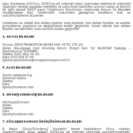
İşbu Sözleşme, ALICI’nın, SATICI’ya ait internet sitesi üzerinden elektronik ortamda
siparişini verdiği aşağıda nitelikleri ve satış fiyatı belirtilen ürünün satışı ve teslimi
ile ilgili olarak 6502 sayılı Tüketicinin Korunması Hakkında Kanun ve Mesafeli
Sözleşmelere Dair Yönetmelik hükümleri gereğince tarafların hak ve
yükümlülüklerini düzenler.
Listelenen ve sitede ilan edilen fiyatlar satış fiyatıdır. İlan edilen fiyatlar ve vaatler
güncelleme yapılana ve değiştirilene kadar geçerlidir. Süreli olarak ilan edilen
fiyatlar ise belirtilen süre sonuna kadar geçerlidir.
4. SATICI BİLGİLERİ
Ünvanı
ZİRVE PROMOSYON BASIM SAN. VE TİC. LTD. ŞTİ
.
Adres
Davutpaşa Cad. Emintaş Kazım Dinçol San. Sit. No:81/148 Topkapı –
Zeytinburnu/ İSTANBUL
Telefon
0212-452-10-02
Faks
0212 639 37 66
Eposta
pazarlama@zirvepromosyon.com.tr
5. ALICI BİLGİLERİ
Teslim edilecek kişi
Teslimat Adresi
Telefon
Faks
Eposta/kullanıcı adı
6. SİPARİŞ VEREN KİŞİ BİLGİLERİ
Ad/Soyad/Unvan
Adres
Telefon
Faks
Eposta/kullanıcı adı
7. SÖZLEŞME KONUSU ÜRÜN/ÜRÜNLER BİLGİLERİ
1.
Malın /Ürün/Ürünlerin/ Hizmetin temel özelliklerini (türü, miktarı,
marka/modeli, rengi, adedi) SATICI’ya ait internet sitesinde yayınlanmaktadır.