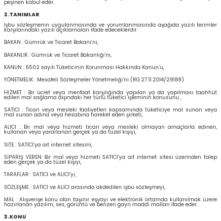
peşinen kabul eder.
2.TANIMLAR
İşbu sözleşmenin uygulanmasında ve yorumlanmasında aşağıda yazılı terimler
karşılarındaki yazılı açıklamaları ifade edeceklerdir.
BAKAN : Gümrük ve Ticaret Bakanı’nı,
BAKANLIK : Gümrük ve Ticaret Bakanlığı’nı,
KANUN : 6502 sayılı Tüketicinin Korunması Hakkında Kanun’u,
YÖNETMELİK : Mesafeli Sözleşmeler Yönetmeliği’ni (RG:27.11.2014/29188)
HİZMET : Bir ücret veya menfaat karşılığında yapılan ya da yapılması taahhüt
edilen mal sağlama dışındaki her türlü tüketici işleminin konusunu ,
SATICI : Ticari veya mesleki faaliyetleri kapsamında tüketiciye mal sunan veya
mal sunan adına veya hesabına hareket eden şirketi,
ALICI : Bir mal veya hizmeti ticari veya mesleki olmayan amaçlarla edinen,
kullanan veya yararlanan gerçek ya da tüzel kişiyi,
SİTE : SATICI’ya ait internet sitesini,
SİPARİŞ VEREN: Bir mal veya hizmeti SATICI’ya ait internet sitesi üzerinden talep
eden gerçek ya da tüzel kişiyi,
TARAFLAR : SATICI ve ALICI’yı,
SÖZLEŞME : SATICI ve ALICI arasında akdedilen işbu sözleşmeyi,
MAL : Alışverişe konu olan taşınır eşyayı ve elektronik ortamda kullanılmak üzere
hazırlanan yazılım, ses, görüntü ve benzeri gayri maddi malları ifade eder.
3.KONU