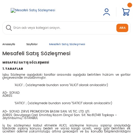
ARA
Anasayfa
Sayfalar
Mesafeli Satış Sözleşmesi
Mesafeli Satış Sözleşmesi
MESAFELİ SATIŞ SÖZLEŞMESİ
1.TARAFLAR
İşbu Sözleşme aşağıdaki taraflar arasında aşağıda belirtilen hüküm ve şartlar
çerçevesinde imzalanmıştır.
‘ALICI’ ; (sözleşmede bundan sonra "ALICI" olarak anılacaktır)
AD- SOYAD:
ADRES:
‘SATICI’ ; (sözleşmede bundan sonra "SATICI" olarak anılacaktır)
AD- SOYAD:
ZİRVE PROMOSYON BASIM SAN. VE TİC. LTD. ŞTİ
.
ADRES:
Davutpaşa Cad. Emintaş Kazım Dinçol San. Sit. No:81/148 Topkapı –
Zeytinburnu/ İSTANBUL
İş bu sözleşmeyi kabul etmekle ALICI, sözleşme konusu siparişi onayladığı
takdirde sipariş konusu bedeli ve varsa kargo ücreti, vergi gibi belirtilen ek
ücretleri ödeme yükümlülüğü altına gireceğini ve bu konuda bilgilendirildiğini