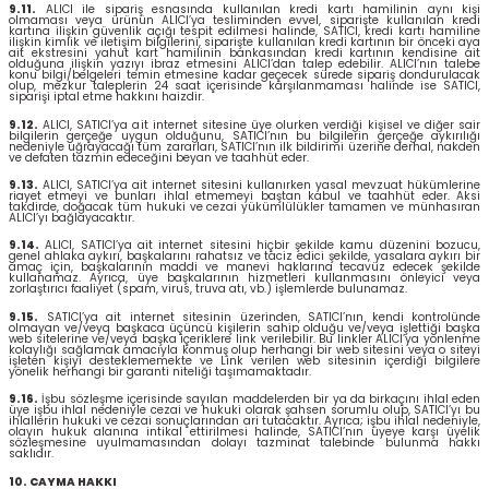
9.11.
ALICI ile sipariş esnasında kullanılan kredi kartı hamilinin aynı kişi
olmaması veya ürünün ALICI’ya tesliminden evvel, siparişte kullanılan kredi
kartına ilişkin güvenlik açığı tespit edilmesi halinde, SATICI, kredi kartı hamiline
ilişkin kimlik ve iletişim bilgilerini, siparişte kullanılan kredi kartının bir önceki aya
ait ekstresini yahut kart hamilinin bankasından kredi kartının kendisine ait
olduğuna ilişkin yazıyı ibraz etmesini ALICI’dan talep edebilir. ALICI’nın talebe
konu bilgi/belgeleri temin etmesine kadar geçecek sürede sipariş dondurulacak
olup, mezkur taleplerin 24 saat içerisinde karşılanmaması halinde ise SATICI,
siparişi iptal etme hakkını haizdir.
9.12.
ALICI, SATICI’ya ait internet sitesine üye olurken verdiği kişisel ve diğer sair
bilgilerin gerçeğe uygun olduğunu, SATICI’nın bu bilgilerin gerçeğe aykırılığı
nedeniyle uğrayacağı tüm zararları, SATICI’nın ilk bildirimi üzerine derhal, nakden
ve defaten tazmin edeceğini beyan ve taahhüt eder.
9.13.
ALICI, SATICI’ya ait internet sitesini kullanırken yasal mevzuat hükümlerine
riayet etmeyi ve bunları ihlal etmemeyi baştan kabul ve taahhüt eder. Aksi
takdirde, doğacak tüm hukuki ve cezai yükümlülükler tamamen ve münhasıran
ALICI’yı bağlayacaktır.
9.14.
ALICI, SATICI’ya ait internet sitesini hiçbir şekilde kamu düzenini bozucu,
genel ahlaka aykırı, başkalarını rahatsız ve taciz edici şekilde, yasalara aykırı bir
amaç için, başkalarının maddi ve manevi haklarına tecavüz edecek şekilde
kullanamaz. Ayrıca, üye başkalarının hizmetleri kullanmasını önleyici veya
zorlaştırıcı faaliyet (spam, virus, truva atı, vb.) işlemlerde bulunamaz.
9.15.
SATICI’ya ait internet sitesinin üzerinden, SATICI’nın kendi kontrolünde
olmayan ve/veya başkaca üçüncü kişilerin sahip olduğu ve/veya işlettiği başka
web sitelerine ve/veya başka içeriklere link verilebilir. Bu linkler ALICI’ya yönlenme
kolaylığı sağlamak amacıyla konmuş olup herhangi bir web sitesini veya o siteyi
işleten kişiyi desteklememekte ve Link verilen web sitesinin içerdiği bilgilere
yönelik herhangi bir garanti niteliği taşımamaktadır.
9.16.
İşbu sözleşme içerisinde sayılan maddelerden bir ya da birkaçını ihlal eden
üye işbu ihlal nedeniyle cezai ve hukuki olarak şahsen sorumlu olup, SATICI’yı bu
ihlallerin hukuki ve cezai sonuçlarından ari tutacaktır. Ayrıca; işbu ihlal nedeniyle,
olayın hukuk alanına intikal ettirilmesi halinde, SATICI’nın üyeye karşı üyelik
sözleşmesine uyulmamasından dolayı tazminat talebinde bulunma hakkı
saklıdır.
10. CAYMA HAKKI