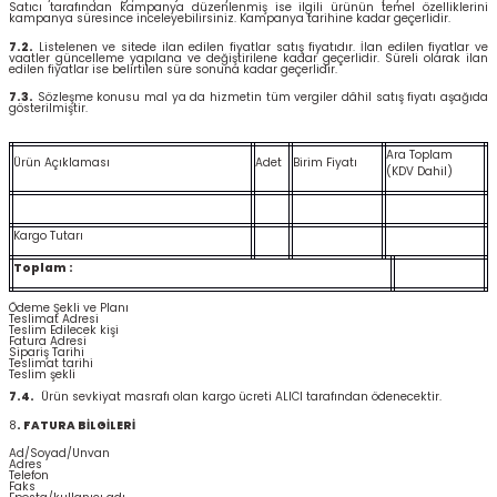
Satıcı tarafından kampanya düzenlenmiş ise ilgili ürünün temel özelliklerini
kampanya süresince inceleyebilirsiniz. Kampanya tarihine kadar geçerlidir.
7.2.
Listelenen ve sitede ilan edilen fiyatlar satış fiyatıdır. İlan edilen fiyatlar ve
vaatler güncelleme yapılana ve değiştirilene kadar geçerlidir. Süreli olarak ilan
edilen fiyatlar ise belirtilen süre sonuna kadar geçerlidir.
7.3.
Sözleşme konusu mal ya da hizmetin tüm vergiler dâhil satış fiyatı aşağıda
gösterilmiştir.
Ara Toplam
Ürün Açıklaması
Adet
Birim Fiyatı
(KDV Dahil)
Kargo Tutarı
Toplam :
Ödeme Şekli ve Planı
Teslimat Adresi
Teslim Edilecek kişi
Fatura Adresi
Sipariş Tarihi
Teslimat tarihi
Teslim şekli
7.4.
Ürün sevkiyat masrafı olan kargo ücreti ALICI tarafından ödenecektir.
8
. FATURA BİLGİLERİ
Ad/Soyad/Unvan
Adres
Telefon
Faks