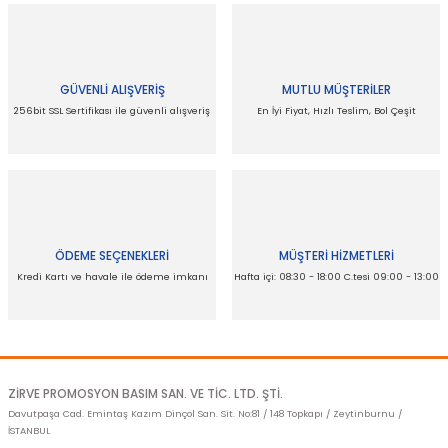
GÜVENLİ ALIŞVERİŞ
MUTLU MÜŞTERİLER
256bit SSL Sertifikası ile güvenli alışveriş
En İyi Fiyat, Hızlı Teslim, Bol Çeşit
ÖDEME SEÇENEKLERİ
MÜŞTERİ HİZMETLERİ
Kredi Kartı ve havale ile ödeme imkanı
Hafta içi: 08:30 - 18:00 C.tesi 09:00 - 13:00
ZİRVE PROMOSYON BASIM SAN. VE TİC. LTD. ŞTİ.
Davutpaşa Cad. Emintaş Kazım Dinçol San. Sit. No:81 / 148 Topkapı / Zeytinburnu /
İSTANBUL