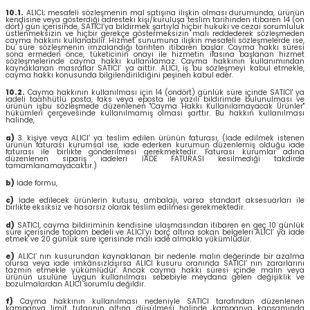
10.1.
ALICI; mesafeli sözleşmenin mal satışına ilişkin olması durumunda, ürünün
kendisine veya gösterdiği adresteki kişi/kuruluşa teslim tarihinden itibaren 14 (on
dört) gün içerisinde, SATICI’ya bildirmek şartıyla hiçbir hukuki ve cezai sorumluluk
üstlenmeksizin ve hiçbir gerekçe göstermeksizin malı reddederek sözleşmeden
cayma hakkını kullanabilir. Hizmet sunumuna ilişkin mesafeli sözleşmelerde ise,
bu süre sözleşmenin imzalandığı tarihten itibaren başlar. Cayma hakkı süresi
sona ermeden önce, tüketicinin onayı ile hizmetin ifasına başlanan hizmet
sözleşmelerinde cayma hakkı kullanılamaz. Cayma hakkının kullanımından
kaynaklanan masraflar SATICI’ ya aittir. ALICI, iş bu sözleşmeyi kabul etmekle,
cayma hakkı konusunda bilgilendirildiğini peşinen kabul eder.
10.2.
Cayma hakkının kullanılması için 14 (ondört) günlük süre içinde SATICI' ya
iadeli taahhütlü posta, faks veya eposta ile yazılı bildirimde bulunulması ve
ürünün işbu sözleşmede düzenlenen "Cayma Hakkı Kullanılamayacak Ürünler"
hükümleri çerçevesinde kullanılmamış olması şarttır. Bu hakkın kullanılması
halinde,
a)
3. kişiye veya ALICI’ ya teslim edilen ürünün faturası, (İade edilmek istenen
ürünün faturası kurumsal ise, iade ederken kurumun düzenlemiş olduğu iade
faturası ile birlikte gönderilmesi gerekmektedir. Faturası kurumlar adına
düzenlenen sipariş iadeleri İADE FATURASI kesilmediği takdirde
tamamlanamayacaktır.)
b)
İade formu,
c)
İade edilecek ürünlerin kutusu, ambalajı, varsa standart aksesuarları ile
birlikte eksiksiz ve hasarsız olarak teslim edilmesi gerekmektedir.
d)
SATICI, cayma bildiriminin kendisine ulaşmasından itibaren en geç 10 günlük
süre içerisinde toplam bedeli ve ALICI’yı borç altına sokan belgeleri ALICI’ ya iade
etmek ve 20 günlük süre içerisinde malı iade almakla yükümlüdür.
e)
ALICI’ nın kusurundan kaynaklanan bir nedenle malın değerinde bir azalma
olursa veya iade imkânsızlaşırsa ALICI kusuru oranında SATICI’ nın zararlarını
tazmin etmekle yükümlüdür. Ancak cayma hakkı süresi içinde malın veya
ürünün usulüne uygun kullanılması sebebiyle meydana gelen değişiklik ve
bozulmalardan ALICI sorumlu değildir.
f)
Cayma hakkının kullanılması nedeniyle SATICI tarafından düzenlenen
kampanya limit tutarının altına düşülmesi halinde kampanya kapsamında