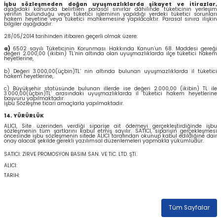
İşbu sözleşmeden doğan uyuşmazlıklarda şikayet ve itirazlar,
aşağıdaki kanunda belirtilen parasal sınırlar dâhilinde tüketicinin yerleşim
yerinin bulunduğu veya tüketici işleminin yapıldığı yerdeki tüketici sorunları
hakem heyetine veya tüketici mahkemesine yapılacaktır. Parasal sınıra ilişkin
bilgiler aşağıdadır:
28/05/2014 tarihinden itibaren geçerli olmak üzere:
a)
6502 sayılı Tüketicinin Korunması Hakkında Kanun’un 68. Maddesi gereği
değeri 2.000,00 (ikibin) TL’nin altında olan uyuşmazlıklarda ilçe tüketici hakem
heyetlerine,
b) Değeri 3.000,00(üçbin)TL’ nin altında bulunan uyuşmazlıklarda il tüketici
hakem heyetlerine,
c) Büyükşehir statüsünde bulunan illerde ise değeri 2.000,00 (ikibin) TL ile
3.000,00(üçbin)TL’ arasındaki uyuşmazlıklarda il tüketici hakem heyetlerine
başvuru yapılmaktadır.
İşbu Sözleşme ticari amaçlarla yapılmaktadır.
14. YÜRÜRLÜK
ALICI, Site üzerinden verdiği siparişe ait ödemeyi gerçekleştirdiğinde işbu
sözleşmenin tüm şartlarını kabul etmiş sayılır. SATICI, siparişin gerçekleşmesi
öncesinde işbu sözleşmenin sitede ALICI tarafından okunup kabul edildiğine dair
onay alacak şekilde gerekli yazılımsal düzenlemeleri yapmakla yükümlüdür.
SATICI:
ZİRVE PROMOSYON BASIM SAN. VE TİC. LTD. ŞTİ
.
ALICI:
TARİH:
Tüm Sayfalar