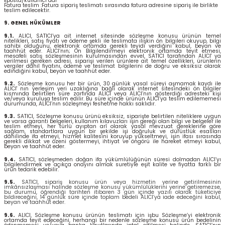
Eposta/kullanıcı adı
Fatura teslim :Fatura sipariş teslimatı sırasında fatura adresine sipariş ile birlikte
teslim edilecektir.
9. GENEL HÜKÜMLER
9.1.
ALICI, SATICI’ya ait internet sitesinde sözleşme konusu ürünün temel
nitelikleri, satış fiyatı ve ödeme şekli ile teslimata ilişkin ön bilgileri okuyup, bilgi
sahibi olduğunu, elektronik ortamda gerekli teyidi verdiğini kabul, beyan ve
taahhüt eder. ALICI’nın; Ön Bilgilendirmeyi elektronik ortamda teyit etmesi,
mesafeli satış sözleşmesinin kurulmasından evvel, SATICI tarafından ALICI' ya
verilmesi gereken adresi, siparişi verilen ürünlere ait temel özellikleri, ürünlerin
vergiler dâhil fiyatını, ödeme ve teslimat bilgilerini de doğru ve eksiksiz olarak
edindiğini kabul, beyan ve taahhüt eder.
9.2.
Sözleşme konusu her bir ürün, 30 günlük yasal süreyi aşmamak kaydı ile
ALICI' nın yerleşim yeri uzaklığına bağlı olarak internet sitesindeki ön bilgiler
kısmında belirtilen süre zarfında ALICI veya ALICI’nın gösterdiği adresteki kişi
ve/veya kuruluşa teslim edilir. Bu süre içinde ürünün ALICI’ya teslim edilememesi
durumunda, ALICI’nın sözleşmeyi feshetme hakkı saklıdır.
9.3.
SATICI, Sözleşme konusu ürünü eksiksiz, siparişte belirtilen niteliklere uygun
ve varsa garanti belgeleri, kullanım kılavuzları işin gereği olan bilgi ve belgeler ile
teslim etmeyi, her türlü ayıptan arî olarak yasal mevzuat gereklerine göre
sağlam, standartlara uygun bir şekilde işi doğruluk ve dürüstlük esasları
dâhilinde ifa etmeyi, hizmet kalitesini koruyup yükseltmeyi, işin ifası sırasında
gerekli dikkat ve özeni göstermeyi, ihtiyat ve öngörü ile hareket etmeyi kabul,
beyan ve taahhüt eder.
9.4.
SATICI, sözleşmeden doğan ifa yükümlülüğünün süresi dolmadan ALICI’yı
bilgilendirmek ve açıkça onayını almak suretiyle eşit kalite ve fiyatta farklı bir
ürün tedarik edebilir.
9.5.
SATICI, sipariş konusu ürün veya hizmetin yerine getirilmesinin
imkânsızlaşması halinde sözleşme konusu yükümlülüklerini yerine getiremezse,
bu durumu, öğrendiği tarihten itibaren 3 gün içinde yazılı olarak tüketiciye
bildireceğini, 14 günlük süre içinde toplam bedeli ALICI’ya iade edeceğini kabul,
beyan ve taahhüt eder.
9.6.
ALICI, Sözleşme konusu ürünün teslimatı için işbu Sözleşme’yi elektronik
ortamda teyit edeceğini, herhangi bir nedenle sözleşme konusu ürün bedelinin