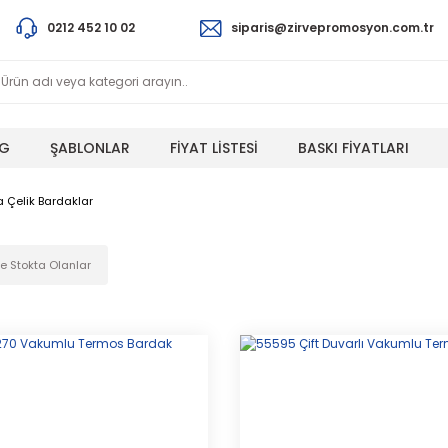
0212 452 10 02
siparis@zirvepromosyon.com.tr
G
ŞABLONLAR
FİYAT LİSTESİ
BASKI FİYATLARI
 Çelik Bardaklar
 Stokta Olanlar