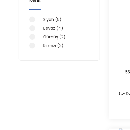
Renk
Siyah (5)
Beyaz (4)
Gümüş (2)
Kırmızı (2)
Lacivert (2)
Altın (1)
Gri (1)
55
Kahve (1)
Stok K