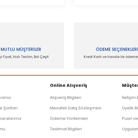
MUTLU MÜŞTERİLER
ÖDEME SEÇENEKLER
yi Fiyat, Hızlı Teslim, Bol Çeşit
Kredi Kartı ve havale ile ödem
Online Alışveriş
Müşter
ikamız
Alışveriş Bilgileri
İletişim 
e Şartları
Mesafeli Satış Sözleşmesi
Üyelik Bi
aralarımız
Ödeme Yöntemleri
Puan ve
rmu
Teslimat Bilgileri
Uygula