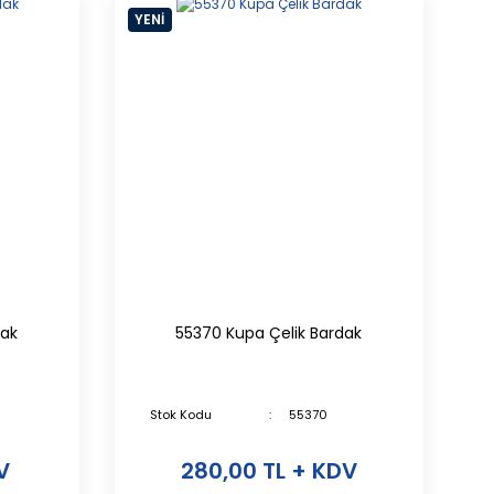
YENİ
dak
55370 Kupa Çelik Bardak
Stok Kodu
55370
V
280,00 TL + KDV