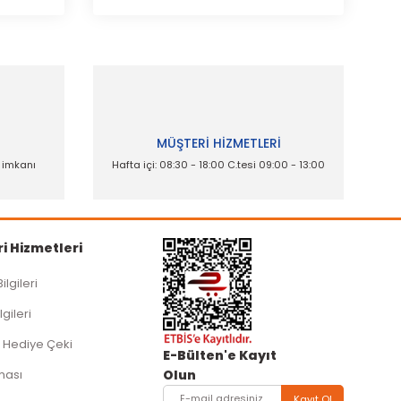
İ
MÜŞTERİ HİZMETLERİ
e imkanı
Hafta içi: 08:30 - 18:00 C.tesi 09:00 - 13:00
i Hizmetleri
Bilgileri
lgileri
 Hediye Çeki
E-Bülten'e Kayıt
ması
Olun
Kayıt Ol