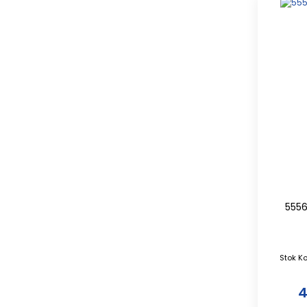
5556
Stok K
4