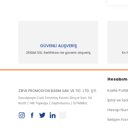
GÜVENLİ ALIŞVERİŞ
256bit SSL Sertifikası ile güvenli alışveriş
En İ
Hesabım
Kalite Polit
ZİRVE PROMOSYON BASIM SAN. VE TİC. LTD. ŞTİ.
Davutpaşa Cad. Emintaş Kazım Dinçol San. Sit.
İptal ve İad
No:81 / 148 Topkapı / Zeytinburnu / İSTANBUL
Hesap Num
İletişim Fo