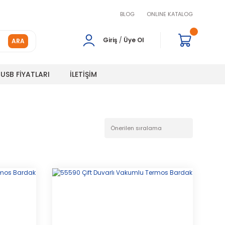
BLOG
ONLINE KATALOG
Giriş
/
Üye Ol
ARA
USB FİYATLARI
İLETİŞİM