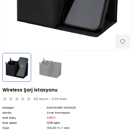
d Kalemler
 Promosyon Ürünleri
Wireless Şarj İstasyonu
(0) Yorum - 0.00 Puan
Kategori
ELEKTRONİK ÜRÜNLER
Marka
Zirve Promosyon
Stok Kodu
23850
Stok Adedi
1338 Adet
Fiyat
720,00 TL + KDV