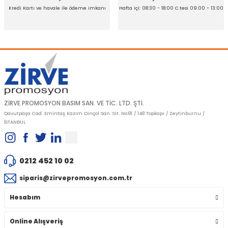
Kredi Kartı ve havale ile ödeme imkanı
Hafta içi: 08:30 - 18:00 C.tesi 09:00 - 13:00
Gönder
ZİRVE PROMOSYON BASIM SAN. VE TİC. LTD. ŞTİ.
Davutpaşa Cad. Emintaş Kazım Dinçol San. Sit. No:81 / 148 Topkapı / Zeytinburnu /
İSTANBUL
0212 452 10 02
siparis@zirvepromosyon.com.tr
Hesabım
Online Alışveriş