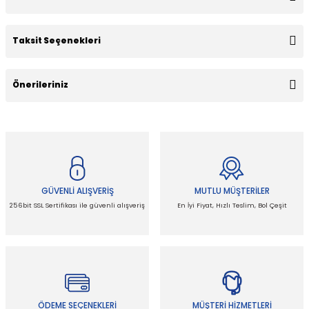
Taksit Seçenekleri
Bu ürüne ilk yorumu siz yapın!
Önerileriniz
Yorum Yaz
Bu ürünün fiyat bilgisi, resim, ürün açıklamalarında ve diğer
konularda yetersiz gördüğünüz noktaları öneri formunu
kullanarak tarafımıza iletebilirsiniz.
Görüş ve önerileriniz için teşekkür ederiz.
GÜVENLİ ALIŞVERİŞ
MUTLU MÜŞTERİLER
Ürün resmi kalitesiz, bozuk veya görüntülenemiyor.
256bit SSL Sertifikası ile güvenli alışveriş
En İyi Fiyat, Hızlı Teslim, Bol Çeşit
Ürün açıklamasında eksik bilgiler bulunuyor.
Ürün bilgilerinde hatalar bulunuyor.
Ürün fiyatı diğer sitelerden daha pahalı.
Bu ürüne benzer farklı alternatifler olmalı.
ÖDEME SEÇENEKLERİ
MÜŞTERİ HİZMETLERİ