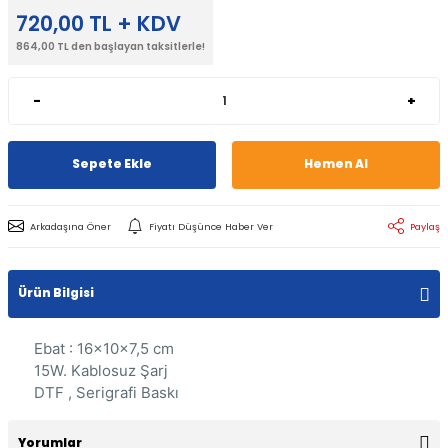
720,00 TL + KDV
864,00 TL den başlayan taksitlerle!
-
+
Sepete Ekle
Hemen Al
Arkadaşına Öner
Fiyatı Düşünce Haber Ver
Paylaş
Ürün Bilgisi
Ebat : 16x10x7,5 cm
15W. Kablosuz Şarj
DTF , Serigrafi Baskı
Yorumlar