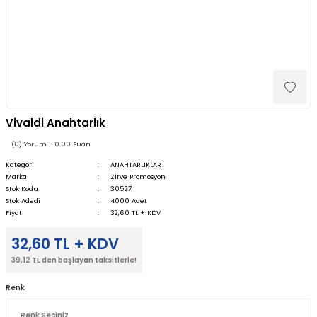
Vivaldi Anahtarlık
(0) Yorum - 0.00 Puan
Kategori
ANAHTARLIKLAR
Marka
Zirve Promosyon
Stok Kodu
30527
Stok Adedi
4000 Adet
Fiyat
32,60 TL + KDV
32,60 TL + KDV
39,12 TL den başlayan taksitlerle!
Renk