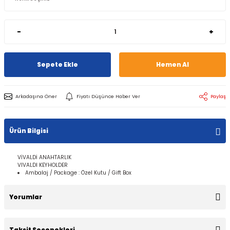
-
+
Sepete Ekle
Hemen Al
Arkadaşına Öner
Fiyatı Düşünce Haber Ver
Paylaş
Ürün Bilgisi
VİVALDİ ANAHTARLIK
VIVALDI KEYHOLDER
Ambalaj / Package : Özel Kutu / Gift Box​​
Yorumlar
Taksit Seçenekleri