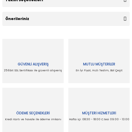
Bu ürüne ilk yorumu siz yapın!
Önerileriniz
Yorum Yaz
Bu ürünün fiyat bilgisi, resim, ürün açıklamalarında ve diğer
konularda yetersiz gördüğünüz noktaları öneri formunu
kullanarak tarafımıza iletebilirsiniz.
Görüş ve önerileriniz için teşekkür ederiz.
GÜVENLİ ALIŞVERİŞ
MUTLU MÜŞTERİLER
Ürün resmi kalitesiz, bozuk veya görüntülenemiyor.
256bit SSL Sertifikası ile güvenli alışveriş
En İyi Fiyat, Hızlı Teslim, Bol Çeşit
Ürün açıklamasında eksik bilgiler bulunuyor.
Ürün bilgilerinde hatalar bulunuyor.
Ürün fiyatı diğer sitelerden daha pahalı.
Bu ürüne benzer farklı alternatifler olmalı.
ÖDEME SEÇENEKLERİ
MÜŞTERİ HİZMETLERİ
Kredi Kartı ve havale ile ödeme imkanı
Hafta içi: 08:30 - 18:00 C.tesi 09:00 - 13:00