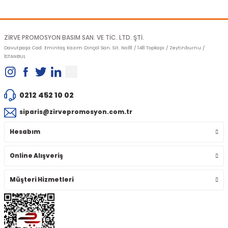
Gönder
ZİRVE PROMOSYON BASIM SAN. VE TİC. LTD. ŞTİ.
Davutpaşa Cad. Emintaş Kazım Dinçol San. Sit. No:81 / 148 Topkapı / Zeytinburnu /
İSTANBUL
0212 452 10 02
siparis@zirvepromosyon.com.tr
Hesabım
Online Alışveriş
Müşteri Hizmetleri