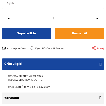
-
+
Sepete Ekle
Hemen Al
Arkadaşına Öner
Fiyatı Düşünce Haber Ver
Paylaş
Ürün Bilgisi
TOSCOW ELEKTRONİK ÇAKMAK
TOSCOW ELECTRONIC LIGHTER
Ürün Ebatı / Item Size : 6,5x2,2 cm
Yorumlar