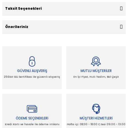
Taksit Seçenekleri
Bu ürüne ilk yorumu siz yapın!
Önerileriniz
Yorum Yaz
Bu ürünün fiyat bilgisi, resim, ürün açıklamalarında ve diğer
konularda yetersiz gördüğünüz noktaları öneri formunu
kullanarak tarafımıza iletebilirsiniz.
Görüş ve önerileriniz için teşekkür ederiz.
GÜVENLİ ALIŞVERİŞ
MUTLU MÜŞTERİLER
Ürün resmi kalitesiz, bozuk veya görüntülenemiyor.
256bit SSL Sertifikası ile güvenli alışveriş
En İyi Fiyat, Hızlı Teslim, Bol Çeşit
Ürün açıklamasında eksik bilgiler bulunuyor.
Ürün bilgilerinde hatalar bulunuyor.
Ürün fiyatı diğer sitelerden daha pahalı.
Bu ürüne benzer farklı alternatifler olmalı.
ÖDEME SEÇENEKLERİ
MÜŞTERİ HİZMETLERİ
Kredi Kartı ve havale ile ödeme imkanı
Hafta içi: 08:30 - 18:00 C.tesi 09:00 - 13:00