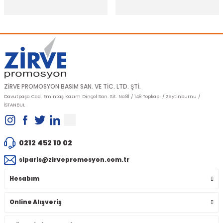
Gönder
ZİRVE PROMOSYON BASIM SAN. VE TİC. LTD. ŞTİ.
Davutpaşa Cad. Emintaş Kazım Dinçol San. Sit. No:81 / 148 Topkapı / Zeytinburnu /
İSTANBUL
0212 452 10 02
siparis@zirvepromosyon.com.tr
Hesabım
Online Alışveriş