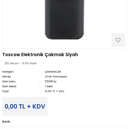
Toscow Elektronik Çakmak Siyah
(0) Yorum - 0.00 Puan
Kategori
ÇAKMAKLAR
Marka
Zirve Promosyon
Stok Kodu
55218 Sy
Stok Adedi
1 Adet
Fiyat
0,00 TL + KDV
0,00 TL + KDV
Renk