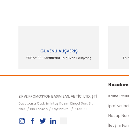
Görüş ve önerileriniz için teşekkür ederiz.
Ürün resmi kalitesiz, bozuk veya görüntül
Ürün açıklamasında eksik bilgiler bulunuy
Ürün bilgilerinde hatalar bulunuyor.
Ürün fiyatı diğer sitelerden daha pahalı.
Bu ürüne benzer farklı alternatifler olmalı.
GÜVENLİ ALIŞVERİŞ
256bit SSL Sertifikası ile güvenli alışveriş
En İ
Hesabım
Kalite Polit
ZİRVE PROMOSYON BASIM SAN. VE TİC. LTD. ŞTİ.
Davutpaşa Cad. Emintaş Kazım Dinçol San. Sit.
İptal ve İad
No:81 / 148 Topkapı / Zeytinburnu / İSTANBUL
Hesap Num
İletişim Fo