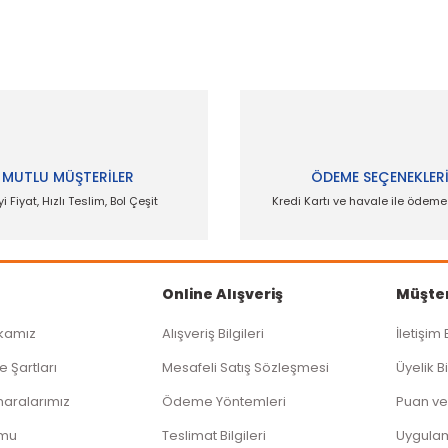
Yorum Yaz
enemiyor.
or.
MUTLU MÜŞTERİLER
ÖDEME SEÇENEKLER
yi Fiyat, Hızlı Teslim, Bol Çeşit
Kredi Kartı ve havale ile ödem
Online Alışveriş
Müşter
Gönder
ikamız
Alışveriş Bilgileri
İletişim 
e Şartları
Mesafeli Satış Sözleşmesi
Üyelik Bi
aralarımız
Ödeme Yöntemleri
Puan ve
rmu
Teslimat Bilgileri
Uygula