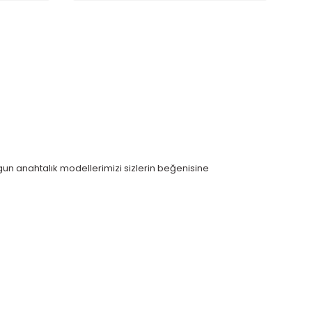
gun anahtalık modellerimizi sizlerin beğenisine
kullanarak tarafımıza iletebilirsiniz.