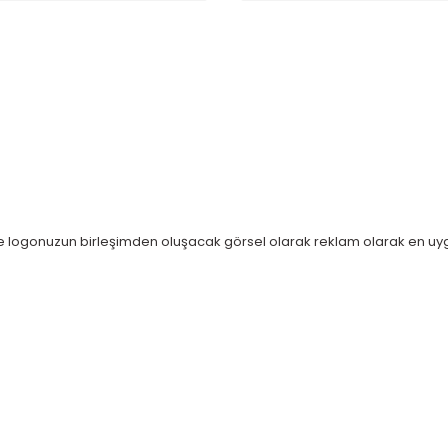
 ile logonuzun birleşimden oluşacak görsel olarak reklam olarak en uy
Bu ürüne ilk yorumu siz yapın!
alarında ve diğer konularda yetersiz gördüğünüz noktaları öneri formunu 