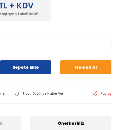
TL + KDV
başlayan taksitlerle!
Sepete Ekle
Hemen Al
ner
Fiyatı Düşünce Haber Ver
Paylaş
i
Önerileriniz