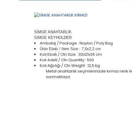
SİMGE ANAHTARLIK
SIMGE KEYHOLDER
Ambalaj / Package : Naylon / Poly Bag
Ürün Ebatı / Item Size : 7,6x2,2 cm
Koli Ebatı / Ctn Size : 32x21x36 cm
Koli Adeti / Ctn Quantity : 500
Koli Ağırlığı / Ctn Weight : 12,5 kg
Metal anahtarlık seçimlerinizde kırmızı renk
sunmaktayız.
Bu ürünün fiyat bilgisi, resim, ürün açıklam