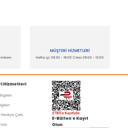
İ
MÜŞTERİ HİZMETLERİ
e imkanı
Hafta içi: 08:30 - 18:00 C.tesi 09:00 - 13:00
i Hizmetleri
Bilgileri
lgileri
 Hediye Çeki
E-Bülten'e Kayıt
ması
Olun