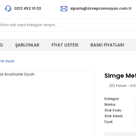
0212 452 10 02
siparis@zirvepromosyon.com.tr
G
ŞABLONLAR
FİYAT LİSTESİ
BASKI FİYATLARI
lık Siyah
Simge Met
(0) Yorum - 0.
Kategori
Marka
Stok Kodu
Stok Adedi
Fiyat