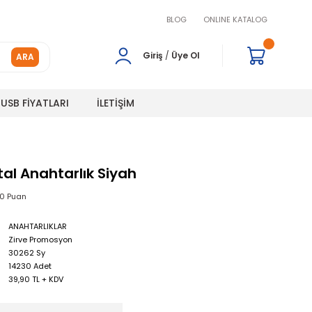
BLOG
ONLINE KATALOG
Giriş
/
Üye Ol
ARA
USB FİYATLARI
İLETİŞİM
al Anahtarlık Siyah
00 Puan
ANAHTARLIKLAR
Zirve Promosyon
30262 Sy
14230 Adet
39,90 TL + KDV