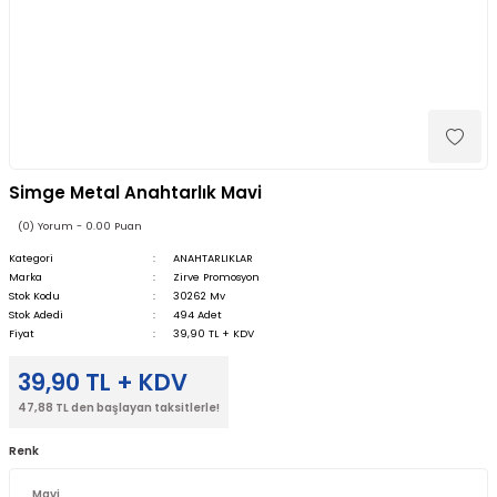
Simge Metal Anahtarlık Mavi
(0) Yorum - 0.00 Puan
Kategori
ANAHTARLIKLAR
Marka
Zirve Promosyon
Stok Kodu
30262 Mv
Stok Adedi
494 Adet
Fiyat
39,90 TL + KDV
39,90 TL + KDV
47,88 TL den başlayan taksitlerle!
Renk