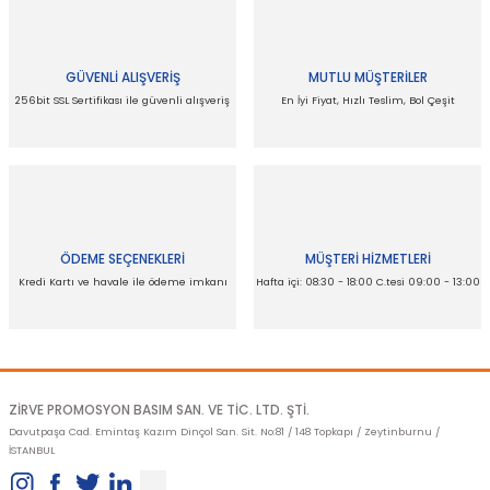
Ürün resmi kalitesiz, bozuk veya
görüntülenemiyor.
GÜVENLİ ALIŞVERİŞ
MUTLU MÜŞTERİLER
Ürün açıklamasında eksik bilgiler bulunuyor.
256bit SSL Sertifikası ile güvenli alışveriş
En İyi Fiyat, Hızlı Teslim, Bol Çeşit
Ürün bilgilerinde hatalar bulunuyor.
Ürün fiyatı diğer sitelerden daha pahalı.
Bu ürüne benzer farklı alternatifler olmalı.
ÖDEME SEÇENEKLERİ
MÜŞTERİ HİZMETLERİ
Kredi Kartı ve havale ile ödeme imkanı
Hafta içi: 08:30 - 18:00 C.tesi 09:00 - 13:00
Gönder
ZİRVE PROMOSYON BASIM SAN. VE TİC. LTD. ŞTİ.
Davutpaşa Cad. Emintaş Kazım Dinçol San. Sit. No:81 / 148 Topkapı / Zeytinburnu /
İSTANBUL