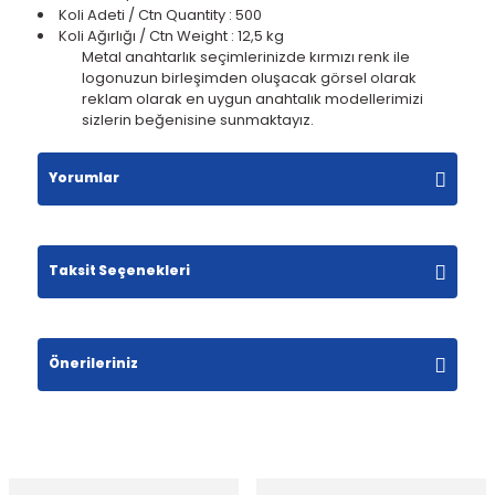
Koli Adeti / Ctn Quantity : 500
Koli Ağırlığı / Ctn Weight : 12,5 kg
Metal anahtarlık seçimlerinizde kırmızı renk ile
logonuzun birleşimden oluşacak görsel olarak
reklam olarak en uygun anahtalık modellerimizi
sizlerin beğenisine sunmaktayız.
Yorumlar
Taksit Seçenekleri
Bu ürüne ilk yorumu siz yapın!
Yorum Yaz
Önerileriniz
Bu ürünün fiyat bilgisi, resim, ürün açıklamalarında
ve diğer konularda yetersiz gördüğünüz noktaları
öneri formunu kullanarak tarafımıza iletebilirsiniz.
Görüş ve önerileriniz için teşekkür ederiz.