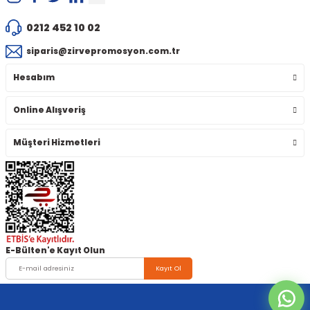
0212 452 10 02
siparis@zirvepromosyon.com.tr
Hesabım
Online Alışveriş
Müşteri Hizmetleri
E-Bülten'e Kayıt Olun
Kayıt Ol