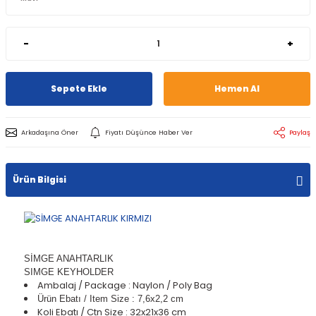
-
+
Sepete Ekle
Hemen Al
Arkadaşına Öner
Fiyatı Düşünce Haber Ver
Paylaş
Ürün Bilgisi
SİMGE ANAHTARLIK
SIMGE KEYHOLDER
Ambalaj / Package : Naylon / Poly Bag
Ürün Ebatı / Item Size : 7,6x2,2 cm
Koli Ebatı / Ctn Size : 32x21x36 cm