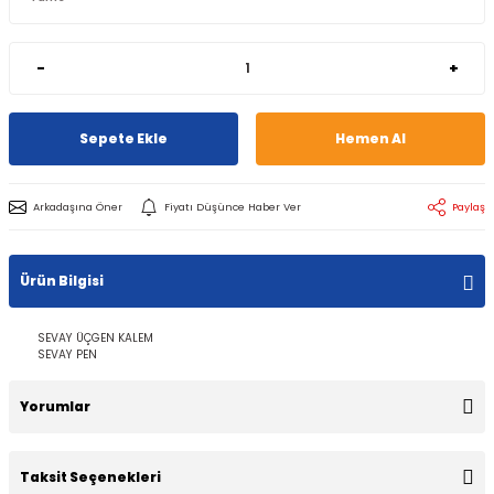
-
+
Sepete Ekle
Hemen Al
Arkadaşına Öner
Fiyatı Düşünce Haber Ver
Paylaş
Ürün Bilgisi
SEVAY ÜÇGEN KALEM
SEVAY PEN
Yorumlar
Taksit Seçenekleri