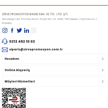
Gönder
ZİRVE PROMOSYON BASIM SAN. VE TİC. LTD. ŞTİ.
Davutpaşa Cad. Emintaş Kazım Dinçol San. Sit. No:81 / 148 Topkapı / Zeytinburnu /
İSTANBUL
0212 452 10 02
siparis@zirvepromosyon.com.tr
Hesabım
Online Alışveriş
Müşteri Hizmetleri