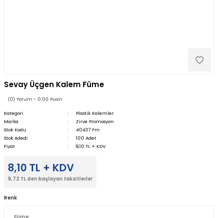
Sevay Üçgen Kalem Füme
(0) Yorum - 0.00 Puan
Kategori
Plastik Kalemler
Marka
Zirve Promosyon
Stok Kodu
40437 Fm
Stok Adedi
100 Adet
Fiyat
8,10 TL + KDV
8,10 TL + KDV
9,72 TL den başlayan taksitlerle!
Renk