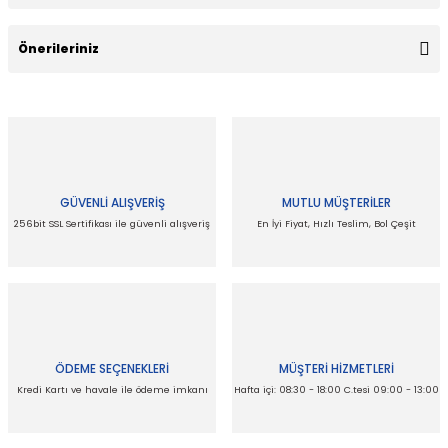
Bu ürüne ilk yorumu siz yapın!
Önerileriniz
Yorum Yaz
Bu ürünün fiyat bilgisi, resim, ürün açıklamalarında ve diğer
konularda yetersiz gördüğünüz noktaları öneri formunu
kullanarak tarafımıza iletebilirsiniz.
Görüş ve önerileriniz için teşekkür ederiz.
GÜVENLİ ALIŞVERİŞ
MUTLU MÜŞTERİLER
Ürün resmi kalitesiz, bozuk veya görüntülenemiyor.
256bit SSL Sertifikası ile güvenli alışveriş
En İyi Fiyat, Hızlı Teslim, Bol Çeşit
Ürün açıklamasında eksik bilgiler bulunuyor.
Ürün bilgilerinde hatalar bulunuyor.
Ürün fiyatı diğer sitelerden daha pahalı.
Bu ürüne benzer farklı alternatifler olmalı.
ÖDEME SEÇENEKLERİ
MÜŞTERİ HİZMETLERİ
Kredi Kartı ve havale ile ödeme imkanı
Hafta içi: 08:30 - 18:00 C.tesi 09:00 - 13:00