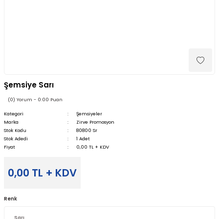
Şemsiye Sarı
(0) Yorum - 0.00 Puan
Kategori
Şemsiyeler
Marka
Zirve Promosyon
Stok Kodu
80800 Sr
Stok Adedi
1 Adet
Fiyat
0,00 TL + KDV
0,00 TL + KDV
Renk