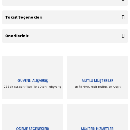
Taksit Seçenekleri
Bu ürüne ilk yorumu siz yapın!
Önerileriniz
Yorum Yaz
Bu ürünün fiyat bilgisi, resim, ürün açıklamalarında ve diğer
konularda yetersiz gördüğünüz noktaları öneri formunu
kullanarak tarafımıza iletebilirsiniz.
Görüş ve önerileriniz için teşekkür ederiz.
GÜVENLİ ALIŞVERİŞ
MUTLU MÜŞTERİLER
Ürün resmi kalitesiz, bozuk veya görüntülenemiyor.
256bit SSL Sertifikası ile güvenli alışveriş
En İyi Fiyat, Hızlı Teslim, Bol Çeşit
Ürün açıklamasında eksik bilgiler bulunuyor.
Ürün bilgilerinde hatalar bulunuyor.
Ürün fiyatı diğer sitelerden daha pahalı.
Bu ürüne benzer farklı alternatifler olmalı.
ÖDEME SEÇENEKLERİ
MÜŞTERİ HİZMETLERİ