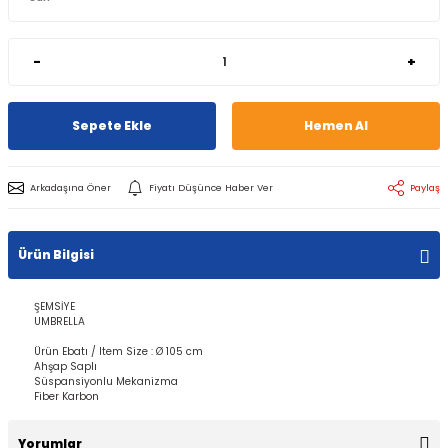
-
+
Sepete Ekle
Hemen Al
Arkadaşına Öner
Fiyatı Düşünce Haber Ver
Paylaş
Ürün Bilgisi
ŞEMSİYE
UMBRELLA
Ürün Ebatı / Item Size : Ø 105 cm
Ahşap Saplı
Süspansiyonlu Mekanizma
Fiber Karbon
Yorumlar