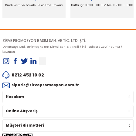
Kredi Kartı ve havale ile ödeme imkanı
Hafta içi: 08:30 - 18:00 C.tesi 09:00 - 13:00
Gönder
ZİRVE PROMOSYON BASIM SAN. VE TİC. LTD. ŞTİ.
Davutpaşa Cad. Emintaş Kazım Dinçol San. Sit. No:81 / 148 Topkapı / Zeytinburnu /
İSTANBUL
0212 452 10 02
siparis@zirvepromosyon.com.tr
Hesabım
Online Alışveriş
Müşteri Hizmetleri