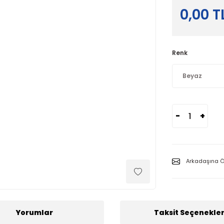
0,00 T
Renk
-
+
Arkadaşına Ö
Yorumlar
Taksit Seçenekler