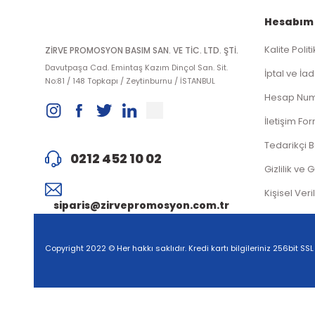
Hesabım
Kalite Polit
ZİRVE PROMOSYON BASIM SAN. VE TİC. LTD. ŞTİ.
Davutpaşa Cad. Emintaş Kazım Dinçol San. Sit.
İptal ve İad
No:81 / 148 Topkapı / Zeytinburnu / İSTANBUL
Hesap Num
İletişim Fo
Tedarikçi 
0212 452 10 02
Gizlilik ve 
Kişisel Veri
siparis@zirvepromosyon.com.tr
Copyright 2022 © Her hakkı saklıdır. Kredi kartı bilgileriniz 256bit SSL