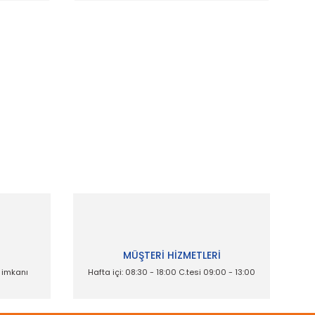
ak tarafımıza iletebilirsiniz.
İ
MÜŞTERİ HİZMETLERİ
e imkanı
Hafta içi: 08:30 - 18:00 C.tesi 09:00 - 13:00