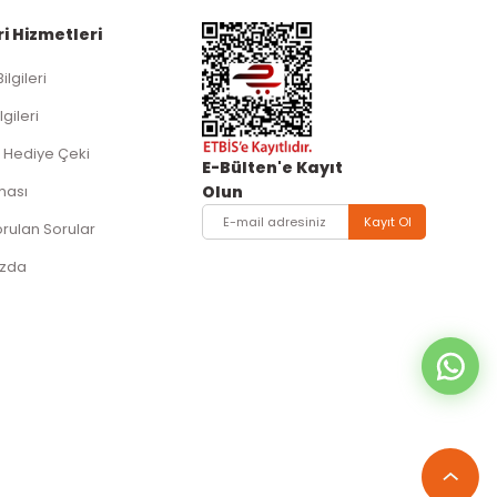
i Hizmetleri
Bilgileri
lgileri
 Hediye Çeki
E-Bülten'e Kayıt
ması
Olun
Kayıt Ol
orulan Sorular
ızda