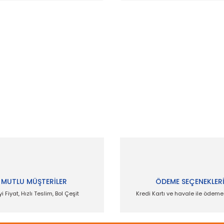
 ve diğer konularda yetersiz gördüğünüz noktaları öneri formunu kullanar
Bu ürüne ilk yorumu siz yapın!
Yorum Yaz
MUTLU MÜŞTERİLER
ÖDEME SEÇENEKLER
yi Fiyat, Hızlı Teslim, Bol Çeşit
Kredi Kartı ve havale ile ödem