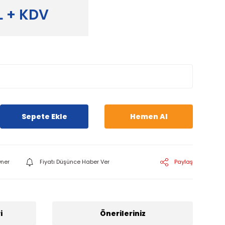
L + KDV
Sepete Ekle
Hemen Al
ner
Fiyatı Düşünce Haber Ver
Paylaş
i
Önerileriniz