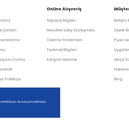
Online Alışveriş
Müşter
ikamız
Alışveriş Bilgileri
İletişim 
Gönder
e Şartları
Mesafeli Satış Sözleşmesi
Üyelik Bi
aralarımız
Ödeme Yöntemleri
Puan ve
rmu
Teslimat Bilgileri
Uygula
Başvuru Formu
Kargom Nerede
Sıkça S
Güvenlik
Hakkım
ler Politikası
Blog
 sertifikası ile korunmaktadır.