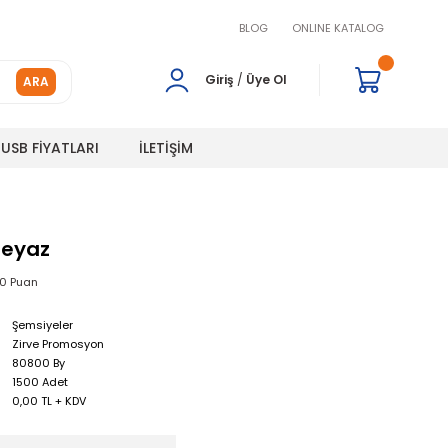
BLOG
ONLINE KATALOG
Giriş
/
Üye Ol
ARA
USB FİYATLARI
İLETİŞİM
Beyaz
00 Puan
Şemsiyeler
Zirve Promosyon
80800 By
1500 Adet
0,00 TL + KDV