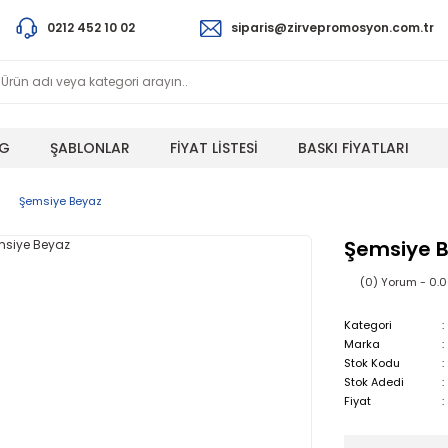
0212 452 10 02
siparis@zirvepromosyon.com.tr
G
ŞABLONLAR
FİYAT LİSTESİ
BASKI FİYATLARI
Şemsiye Beyaz
Şemsiye 
(0) Yorum - 0.
Kategori
Marka
Stok Kodu
Stok Adedi
Fiyat