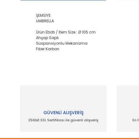
ŞEMSİYE
UMBRELLA
Ürün Ebatı / Item Size : Ø 105 cm
Ahşap Saplı
Süspansiyonlu Mekanizma
Fiber Karbon
Bu ürünün fiyat bilgisi, resim, ürün açıklamalarında
Görüş ve önerileriniz için teşekkür ederiz.
Ürün resmi kalitesiz, bozuk veya görüntülenemiyor.
Ürün açıklamasında eksik bilgiler bulunuyor.
Ürün bilgilerinde hatalar bulunuyor.
GÜVENLİ ALIŞVERİŞ
Ürün fiyatı diğer sitelerden daha pahalı.
256bit SSL Sertifikası ile güvenli alışveriş
En İ
Bu ürüne benzer farklı alternatifler olmalı.