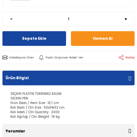
-
+
Sepete Ekle
Hemen Al
Arkadaşına Öner
Fiyatı Düşünce Haber Ver
Paylaş
Ürün Bilgisi
SEÇKİN PLASTİK TÜKENMEZ KALEM
SECKIN PEN
Ürün Ebatı / Item Size : 13,7 cm
Koli Ebatı / Ctn Size : 53x34x32 cm
Koli Adeti / Ctn Quantity : 2000
Koli Ağırlığı / Ctn Weight : 18 kg
Yorumlar