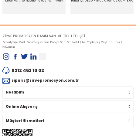
Kredi Kartı ve havale ile ödeme imkanı
Hafta içi: 08:30 - 18:00 C.tesi 09:00 - 13:00
Gönder
ZİRVE PROMOSYON BASIM SAN. VE TİC. LTD. ŞTİ.
Davutpaşa Cad. Emintaş Kazım Dinçol San. Sit. No:81 / 148 Topkapı / Zeytinburnu /
İSTANBUL
0212 452 10 02
siparis@zirvepromosyon.com.tr
Hesabım
Online Alışveriş
Müşteri Hizmetleri