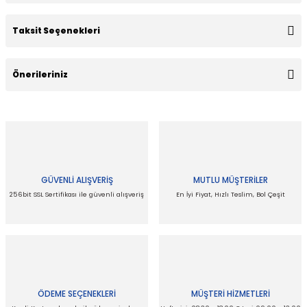
Taksit Seçenekleri
Bu ürüne ilk yorumu siz yapın!
Önerileriniz
Yorum Yaz
Bu ürünün fiyat bilgisi, resim, ürün açıklamalarında ve diğer
konularda yetersiz gördüğünüz noktaları öneri formunu
kullanarak tarafımıza iletebilirsiniz.
Görüş ve önerileriniz için teşekkür ederiz.
GÜVENLİ ALIŞVERİŞ
MUTLU MÜŞTERİLER
Ürün resmi kalitesiz, bozuk veya görüntülenemiyor.
256bit SSL Sertifikası ile güvenli alışveriş
En İyi Fiyat, Hızlı Teslim, Bol Çeşit
Ürün açıklamasında eksik bilgiler bulunuyor.
Ürün bilgilerinde hatalar bulunuyor.
Ürün fiyatı diğer sitelerden daha pahalı.
Bu ürüne benzer farklı alternatifler olmalı.
ÖDEME SEÇENEKLERİ
MÜŞTERİ HİZMETLERİ