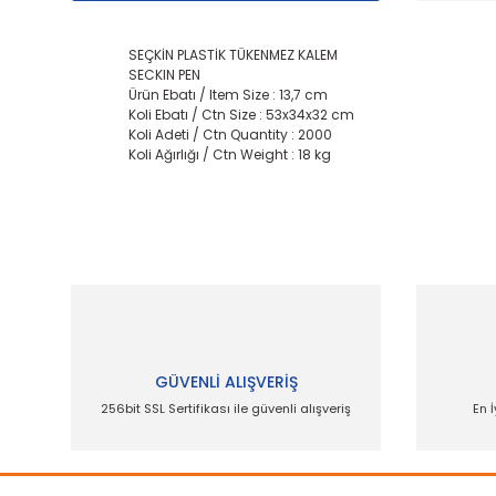
SEÇKİN PLASTİK TÜKENMEZ KALEM
SECKIN PEN
Ürün Ebatı / Item Size : 13,7 cm
Koli Ebatı / Ctn Size : 53x34x32 cm
Koli Adeti / Ctn Quantity : 2000
Koli Ağırlığı / Ctn Weight : 18 kg
Bu ürünün fiyat bilgisi, resim, ürün açıklamalarında
Görüş ve önerileriniz için teşekkür ederiz.
Ürün resmi kalitesiz, bozuk veya görüntülenemiyor.
Ürün açıklamasında eksik bilgiler bulunuyor.
Ürün bilgilerinde hatalar bulunuyor.
GÜVENLİ ALIŞVERİŞ
Ürün fiyatı diğer sitelerden daha pahalı.
256bit SSL Sertifikası ile güvenli alışveriş
En İ
Bu ürüne benzer farklı alternatifler olmalı.