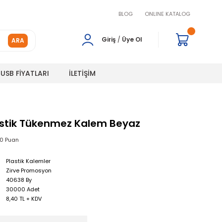
BLOG
ONLINE KATALOG
Giriş
/
Üye Ol
ARA
USB FİYATLARI
İLETİŞİM
astik Tükenmez Kalem Beyaz
00 Puan
Plastik Kalemler
Zirve Promosyon
40638 By
30000 Adet
8,40 TL + KDV