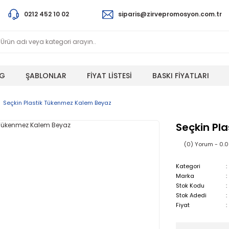
0212 452 10 02
siparis@zirvepromosyon.com.tr
G
ŞABLONLAR
FİYAT LİSTESİ
BASKI FİYATLARI
Seçkin Plastik Tükenmez Kalem Beyaz
Seçkin Pl
(0) Yorum - 0.
Kategori
Marka
Stok Kodu
Stok Adedi
Fiyat