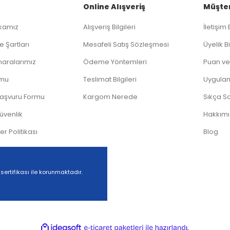
Online Alışveriş
Müşter
ikamız
Alışveriş Bilgileri
İletişim 
Gönder
e Şartları
Mesafeli Satış Sözleşmesi
Üyelik Bi
aralarımız
Ödeme Yöntemleri
Puan ve
rmu
Teslimat Bilgileri
Uygula
Başvuru Formu
Kargom Nerede
Sıkça S
Güvenlik
Hakkım
ler Politikası
Blog
 sertifikası ile korunmaktadır.
ile
ideasoft
e-