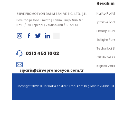
Hesabım
Kalite Polit
ZİRVE PROMOSYON BASIM SAN. VE TİC. LTD. ŞTİ.
Davutpaşa Cad. Emintaş Kazım Dinçol San. Sit.
İptal ve İad
No:81 / 148 Topkapı / Zeytinburnu / İSTANBUL
Hesap Num
İletişim Fo
Tedarikçi 
0212 452 10 02
Gizlilik ve 
Kişisel Veri
siparis@zirvepromosyon.com.tr
Copyright 2022 © Her hakkı saklıdır. Kredi kartı bilgileriniz 256bit SSL