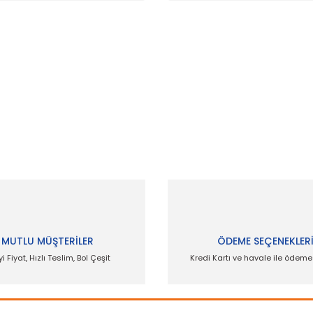
 ve diğer konularda yetersiz gördüğünüz noktaları öneri formunu kullanar
Bu ürüne ilk yorumu siz yapın!
Yorum Yaz
MUTLU MÜŞTERİLER
ÖDEME SEÇENEKLER
yi Fiyat, Hızlı Teslim, Bol Çeşit
Kredi Kartı ve havale ile ödem