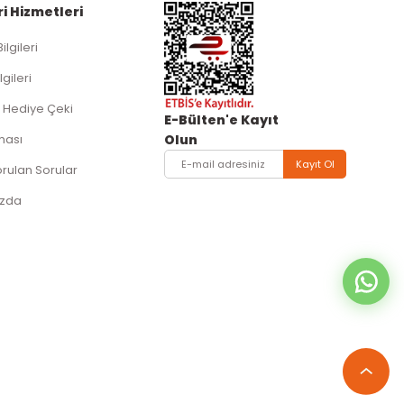
i Hizmetleri
Bilgileri
lgileri
 Hediye Çeki
E-Bülten'e Kayıt
ması
Olun
Kayıt Ol
orulan Sorular
ızda