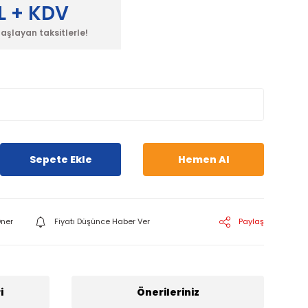
L + KDV
başlayan taksitlerle!
Sepete Ekle
Hemen Al
ner
Fiyatı Düşünce Haber Ver
Paylaş
i
Önerileriniz