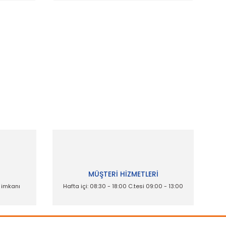
ak tarafımıza iletebilirsiniz.
İ
MÜŞTERİ HİZMETLERİ
e imkanı
Hafta içi: 08:30 - 18:00 C.tesi 09:00 - 13:00