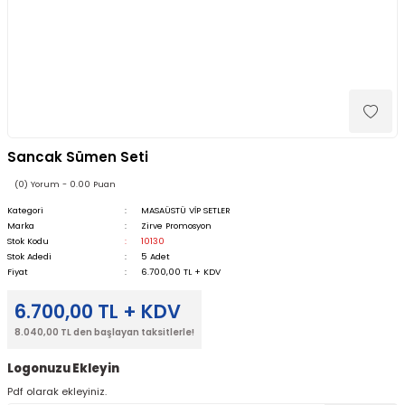
Sancak Sümen Seti
(0) Yorum - 0.00 Puan
Kategori
MASAÜSTÜ VİP SETLER
Marka
Zirve Promosyon
Stok Kodu
10130
Stok Adedi
5 Adet
Fiyat
6.700,00 TL + KDV
6.700,00 TL + KDV
8.040,00 TL den başlayan taksitlerle!
Logonuzu Ekleyin
Pdf olarak ekleyiniz.