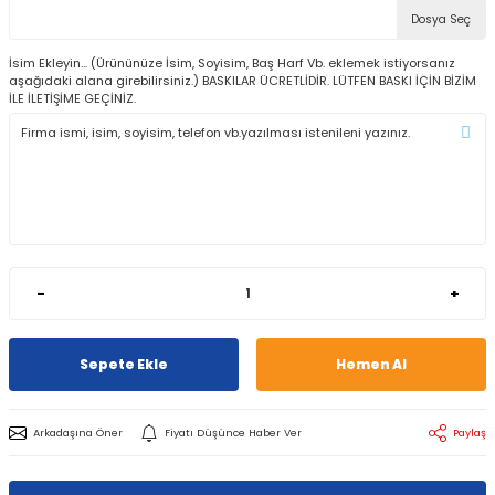
Dosya Seç
İsim Ekleyin... (Ürününüze İsim, Soyisim, Baş Harf Vb. eklemek istiyorsanız
aşağıdaki alana girebilirsiniz.) BASKILAR ÜCRETLİDİR. LÜTFEN BASKI İÇİN BİZİM
İLE İLETİŞİME GEÇİNİZ.
-
+
Sepete Ekle
Hemen Al
Arkadaşına Öner
Fiyatı Düşünce Haber Ver
Paylaş