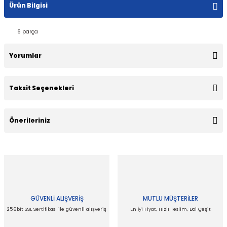
Ürün Bilgisi
6 parça
Yorumlar
Taksit Seçenekleri
Bu ürüne ilk yorumu siz yapın!
Önerileriniz
Yorum Yaz
Bu ürünün fiyat bilgisi, resim, ürün açıklamalarında ve diğer
konularda yetersiz gördüğünüz noktaları öneri formunu
kullanarak tarafımıza iletebilirsiniz.
Görüş ve önerileriniz için teşekkür ederiz.
GÜVENLİ ALIŞVERİŞ
MUTLU MÜŞTERİLER
Ürün resmi kalitesiz, bozuk veya görüntülenemiyor.
256bit SSL Sertifikası ile güvenli alışveriş
En İyi Fiyat, Hızlı Teslim, Bol Çeşit
Ürün açıklamasında eksik bilgiler bulunuyor.