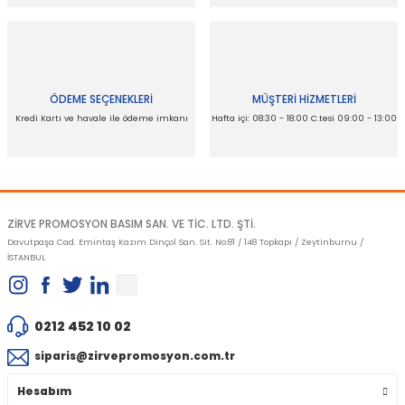
Ürün bilgilerinde hatalar bulunuyor.
Ürün fiyatı diğer sitelerden daha pahalı.
Bu ürüne benzer farklı alternatifler olmalı.
ÖDEME SEÇENEKLERİ
MÜŞTERİ HİZMETLERİ
Kredi Kartı ve havale ile ödeme imkanı
Hafta içi: 08:30 - 18:00 C.tesi 09:00 - 13:00
Gönder
ZİRVE PROMOSYON BASIM SAN. VE TİC. LTD. ŞTİ.
Davutpaşa Cad. Emintaş Kazım Dinçol San. Sit. No:81 / 148 Topkapı / Zeytinburnu /
İSTANBUL
0212 452 10 02
siparis@zirvepromosyon.com.tr
Hesabım