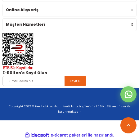
Online Alışveriş
Müşteri Hizmetleri
E-Bülten'e Kayıt Olun
Kayıt Ol
Copyright 2022 © Her hakkı saklıdır. Kredi kartı bilgileriniz 256bit SSL sertifikası ile
korunmaktadır.
ideasoft
ile
e-