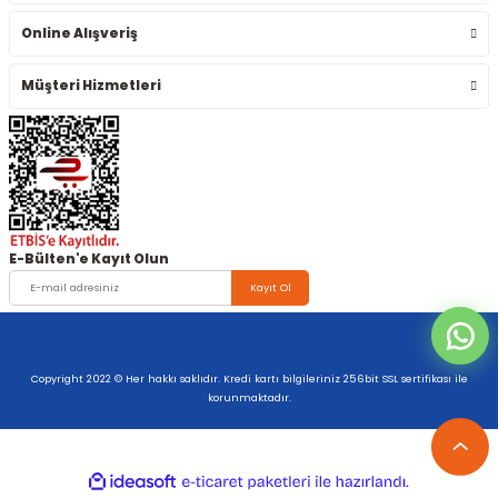
Online Alışveriş
Müşteri Hizmetleri
E-Bülten'e Kayıt Olun
Kayıt Ol
Copyright 2022 © Her hakkı saklıdır. Kredi kartı bilgileriniz 256bit SSL sertifikası ile
korunmaktadır.
ideasoft
ile
e-
hazırlandı.