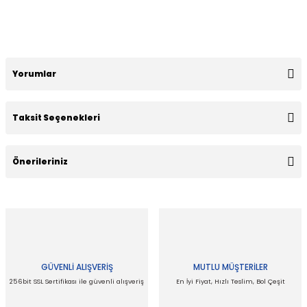
Yorumlar
Taksit Seçenekleri
Bu ürüne ilk yorumu siz yapın!
Önerileriniz
Yorum Yaz
Bu ürünün fiyat bilgisi, resim, ürün açıklamalarında ve diğer
konularda yetersiz gördüğünüz noktaları öneri formunu
kullanarak tarafımıza iletebilirsiniz.
Görüş ve önerileriniz için teşekkür ederiz.
GÜVENLİ ALIŞVERİŞ
MUTLU MÜŞTERİLER
Ürün resmi kalitesiz, bozuk veya görüntülenemiyor.
256bit SSL Sertifikası ile güvenli alışveriş
En İyi Fiyat, Hızlı Teslim, Bol Çeşit
Ürün açıklamasında eksik bilgiler bulunuyor.