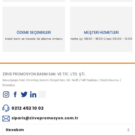
Ürün bilgilerinde hatalar bulunuyor.
Ürün fiyatı diğer sitelerden daha pahalı.
Bu ürüne benzer farklı alternatifler olmalı.
ÖDEME SEÇENEKLERİ
MÜŞTERİ HİZMETLERİ
Kredi Kartı ve havale ile ödeme imkanı
Hafta içi: 08:30 - 18:00 C.tesi 09:00 - 13:00
Gönder
ZİRVE PROMOSYON BASIM SAN. VE TİC. LTD. ŞTİ.
Davutpaşa Cad. Emintaş Kazım Dinçol San. Sit. No:81 / 148 Topkapı / Zeytinburnu /
İSTANBUL
0212 452 10 02
siparis@zirvepromosyon.com.tr
Hesabım