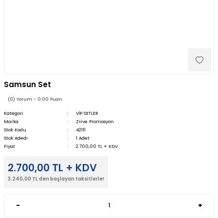
Samsun Set
(0) Yorum - 0.00 Puan
Kategori
VİP SETLER
Marka
Zirve Promosyon
Stok Kodu
42111
Stok Adedi
1 Adet
Fiyat
2.700,00 TL + KDV
2.700,00 TL + KDV
3.240,00 TL den başlayan taksitlerle!
-
+