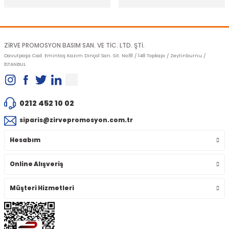
Gönder
ZİRVE PROMOSYON BASIM SAN. VE TİC. LTD. ŞTİ.
Davutpaşa Cad. Emintaş Kazım Dinçol San. Sit. No:81 / 148 Topkapı / Zeytinburnu /
İSTANBUL
0212 452 10 02
siparis@zirvepromosyon.com.tr
Hesabım
Online Alışveriş
Müşteri Hizmetleri