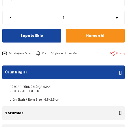
-
+
Sepete Ekle
Hemen Al
Arkadaşına Öner
Fiyatı Düşünce Haber Ver
Paylaş
Ürün Bilgisi
RÜZGAR PÜRMÜZLÜ ÇAKMAK
RUZGAR JET LIGHTER
Ürün Ebatı / Item Size : 6,8x2,5 cm
Yorumlar