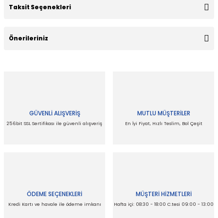
Taksit Seçenekleri
Bu ürüne ilk yorumu siz yapın!
Önerileriniz
Yorum Yaz
Bu ürünün fiyat bilgisi, resim, ürün açıklamalarında ve diğer
konularda yetersiz gördüğünüz noktaları öneri formunu
kullanarak tarafımıza iletebilirsiniz.
Görüş ve önerileriniz için teşekkür ederiz.
GÜVENLİ ALIŞVERİŞ
MUTLU MÜŞTERİLER
Ürün resmi kalitesiz, bozuk veya görüntülenemiyor.
256bit SSL Sertifikası ile güvenli alışveriş
En İyi Fiyat, Hızlı Teslim, Bol Çeşit
Ürün açıklamasında eksik bilgiler bulunuyor.
Ürün bilgilerinde hatalar bulunuyor.
Ürün fiyatı diğer sitelerden daha pahalı.
Bu ürüne benzer farklı alternatifler olmalı.
ÖDEME SEÇENEKLERİ
MÜŞTERİ HİZMETLERİ
Kredi Kartı ve havale ile ödeme imkanı
Hafta içi: 08:30 - 18:00 C.tesi 09:00 - 13:00