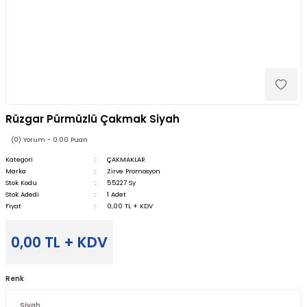
Rüzgar Pürmüzlü Çakmak Siyah
(0) Yorum - 0.00 Puan
Kategori
ÇAKMAKLAR
Marka
Zirve Promosyon
Stok Kodu
55227 Sy
Stok Adedi
1 Adet
Fiyat
0,00 TL + KDV
0,00 TL + KDV
Renk