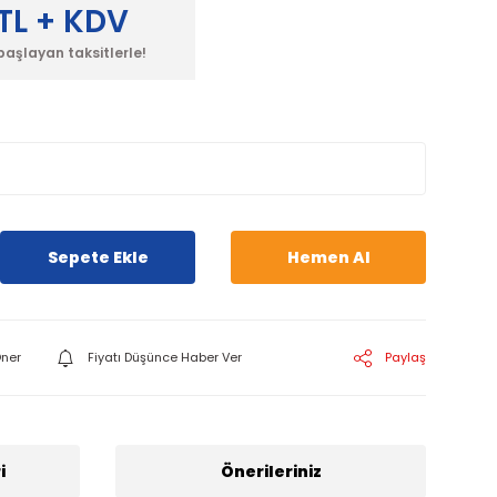
TL + KDV
başlayan taksitlerle!
Sepete Ekle
Hemen Al
ner
Fiyatı Düşünce Haber Ver
Paylaş
i
Önerileriniz