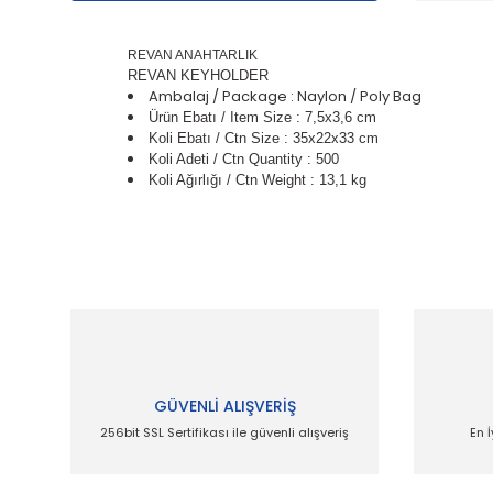
REVAN ANAHTARLIK
REVAN KEYHOLDER
Ambalaj / Package : Naylon / Poly Bag
Ürün Ebatı / Item Size : 7,5x3,6 cm
Koli Ebatı / Ctn Size : 35x22x33 cm
Koli Adeti / Ctn Quantity : 500
Koli Ağırlığı / Ctn Weight : 13,1 kg
Bu ürünün fiyat bilgisi, resim, ürün açıklamalarında
Görüş ve önerileriniz için teşekkür ederiz.
Ürün resmi kalitesiz, bozuk veya görüntülenemiyor.
Ürün açıklamasında eksik bilgiler bulunuyor.
Ürün bilgilerinde hatalar bulunuyor.
GÜVENLİ ALIŞVERİŞ
Ürün fiyatı diğer sitelerden daha pahalı.
256bit SSL Sertifikası ile güvenli alışveriş
En İ
Bu ürüne benzer farklı alternatifler olmalı.