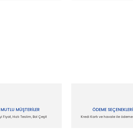
 ve diğer konularda yetersiz gördüğünüz noktaları öneri formunu kullanar
Bu ürüne ilk yorumu siz yapın!
Yorum Yaz
MUTLU MÜŞTERİLER
ÖDEME SEÇENEKLER
yi Fiyat, Hızlı Teslim, Bol Çeşit
Kredi Kartı ve havale ile ödem