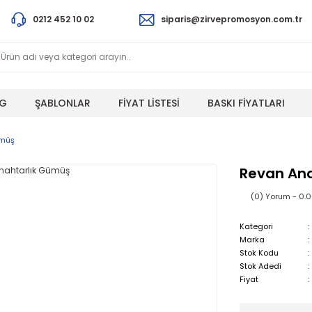
0212 452 10 02
siparis@zirvepromosyon.com.tr
G
ŞABLONLAR
FİYAT LİSTESİ
BASKI FİYATLARI
ümüş
Revan Ana
(0) Yorum - 0.
Kategori
Marka
Stok Kodu
Stok Adedi
Fiyat