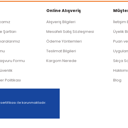
Online Alışveriş
Müşter
ikamız
Alışveriş Bilgileri
İletişim 
Gönder
e Şartları
Mesafeli Satış Sözleşmesi
Üyelik Bi
aralarımız
Ödeme Yöntemleri
Puan ve
rmu
Teslimat Bilgileri
Uygula
Başvuru Formu
Kargom Nerede
Sıkça S
Güvenlik
Hakkım
ler Politikası
Blog
 sertifikası ile korunmaktadır.