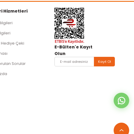
i Hizmetleri
Bilgileri
lgileri
 Hediye Çeki
E-Bülten'e Kayıt
ması
Olun
Kayıt Ol
orulan Sorular
ızda