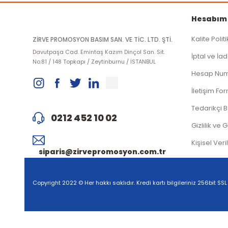
Hesabım
Kalite Polit
ZİRVE PROMOSYON BASIM SAN. VE TİC. LTD. ŞTİ.
Davutpaşa Cad. Emintaş Kazım Dinçol San. Sit.
İptal ve İad
No:81 / 148 Topkapı / Zeytinburnu / İSTANBUL
Hesap Num
İletişim Fo
Tedarikçi 
0212 452 10 02
Gizlilik ve 
Kişisel Veri
siparis@zirvepromosyon.com.tr
Copyright 2022 © Her hakkı saklıdır. Kredi kartı bilgileriniz 256bit SSL