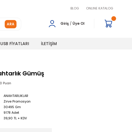
BLOG
ONLINE KATALOG
Giriş
/
Üye Ol
ARA
USB FİYATLARI
İLETİŞİM
htarlık Gümüş
00 Puan
ANAHTARLIKLAR
Zirve Promosyon
30495 Gm
9178 Adet
39,90 TL + KDV