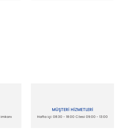
ak tarafımıza iletebilirsiniz.
İ
MÜŞTERİ HİZMETLERİ
e imkanı
Hafta içi: 08:30 - 18:00 C.tesi 09:00 - 13:00