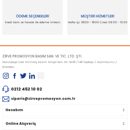
Bu ürüne benzer farklı alternatifler olmalı.
ÖDEME SEÇENEKLERİ
MÜŞTERİ HİZMETLERİ
Kredi Kartı ve havale ile ödeme imkanı
Hafta içi: 08:30 - 18:00 C.tesi 09:00 - 13:00
Gönder
ZİRVE PROMOSYON BASIM SAN. VE TİC. LTD. ŞTİ.
Davutpaşa Cad. Emintaş Kazım Dinçol San. Sit. No:81 / 148 Topkapı / Zeytinburnu /
İSTANBUL
0212 452 10 02
siparis@zirvepromosyon.com.tr
Hesabım
Online Alışveriş