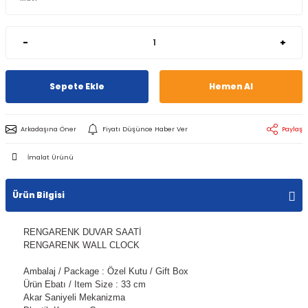
-
+
Sepete Ekle
Hemen Al
Arkadaşına Öner
Fiyatı Düşünce Haber Ver
Paylaş
İmalat Ürünü
Ürün Bilgisi
RENGARENK DUVAR SAATİ
RENGARENK WALL CLOCK
Ambalaj / Package : Özel Kutu / Gift Box
Ürün Ebatı / Item Size : 33 cm
Akar Saniyeli Mekanizma