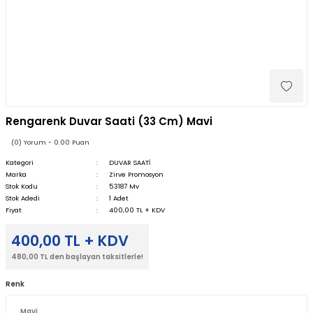
Rengarenk Duvar Saati (33 Cm) Mavi
(0) Yorum - 0.00 Puan
Kategori
DUVAR SAATİ
Marka
Zirve Promosyon
Stok Kodu
53187 Mv
Stok Adedi
1 Adet
Fiyat
400,00 TL + KDV
400,00 TL + KDV
480,00 TL den başlayan taksitlerle!
Renk