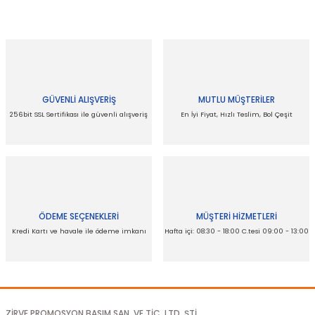
Bu ürünün fiyat bilgisi, resim, ürün açıklamalarında
ve diğer konularda yetersiz gördüğünüz noktaları
öneri formunu kullanarak tarafımıza iletebilirsiniz.
Görüş ve önerileriniz için teşekkür ederiz.
Ürün resmi kalitesiz, bozuk veya
görüntülenemiyor.
GÜVENLİ ALIŞVERİŞ
MUTLU MÜŞTERİLER
Ürün açıklamasında eksik bilgiler bulunuyor.
256bit SSL Sertifikası ile güvenli alışveriş
En İyi Fiyat, Hızlı Teslim, Bol Çeşit
Ürün bilgilerinde hatalar bulunuyor.
Ürün fiyatı diğer sitelerden daha pahalı.
Bu ürüne benzer farklı alternatifler olmalı.
ÖDEME SEÇENEKLERİ
MÜŞTERİ HİZMETLERİ
Kredi Kartı ve havale ile ödeme imkanı
Hafta içi: 08:30 - 18:00 C.tesi 09:00 - 13:00
Gönder
ZİRVE PROMOSYON BASIM SAN. VE TİC. LTD. ŞTİ.