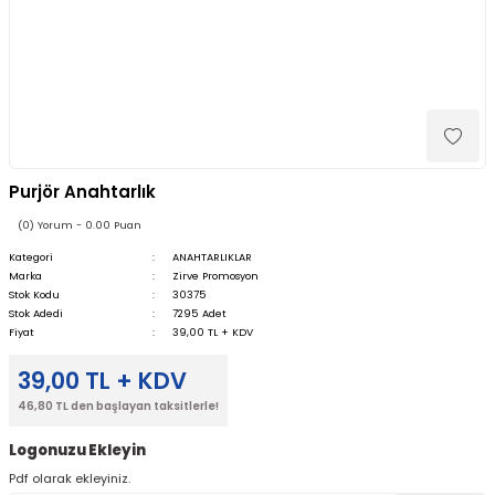
Purjör Anahtarlık
(0) Yorum - 0.00 Puan
Kategori
ANAHTARLIKLAR
Marka
Zirve Promosyon
Stok Kodu
30375
Stok Adedi
7295 Adet
Fiyat
39,00 TL + KDV
39,00 TL + KDV
46,80 TL den başlayan taksitlerle!
Logonuzu Ekleyin
Pdf olarak ekleyiniz.