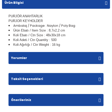
Ürün Bilgisi
PURJÖR ANAHTARLIK
PURJOR KEYHOLDER
Ambalaj / Package : Naylon / Poly Bag
Ürün Ebatı / Item Size : 8,7x2,2 cm
Koli Ebatı / Ctn Size : 48x30x18 cm
Koli Adeti / Ctn Quantity : 500
Koli Ağırlığı / Ctn Weight : 16 kg
Yorumlar
Taksit Seçenekleri
Bu ürüne ilk yorumu siz yapın!
Yorum Yaz
Önerileriniz