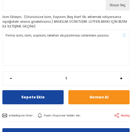
Dosya Seç
İsim Ekleyin... (Ürününüze İsim, Soyisim, Baş Harf Vb. eklemek istiyorsanız
aşağıdaki alana girebilirsiniz.) BASKILAR ÜCRETLİDİR. LÜTFEN BASKI İÇİN BİZİM
İLE İLETİŞİME GEÇİNİZ.
-
+
Sepete Ekle
Hemen Al
Arkadaşına Öner
Fiyatı Düşünce Haber Ver
Paylaş