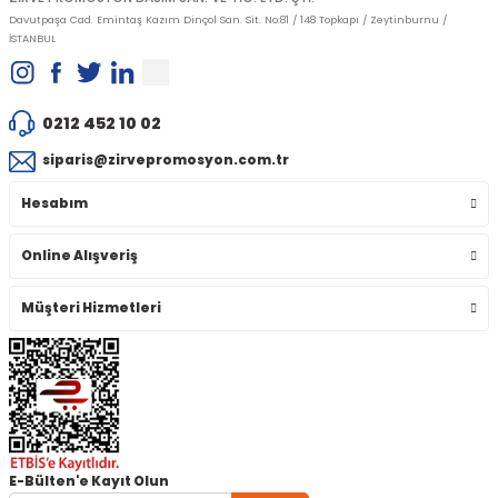
Davutpaşa Cad. Emintaş Kazım Dinçol San. Sit. No:81 / 148 Topkapı / Zeytinburnu /
İSTANBUL
0212 452 10 02
siparis@zirvepromosyon.com.tr
Hesabım
Online Alışveriş
Müşteri Hizmetleri
E-Bülten'e Kayıt Olun