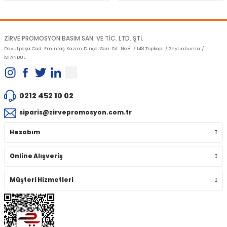
Gönder
ZİRVE PROMOSYON BASIM SAN. VE TİC. LTD. ŞTİ.
Davutpaşa Cad. Emintaş Kazım Dinçol San. Sit. No:81 / 148 Topkapı / Zeytinburnu /
İSTANBUL
0212 452 10 02
siparis@zirvepromosyon.com.tr
Hesabım
Online Alışveriş
Müşteri Hizmetleri