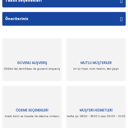
Taksit Seçenekleri
Bu ürüne ilk yorumu siz yapın!
Önerileriniz
Yorum Yaz
Bu ürünün fiyat bilgisi, resim, ürün açıklamalarında ve diğer
konularda yetersiz gördüğünüz noktaları öneri formunu
kullanarak tarafımıza iletebilirsiniz.
Görüş ve önerileriniz için teşekkür ederiz.
GÜVENLİ ALIŞVERİŞ
MUTLU MÜŞTERİLER
Ürün resmi kalitesiz, bozuk veya görüntülenemiyor.
256bit SSL Sertifikası ile güvenli alışveriş
En İyi Fiyat, Hızlı Teslim, Bol Çeşit
Ürün açıklamasında eksik bilgiler bulunuyor.
Ürün bilgilerinde hatalar bulunuyor.
Ürün fiyatı diğer sitelerden daha pahalı.
Bu ürüne benzer farklı alternatifler olmalı.
ÖDEME SEÇENEKLERİ
MÜŞTERİ HİZMETLERİ
Kredi Kartı ve havale ile ödeme imkanı
Hafta içi: 08:30 - 18:00 C.tesi 09:00 - 13:00