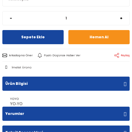
-
+
Sepete Ekle
Hemen Al
Arkadaşına Öner
Fiyatı Düşünce Haber Ver
Paylaş
İmalat Ürünü
Ürün Bilgisi
YOYO
YO-YO
Yorumlar