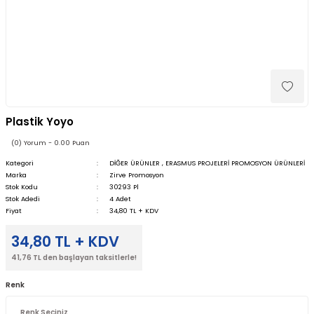
Plastik Yoyo
(0) Yorum - 0.00 Puan
Kategori
DİĞER ÜRÜNLER
,
ERASMUS PROJELERİ PROMOSYON ÜRÜNLERİ
Marka
Zirve Promosyon
Stok Kodu
30293 Pl
Stok Adedi
4 Adet
Fiyat
34,80 TL + KDV
34,80 TL + KDV
41,76 TL den başlayan taksitlerle!
Renk