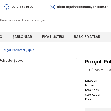
0212 452 10 02
siparis@zirvepromosyon.com.tr
G
ŞABLONLAR
FİYAT LİSTESİ
BASKI FİYATLARI
Parçalı Polyester Şapka
Parçalı P
(0) Yorum - 0.
Kategori
Marka
Stok Kodu
Stok Adedi
Fiyat