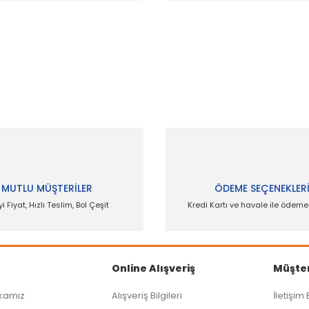
 ve diğer konularda yetersiz gördüğünüz noktaları öneri formunu kullanar
Bu ürüne ilk yorumu siz yapın!
Yorum Yaz
MUTLU MÜŞTERİLER
ÖDEME SEÇENEKLER
yi Fiyat, Hızlı Teslim, Bol Çeşit
Kredi Kartı ve havale ile ödem
Online Alışveriş
Müşter
ikamız
Alışveriş Bilgileri
İletişim 
Gönder