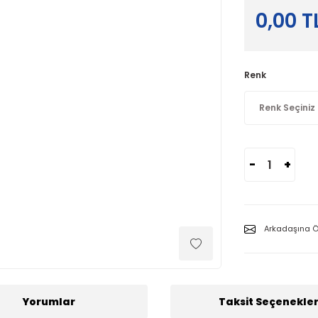
0,00 T
Renk
-
+
Arkadaşına Ö
Yorumlar
Taksit Seçenekler