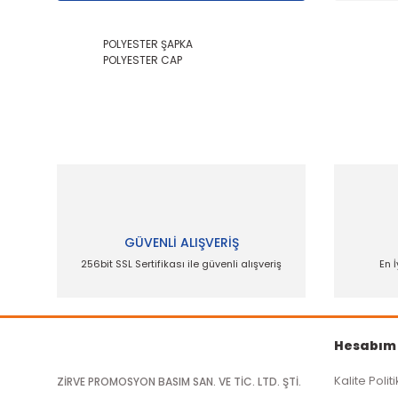
POLYESTER ŞAPKA
POLYESTER CAP
Bu ürünün fiyat bilgisi, resim, ürün açıklamalarında
Görüş ve önerileriniz için teşekkür ederiz.
Ürün resmi kalitesiz, bozuk veya görüntülenemiyor.
Ürün açıklamasında eksik bilgiler bulunuyor.
Ürün bilgilerinde hatalar bulunuyor.
GÜVENLİ ALIŞVERİŞ
Ürün fiyatı diğer sitelerden daha pahalı.
256bit SSL Sertifikası ile güvenli alışveriş
En İ
Bu ürüne benzer farklı alternatifler olmalı.
Hesabım
Kalite Polit
ZİRVE PROMOSYON BASIM SAN. VE TİC. LTD. ŞTİ.