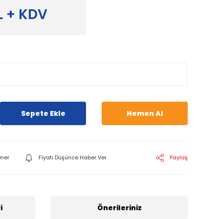
L + KDV
Sepete Ekle
Hemen Al
ner
Fiyatı Düşünce Haber Ver
Paylaş
i
Önerileriniz