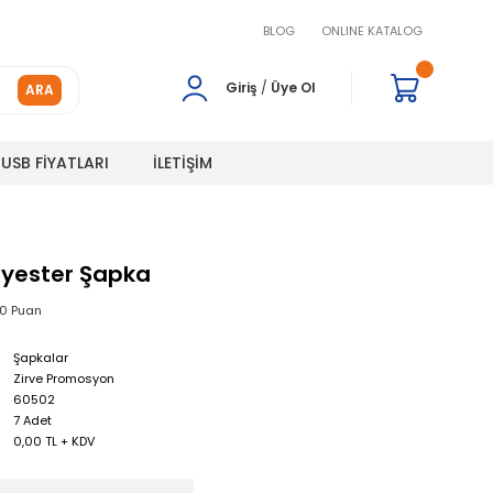
BLOG
ONLINE KATALOG
Giriş
/
Üye Ol
ARA
USB FİYATLARI
İLETİŞİM
olyester Şapka
00 Puan
Şapkalar
Zirve Promosyon
60502
7 Adet
0,00 TL + KDV