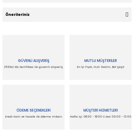
Bu ürüne ilk yorumu siz yapın!
Önerileriniz
Yorum Yaz
Bu ürünün fiyat bilgisi, resim, ürün açıklamalarında ve diğer
konularda yetersiz gördüğünüz noktaları öneri formunu
kullanarak tarafımıza iletebilirsiniz.
Görüş ve önerileriniz için teşekkür ederiz.
GÜVENLİ ALIŞVERİŞ
MUTLU MÜŞTERİLER
Ürün resmi kalitesiz, bozuk veya görüntülenemiyor.
256bit SSL Sertifikası ile güvenli alışveriş
En İyi Fiyat, Hızlı Teslim, Bol Çeşit
Ürün açıklamasında eksik bilgiler bulunuyor.
Ürün bilgilerinde hatalar bulunuyor.
Ürün fiyatı diğer sitelerden daha pahalı.
Bu ürüne benzer farklı alternatifler olmalı.
ÖDEME SEÇENEKLERİ
MÜŞTERİ HİZMETLERİ
Kredi Kartı ve havale ile ödeme imkanı
Hafta içi: 08:30 - 18:00 C.tesi 09:00 - 13:00