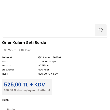
Öner Kalem Seti Bordo
(0) Yorum - 0.00 Puan
Kategori
Çiftli Kalem Setleri
Marka
Zirve Promosyon
Stok Kodu
40785 Br
Stok Adedi
926 Adet
Fiyat
525,00 TL + KDV
525,00 TL + KDV
630,00 TL den başlayan taksitlerle!
Renk