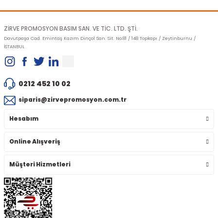
Gönder
ZİRVE PROMOSYON BASIM SAN. VE TİC. LTD. ŞTİ.
Davutpaşa Cad. Emintaş Kazım Dinçol San. Sit. No:81 / 148 Topkapı / Zeytinburnu /
İSTANBUL
0212 452 10 02
siparis@zirvepromosyon.com.tr
Hesabım
Online Alışveriş
Müşteri Hizmetleri