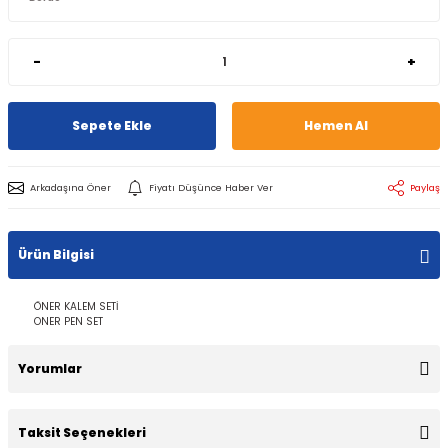
-
+
Sepete Ekle
Hemen Al
Arkadaşına Öner
Fiyatı Düşünce Haber Ver
Paylaş
Ürün Bilgisi
ÖNER KALEM SETİ
ONER PEN SET
Yorumlar
Taksit Seçenekleri