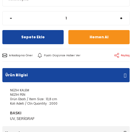
-
+
Sepete Ekle
Hemen Al
Arkadaşına Öner
Fiyatı Düşünce Haber Ver
Paylaş
Ürün Bilgisi
NEZİH KALEM
NEZIH PEN
Ürün Ebatı / Item Size : 13,8 cm
Koli Adeti / Ctn Quantity : 2000
BASKI
UV, SERİGRAF