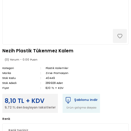
Nezih Plastik Tükenmez Kalem
(0) Yorum - 0.00 Puan
Kategori
Plastik Kalemler
Marka
Zirve Promosyon
Stok Kodu
40449
Stok Adedi
289928 Adet
Fiyat
8,10 TL + KDV
8,10 TL + KDV
Şablonu indir
9,72 TL den başlayan taksitlerle!
Ürün çalışma dosyası
Renk