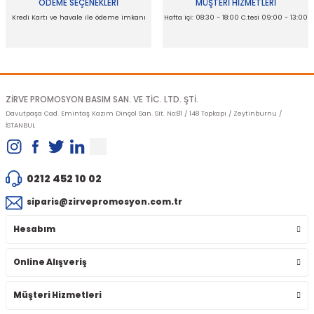
ÖDEME SEÇENEKLERİ
MÜŞTERİ HİZMETLERİ
Kredi Kartı ve havale ile ödeme imkanı
Hafta içi: 08:30 - 18:00 C.tesi 09:00 - 13:00
Gönder
ZİRVE PROMOSYON BASIM SAN. VE TİC. LTD. ŞTİ.
Davutpaşa Cad. Emintaş Kazım Dinçol San. Sit. No:81 / 148 Topkapı / Zeytinburnu /
İSTANBUL
0212 452 10 02
siparis@zirvepromosyon.com.tr
Hesabım
Online Alışveriş
Müşteri Hizmetleri