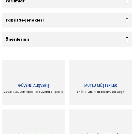
Yorumlar
Taksit Seçenekleri
Bu ürüne ilk yorumu siz yapın!
Önerileriniz
Yorum Yaz
Bu ürünün fiyat bilgisi, resim, ürün açıklamalarında ve diğer
konularda yetersiz gördüğünüz noktaları öneri formunu
kullanarak tarafımıza iletebilirsiniz.
Görüş ve önerileriniz için teşekkür ederiz.
GÜVENLİ ALIŞVERİŞ
MUTLU MÜŞTERİLER
Ürün resmi kalitesiz, bozuk veya görüntülenemiyor.
256bit SSL Sertifikası ile güvenli alışveriş
En İyi Fiyat, Hızlı Teslim, Bol Çeşit
Ürün açıklamasında eksik bilgiler bulunuyor.
Ürün bilgilerinde hatalar bulunuyor.
Ürün fiyatı diğer sitelerden daha pahalı.
Bu ürüne benzer farklı alternatifler olmalı.