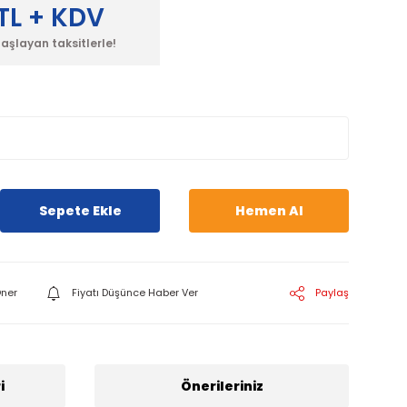
TL + KDV
başlayan taksitlerle!
Sepete Ekle
Hemen Al
ner
Fiyatı Düşünce Haber Ver
Paylaş
i
Önerileriniz