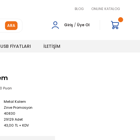
BLOG
ONLINE KATALOG
Giriş
/
Üye Ol
ARA
USB FİYATLARI
İLETİŞİM
em
00 Puan
Metal Kalem
Zirve Promosyon
40830
29129 Adet
43,00 TL + KDV