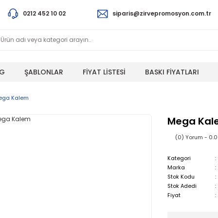
0212 452 10 02
siparis@zirvepromosyon.com.tr
G
ŞABLONLAR
FİYAT LİSTESİ
BASKI FİYATLARI
ega Kalem
Mega Kal
(0) Yorum - 0.
Kategori
Marka
Stok Kodu
Stok Adedi
Fiyat