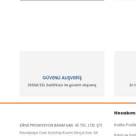
Bu ürünün fiyat bilgisi, resim, ürün açıklamalarında
Görüş ve önerileriniz için teşekkür ederiz.
Ürün resmi kalitesiz, bozuk veya görüntülenemiyor.
Ürün açıklamasında eksik bilgiler bulunuyor.
Ürün bilgilerinde hatalar bulunuyor.
GÜVENLİ ALIŞVERİŞ
Ürün fiyatı diğer sitelerden daha pahalı.
256bit SSL Sertifikası ile güvenli alışveriş
En İ
Bu ürüne benzer farklı alternatifler olmalı.
Hesabım
Kalite Polit
ZİRVE PROMOSYON BASIM SAN. VE TİC. LTD. ŞTİ.
Davutpaşa Cad. Emintaş Kazım Dinçol San. Sit.
İptal ve İad