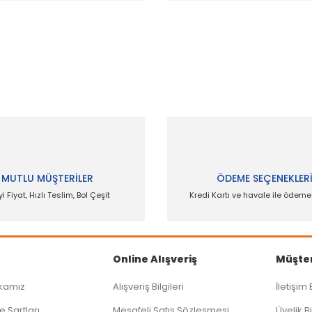
 ve diğer konularda yetersiz gördüğünüz noktaları öneri formunu kullanar
Bu ürüne ilk yorumu siz yapın!
Yorum Yaz
MUTLU MÜŞTERİLER
ÖDEME SEÇENEKLER
yi Fiyat, Hızlı Teslim, Bol Çeşit
Kredi Kartı ve havale ile ödem
Online Alışveriş
Müşter
ikamız
Alışveriş Bilgileri
İletişim 
Gönder
e Şartları
Mesafeli Satış Sözleşmesi
Üyelik Bi