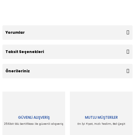
Yorumlar
Taksit Seçenekleri
Bu ürüne ilk yorumu siz yapın!
Önerileriniz
Yorum Yaz
Bu ürünün fiyat bilgisi, resim, ürün açıklamalarında ve diğer
konularda yetersiz gördüğünüz noktaları öneri formunu
kullanarak tarafımıza iletebilirsiniz.
Görüş ve önerileriniz için teşekkür ederiz.
GÜVENLİ ALIŞVERİŞ
MUTLU MÜŞTERİLER
Ürün resmi kalitesiz, bozuk veya görüntülenemiyor.
256bit SSL Sertifikası ile güvenli alışveriş
En İyi Fiyat, Hızlı Teslim, Bol Çeşit
Ürün açıklamasında eksik bilgiler bulunuyor.