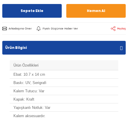
Sepete Ekle
Hemen Al
Arkadaşına Öner
Fiyatı Düşünce Haber Ver
Paylaş
Ürün Bilgisi
Ürün Özellikleri
Ebat: 10.7 x 14 cm
Baskı: UV, Serigrafi
Kalem Tutucu: Var
Kapak: Kraft
Yapışkanlı Notluk: Var
Kalem aksesuardır.