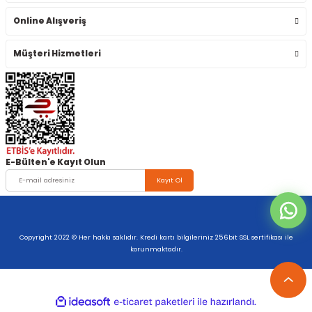
Online Alışveriş
Müşteri Hizmetleri
E-Bülten'e Kayıt Olun
Kayıt Ol
Copyright 2022 © Her hakkı saklıdır. Kredi kartı bilgileriniz 256bit SSL sertifikası ile
korunmaktadır.
ideasoft
ile
e-
hazırlandı.