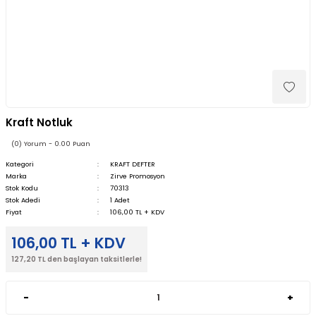
Kraft Notluk
(0) Yorum - 0.00 Puan
Kategori
KRAFT DEFTER
Marka
Zirve Promosyon
Stok Kodu
70313
Stok Adedi
1 Adet
Fiyat
106,00 TL + KDV
106,00 TL + KDV
127,20 TL den başlayan taksitlerle!
-
+