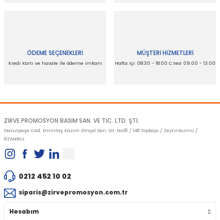
Ürün bilgilerinde hatalar bulunuyor.
Ürün fiyatı diğer sitelerden daha pahalı.
Bu ürüne benzer farklı alternatifler olmalı.
ÖDEME SEÇENEKLERİ
MÜŞTERİ HİZMETLERİ
Kredi Kartı ve havale ile ödeme imkanı
Hafta içi: 08:30 - 18:00 C.tesi 09:00 - 13:00
Gönder
ZİRVE PROMOSYON BASIM SAN. VE TİC. LTD. ŞTİ.
Davutpaşa Cad. Emintaş Kazım Dinçol San. Sit. No:81 / 148 Topkapı / Zeytinburnu /
İSTANBUL
0212 452 10 02
siparis@zirvepromosyon.com.tr
Hesabım