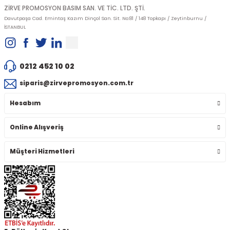
ZİRVE PROMOSYON BASIM SAN. VE TİC. LTD. ŞTİ.
Davutpaşa Cad. Emintaş Kazım Dinçol San. Sit. No:81 / 148 Topkapı / Zeytinburnu /
İSTANBUL
0212 452 10 02
siparis@zirvepromosyon.com.tr
Hesabım
Online Alışveriş
Müşteri Hizmetleri