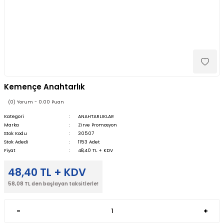
Kemençe Anahtarlık
(0) Yorum - 0.00 Puan
Kategori
ANAHTARLIKLAR
Marka
Zirve Promosyon
Stok Kodu
30507
Stok Adedi
1153 Adet
Fiyat
48,40 TL + KDV
48,40 TL + KDV
58,08 TL den başlayan taksitlerle!
-
+