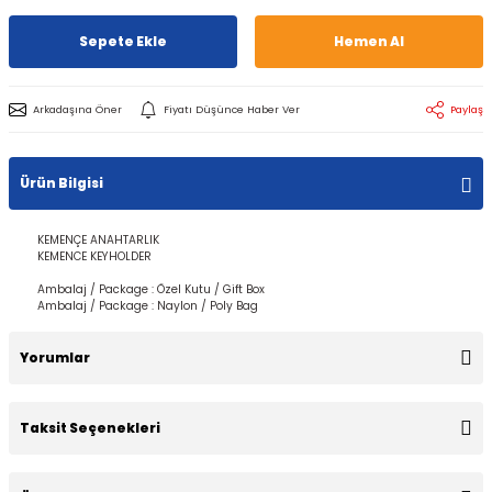
Sepete Ekle
Hemen Al
Arkadaşına Öner
Fiyatı Düşünce Haber Ver
Paylaş
Ürün Bilgisi
KEMENÇE ANAHTARLIK
KEMENCE KEYHOLDER
Ambalaj / Package : Özel Kutu / Gift Box
Ambalaj / Package : Naylon / Poly Bag​​
Yorumlar
Taksit Seçenekleri
Bu ürüne ilk yorumu siz yapın!