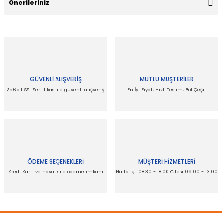
Önerileriniz
Yorum Yaz
Bu ürünün fiyat bilgisi, resim, ürün açıklamalarında ve diğer
konularda yetersiz gördüğünüz noktaları öneri formunu
kullanarak tarafımıza iletebilirsiniz.
Görüş ve önerileriniz için teşekkür ederiz.
GÜVENLİ ALIŞVERİŞ
MUTLU MÜŞTERİLER
Ürün resmi kalitesiz, bozuk veya görüntülenemiyor.
256bit SSL Sertifikası ile güvenli alışveriş
En İyi Fiyat, Hızlı Teslim, Bol Çeşit
Ürün açıklamasında eksik bilgiler bulunuyor.
Ürün bilgilerinde hatalar bulunuyor.
Ürün fiyatı diğer sitelerden daha pahalı.
Bu ürüne benzer farklı alternatifler olmalı.
ÖDEME SEÇENEKLERİ
MÜŞTERİ HİZMETLERİ
Kredi Kartı ve havale ile ödeme imkanı
Hafta içi: 08:30 - 18:00 C.tesi 09:00 - 13:00
Gönder