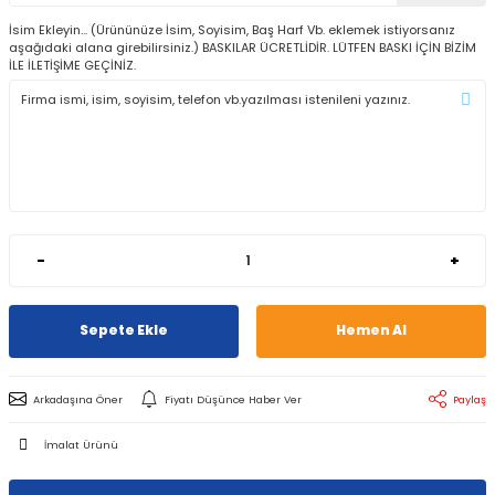
İsim Ekleyin... (Ürününüze İsim, Soyisim, Baş Harf Vb. eklemek istiyorsanız
aşağıdaki alana girebilirsiniz.) BASKILAR ÜCRETLİDİR. LÜTFEN BASKI İÇİN BİZİM
İLE İLETİŞİME GEÇİNİZ.
-
+
Sepete Ekle
Hemen Al
Arkadaşına Öner
Fiyatı Düşünce Haber Ver
Paylaş
İmalat Ürünü