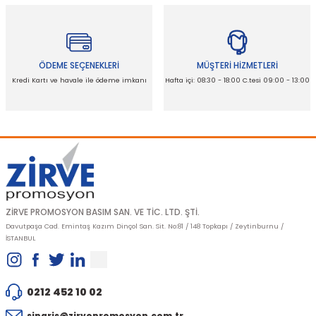
Ürün fiyatı diğer sitelerden daha pahalı.
Bu ürüne benzer farklı alternatifler olmalı.
ÖDEME SEÇENEKLERİ
MÜŞTERİ HİZMETLERİ
Kredi Kartı ve havale ile ödeme imkanı
Hafta içi: 08:30 - 18:00 C.tesi 09:00 - 13:00
Gönder
ZİRVE PROMOSYON BASIM SAN. VE TİC. LTD. ŞTİ.
Davutpaşa Cad. Emintaş Kazım Dinçol San. Sit. No:81 / 148 Topkapı / Zeytinburnu /
İSTANBUL
0212 452 10 02
siparis@zirvepromosyon.com.tr