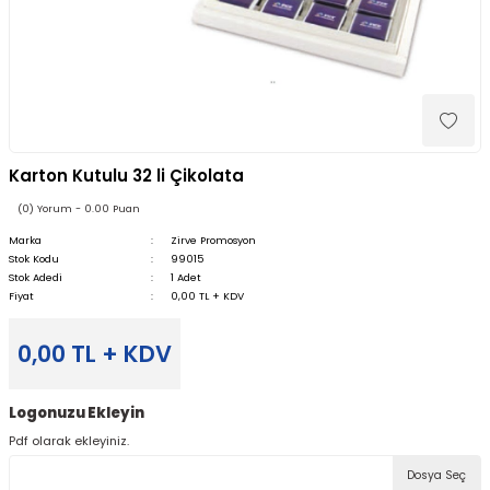
Karton Kutulu 32 li Çikolata
(0) Yorum - 0.00 Puan
Marka
Zirve Promosyon
Stok Kodu
99015
Stok Adedi
1 Adet
Fiyat
0,00 TL + KDV
0,00 TL + KDV
Logonuzu Ekleyin
Pdf olarak ekleyiniz.
Dosya Seç