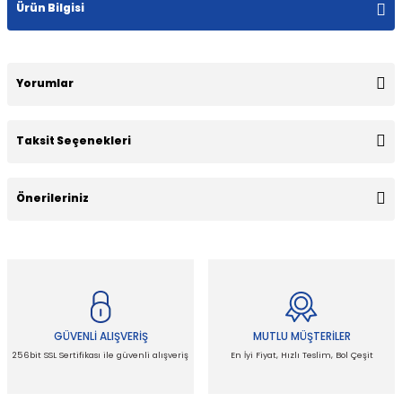
Ürün Bilgisi
Yorumlar
Taksit Seçenekleri
Bu ürüne ilk yorumu siz yapın!
Önerileriniz
Yorum Yaz
Bu ürünün fiyat bilgisi, resim, ürün açıklamalarında ve diğer
konularda yetersiz gördüğünüz noktaları öneri formunu
kullanarak tarafımıza iletebilirsiniz.
Görüş ve önerileriniz için teşekkür ederiz.
GÜVENLİ ALIŞVERİŞ
MUTLU MÜŞTERİLER
Ürün resmi kalitesiz, bozuk veya görüntülenemiyor.
256bit SSL Sertifikası ile güvenli alışveriş
En İyi Fiyat, Hızlı Teslim, Bol Çeşit
Ürün açıklamasında eksik bilgiler bulunuyor.
Ürün bilgilerinde hatalar bulunuyor.