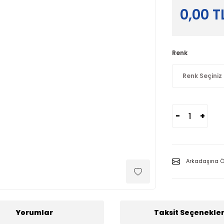
0,00 T
Renk
-
+
Arkadaşına Ö
Yorumlar
Taksit Seçenekler