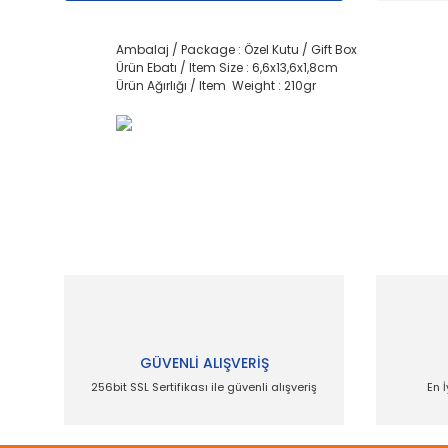
Ambalaj / Package : Özel Kutu / Gift Box
Ürün Ebatı / Item Size : 6,6x13,6x1,8cm
Ürün Ağırlığı / Item Weight : 210gr
Bu ürünün fiyat bilgisi, resim, ürün açıklamalarında
Görüş ve önerileriniz için teşekkür ederiz.
Ürün resmi kalitesiz, bozuk veya görüntülenemiyor.
Ürün açıklamasında eksik bilgiler bulunuyor.
Ürün bilgilerinde hatalar bulunuyor.
GÜVENLİ ALIŞVERİŞ
Ürün fiyatı diğer sitelerden daha pahalı.
256bit SSL Sertifikası ile güvenli alışveriş
En İ
Bu ürüne benzer farklı alternatifler olmalı.