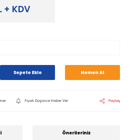
L + KDV
Sepete Ekle
Hemen Al
ner
Fiyatı Düşünce Haber Ver
Paylaş
i
Önerileriniz