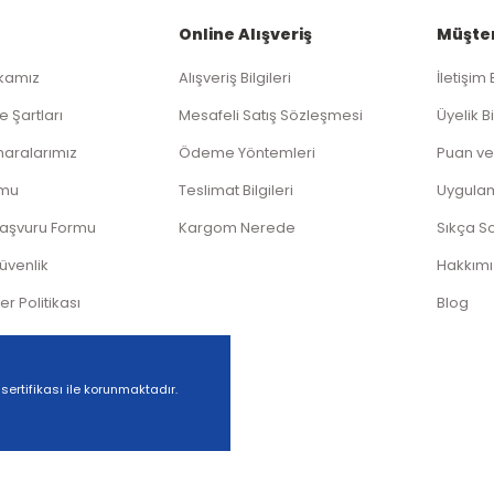
Online Alışveriş
Müşter
ikamız
Alışveriş Bilgileri
İletişim 
Gönder
e Şartları
Mesafeli Satış Sözleşmesi
Üyelik Bi
aralarımız
Ödeme Yöntemleri
Puan ve
rmu
Teslimat Bilgileri
Uygula
Başvuru Formu
Kargom Nerede
Sıkça S
Güvenlik
Hakkım
ler Politikası
Blog
 sertifikası ile korunmaktadır.