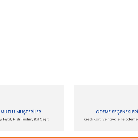
 ve diğer konularda yetersiz gördüğünüz noktaları öneri formunu kullanar
Bu ürüne ilk yorumu siz yapın!
Yorum Yaz
MUTLU MÜŞTERİLER
ÖDEME SEÇENEKLER
yi Fiyat, Hızlı Teslim, Bol Çeşit
Kredi Kartı ve havale ile ödem