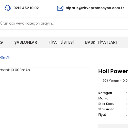
0212 452 10 02
siparis@zirvepromosyon.com.tr
G
ŞABLONLAR
FİYAT LİSTESİ
BASKI FİYATLARI
000mAh
Holl Powe
(0) Yorum - 0.
Kategori
Marka
Stok Kodu
Stok Adedi
Fiyat