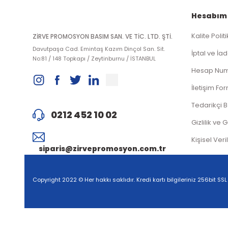
Hesabım
Kalite Polit
ZİRVE PROMOSYON BASIM SAN. VE TİC. LTD. ŞTİ.
Davutpaşa Cad. Emintaş Kazım Dinçol San. Sit.
İptal ve İad
No:81 / 148 Topkapı / Zeytinburnu / İSTANBUL
Hesap Num
İletişim Fo
Tedarikçi 
0212 452 10 02
Gizlilik ve 
Kişisel Veri
siparis@zirvepromosyon.com.tr
Copyright 2022 © Her hakkı saklıdır. Kredi kartı bilgileriniz 256bit SSL