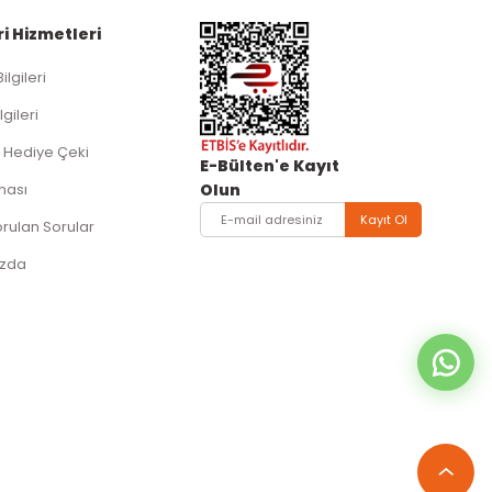
i Hizmetleri
Bilgileri
lgileri
 Hediye Çeki
E-Bülten'e Kayıt
ması
Olun
Kayıt Ol
orulan Sorular
ızda