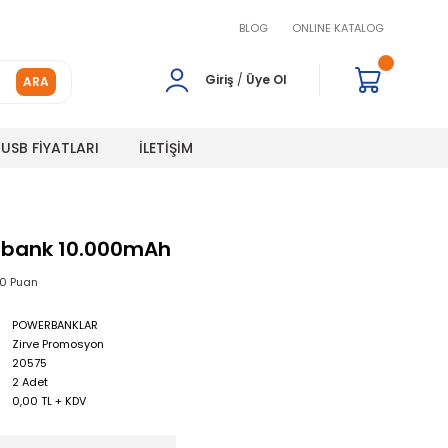
BLOG
ONLINE KATALOG
Giriş
/
Üye Ol
ARA
USB FİYATLARI
İLETİŞİM
rbank 10.000mAh
00 Puan
POWERBANKLAR
Zirve Promosyon
20575
2 Adet
0,00 TL + KDV