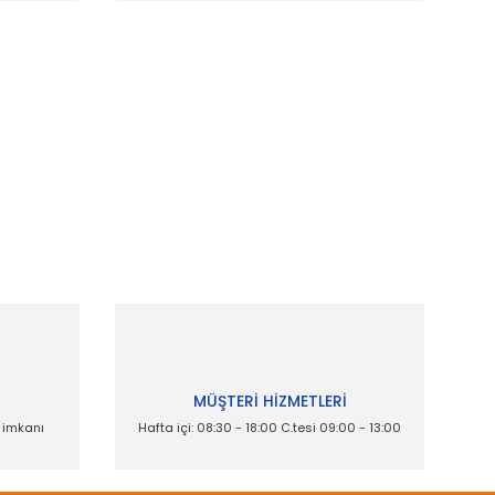
ak tarafımıza iletebilirsiniz.
İ
MÜŞTERİ HİZMETLERİ
e imkanı
Hafta içi: 08:30 - 18:00 C.tesi 09:00 - 13:00