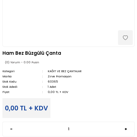
Ham Bez Büzgülü Çanta
(0) Yorum - 0.00 Puan
Kategori
KAĞIT VE BEZ ÇANTALAR
Marka
Zirve Promosyon
Stok Kodu
60365
Stok Adedi
1 Adet
Fiyat
0,00 TL + KDV
0,00 TL + KDV
-
+