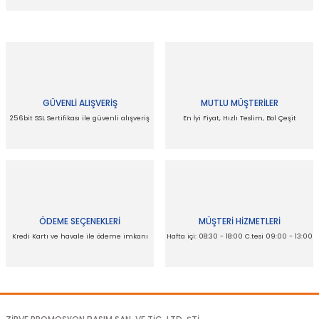
Yorum Yaz
Bu ürünün fiyat bilgisi, resim, ürün açıklamalarında ve diğer
konularda yetersiz gördüğünüz noktaları öneri formunu
kullanarak tarafımıza iletebilirsiniz.
Görüş ve önerileriniz için teşekkür ederiz.
GÜVENLİ ALIŞVERİŞ
MUTLU MÜŞTERİLER
Ürün resmi kalitesiz, bozuk veya görüntülenemiyor.
256bit SSL Sertifikası ile güvenli alışveriş
En İyi Fiyat, Hızlı Teslim, Bol Çeşit
Ürün açıklamasında eksik bilgiler bulunuyor.
Ürün bilgilerinde hatalar bulunuyor.
Ürün fiyatı diğer sitelerden daha pahalı.
Bu ürüne benzer farklı alternatifler olmalı.
ÖDEME SEÇENEKLERİ
MÜŞTERİ HİZMETLERİ
Kredi Kartı ve havale ile ödeme imkanı
Hafta içi: 08:30 - 18:00 C.tesi 09:00 - 13:00
Gönder