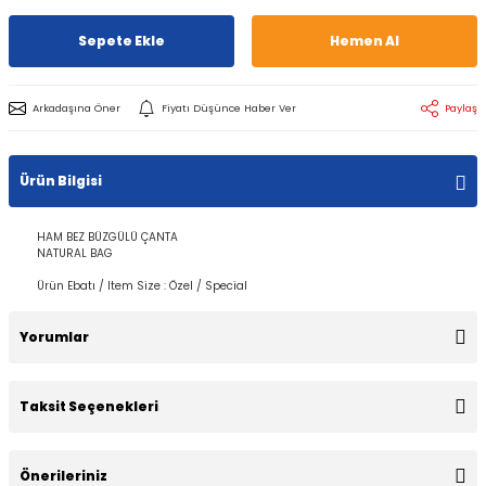
Sepete Ekle
Hemen Al
Arkadaşına Öner
Fiyatı Düşünce Haber Ver
Paylaş
Ürün Bilgisi
HAM BEZ BÜZGÜLÜ ÇANTA
NATURAL BAG
Ürün Ebatı / Item Size : Özel / Special
Yorumlar
Taksit Seçenekleri
Bu ürüne ilk yorumu siz yapın!
Önerileriniz