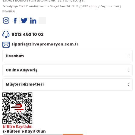
ZİRVE PROMOSYON BASIM SAN. VE TİC. LTD. ŞTİ.
Davutpaşa Cad. Emintaş Kazım Dinçol San. Sit. No:81 / 148 Topkapı / Zeytinburnu /
İSTANBUL
0212 452 10 02
siparis@zirvepromosyon.com.tr
Hesabım
Online Alışveriş
Müşteri Hizmetleri
E-Bülten'e Kayıt Olun