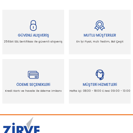
Bu ürünün fiyat bilgisi, resim, ürün açıklamalarında ve diğer
konularda yetersiz gördüğünüz noktaları öneri formunu
kullanarak tarafımıza iletebilirsiniz.
Görüş ve önerileriniz için teşekkür ederiz.
GÜVENLİ ALIŞVERİŞ
MUTLU MÜŞTERİLER
Ürün resmi kalitesiz, bozuk veya görüntülenemiyor.
256bit SSL Sertifikası ile güvenli alışveriş
En İyi Fiyat, Hızlı Teslim, Bol Çeşit
Ürün açıklamasında eksik bilgiler bulunuyor.
Ürün bilgilerinde hatalar bulunuyor.
Ürün fiyatı diğer sitelerden daha pahalı.
Bu ürüne benzer farklı alternatifler olmalı.
ÖDEME SEÇENEKLERİ
MÜŞTERİ HİZMETLERİ
Kredi Kartı ve havale ile ödeme imkanı
Hafta içi: 08:30 - 18:00 C.tesi 09:00 - 13:00
Gönder