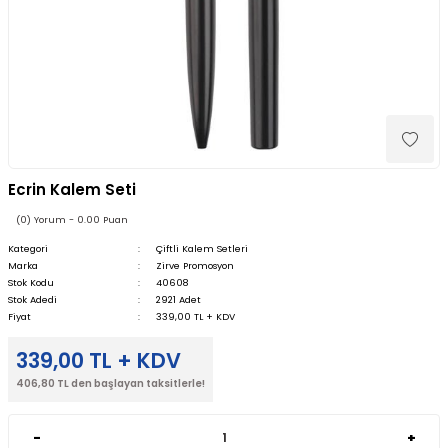
Ecrin Kalem Seti
(0) Yorum - 0.00 Puan
Kategori
Çiftli Kalem Setleri
Marka
Zirve Promosyon
Stok Kodu
40608
Stok Adedi
2921 Adet
Fiyat
339,00 TL + KDV
339,00 TL + KDV
406,80 TL den başlayan taksitlerle!
-
+