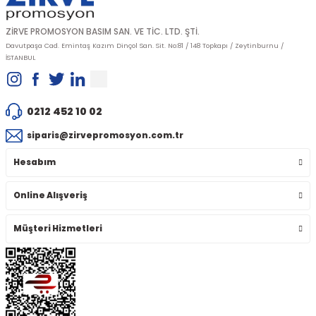
ZİRVE PROMOSYON BASIM SAN. VE TİC. LTD. ŞTİ.
Davutpaşa Cad. Emintaş Kazım Dinçol San. Sit. No:81 / 148 Topkapı / Zeytinburnu /
İSTANBUL
0212 452 10 02
siparis@zirvepromosyon.com.tr
Hesabım
Online Alışveriş
Müşteri Hizmetleri