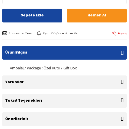
Sepete Ekle
Hemen Al
Arkadaşına Öner
Fiyatı Düşünce Haber Ver
Paylaş
Ürün Bilgisi
Ambalaj / Package : Özel Kutu / Gift Box
Yorumlar
Taksit Seçenekleri
Bu ürüne ilk yorumu siz yapın!
Önerileriniz
Yorum Yaz