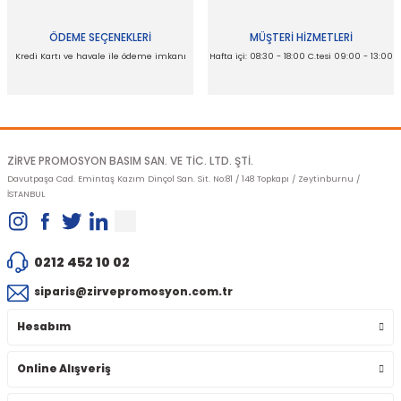
ÖDEME SEÇENEKLERİ
MÜŞTERİ HİZMETLERİ
Kredi Kartı ve havale ile ödeme imkanı
Hafta içi: 08:30 - 18:00 C.tesi 09:00 - 13:00
Gönder
ZİRVE PROMOSYON BASIM SAN. VE TİC. LTD. ŞTİ.
Davutpaşa Cad. Emintaş Kazım Dinçol San. Sit. No:81 / 148 Topkapı / Zeytinburnu /
İSTANBUL
0212 452 10 02
siparis@zirvepromosyon.com.tr
Hesabım
Online Alışveriş