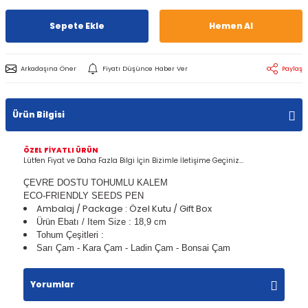
Sepete Ekle
Hemen Al
Arkadaşına Öner
Fiyatı Düşünce Haber Ver
Paylaş
Ürün Bilgisi
ÖZEL FİYATLI ÜRÜN
Lütfen Fiyat ve Daha Fazla Bilgi İçin Bizimle İletişime Geçiniz...
ÇEVRE DOSTU TOHUMLU KALEM
ECO-FRIENDLY SEEDS PEN
Ambalaj / Package : Özel Kutu / Gift Box
Ürün Ebatı / Item Size : 18,9 cm
Tohum Çeşitleri :
Sarı Çam - Kara Çam - Ladin Çam - Bonsai Çam
Yorumlar