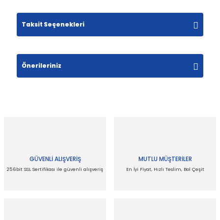
Taksit Seçenekleri
Bu ürüne ilk yorumu siz yapın!
Yorum Yaz
Önerileriniz
Bu ürünün fiyat bilgisi, resim, ürün açıklamalarında
ve diğer konularda yetersiz gördüğünüz noktaları
öneri formunu kullanarak tarafımıza iletebilirsiniz.
Görüş ve önerileriniz için teşekkür ederiz.
Ürün resmi kalitesiz, bozuk veya
görüntülenemiyor.
GÜVENLİ ALIŞVERİŞ
MUTLU MÜŞTERİLER
Ürün açıklamasında eksik bilgiler bulunuyor.
256bit SSL Sertifikası ile güvenli alışveriş
En İyi Fiyat, Hızlı Teslim, Bol Çeşit
Ürün bilgilerinde hatalar bulunuyor.
Ürün fiyatı diğer sitelerden daha pahalı.
Bu ürüne benzer farklı alternatifler olmalı.