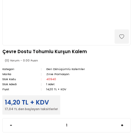
Çevre Dostu Tohumlu Kurşun Kalem
(0) Yorum - 0.00 Puan
Kategori
Geri Dönüşümlü Kalemler
Marka
Zirve Promosyon
Stok Kodu
40940
Stok Adedi
1 Adet
Fiyat
14,20 TL + KDV
14,20 TL + KDV
17,04 TL den başlayan taksitlerle!
-
+