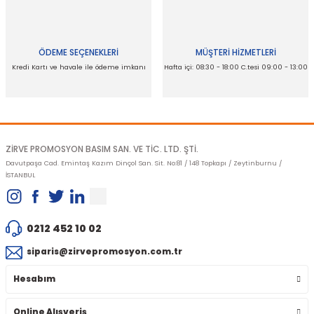
Ürün fiyatı diğer sitelerden daha pahalı.
Bu ürüne benzer farklı alternatifler olmalı.
ÖDEME SEÇENEKLERİ
MÜŞTERİ HİZMETLERİ
Kredi Kartı ve havale ile ödeme imkanı
Hafta içi: 08:30 - 18:00 C.tesi 09:00 - 13:00
Gönder
ZİRVE PROMOSYON BASIM SAN. VE TİC. LTD. ŞTİ.
Davutpaşa Cad. Emintaş Kazım Dinçol San. Sit. No:81 / 148 Topkapı / Zeytinburnu /
İSTANBUL
0212 452 10 02
siparis@zirvepromosyon.com.tr
Hesabım
Online Alışveriş