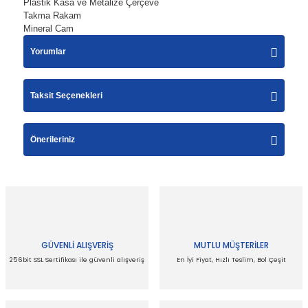
Plastik Kasa ve Metalize Çerçeve
Takma Rakam
Mineral Cam
Yorumlar
Taksit Seçenekleri
Bu ürüne ilk yorumu siz yapın!
Önerileriniz
Yorum Yaz
Bu ürünün fiyat bilgisi, resim, ürün açıklamalarında ve
diğer konularda yetersiz gördüğünüz noktaları öneri
formunu kullanarak tarafımıza iletebilirsiniz.
Görüş ve önerileriniz için teşekkür ederiz.
GÜVENLİ ALIŞVERİŞ
MUTLU MÜŞTERİLER
Ürün resmi kalitesiz, bozuk veya görüntülenemiyor.
256bit SSL Sertifikası ile güvenli alışveriş
En İyi Fiyat, Hızlı Teslim, Bol Çeşit
Ürün açıklamasında eksik bilgiler bulunuyor.
Ürün bilgilerinde hatalar bulunuyor.