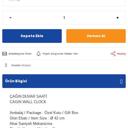
-
+
Sepete Ekle
Hemen Al
Arkadaşına Öner
Fiyatı Düşünce Haber Ver
Paylaş
İmalat Ürünü
Ürün Bilgisi
ÇAĞIN DUVAR SAATİ
CAGIN WALL CLOCK
Ambalaj / Package : Özel Kutu / Gift Box
Ürün Ebatı / Item Size : Ø 42 cm
Akar Saniyeli Mekanizma