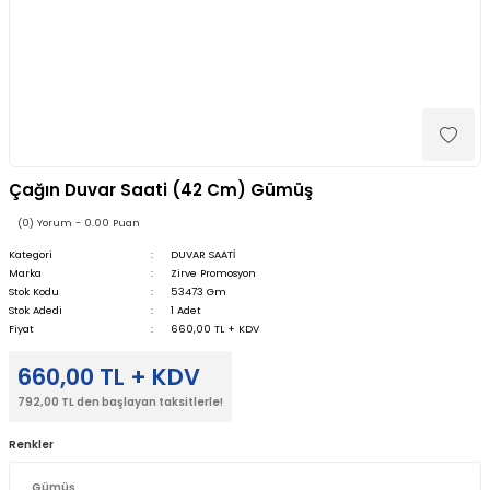
Çağın Duvar Saati (42 Cm) Gümüş
(0) Yorum - 0.00 Puan
Kategori
DUVAR SAATİ
Marka
Zirve Promosyon
Stok Kodu
53473 Gm
Stok Adedi
1 Adet
Fiyat
660,00 TL + KDV
660,00 TL + KDV
792,00 TL den başlayan taksitlerle!
Renkler