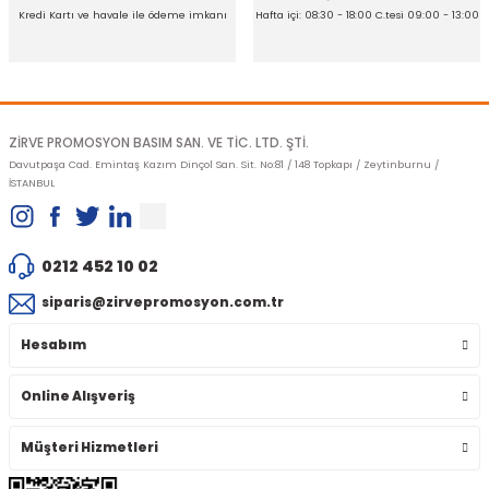
Kredi Kartı ve havale ile ödeme imkanı
Hafta içi: 08:30 - 18:00 C.tesi 09:00 - 13:00
Gönder
ZİRVE PROMOSYON BASIM SAN. VE TİC. LTD. ŞTİ.
Davutpaşa Cad. Emintaş Kazım Dinçol San. Sit. No:81 / 148 Topkapı / Zeytinburnu /
İSTANBUL
0212 452 10 02
siparis@zirvepromosyon.com.tr
Hesabım
Online Alışveriş
Müşteri Hizmetleri