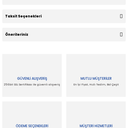
Taksit Seçenekleri
Bu ürüne ilk yorumu siz yapın!
Önerileriniz
Yorum Yaz
Bu ürünün fiyat bilgisi, resim, ürün açıklamalarında ve diğer
konularda yetersiz gördüğünüz noktaları öneri formunu
kullanarak tarafımıza iletebilirsiniz.
Görüş ve önerileriniz için teşekkür ederiz.
GÜVENLİ ALIŞVERİŞ
MUTLU MÜŞTERİLER
Ürün resmi kalitesiz, bozuk veya görüntülenemiyor.
256bit SSL Sertifikası ile güvenli alışveriş
En İyi Fiyat, Hızlı Teslim, Bol Çeşit
Ürün açıklamasında eksik bilgiler bulunuyor.
Ürün bilgilerinde hatalar bulunuyor.
Ürün fiyatı diğer sitelerden daha pahalı.
Bu ürüne benzer farklı alternatifler olmalı.
ÖDEME SEÇENEKLERİ
MÜŞTERİ HİZMETLERİ