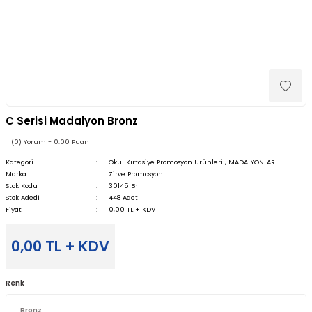
C Serisi Madalyon Bronz
(0) Yorum - 0.00 Puan
Kategori
Okul Kırtasiye Promosyon Ürünleri
,
MADALYONLAR
Marka
Zirve Promosyon
Stok Kodu
30145 Br
Stok Adedi
448 Adet
Fiyat
0,00 TL + KDV
0,00 TL + KDV
Renk