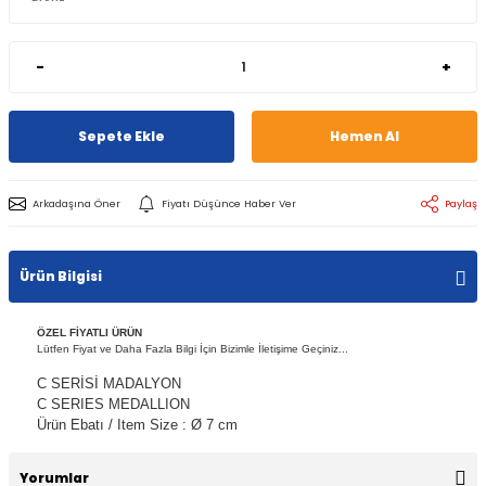
-
+
Sepete Ekle
Hemen Al
Arkadaşına Öner
Fiyatı Düşünce Haber Ver
Paylaş
Ürün Bilgisi
ÖZEL FİYATLI ÜRÜN
Lütfen Fiyat ve Daha Fazla Bilgi İçin Bizimle İletişime Geçiniz...
C SERİSİ MADALYON
C SERIES MEDALLION
Ürün Ebatı / Item Size : Ø 7 cm
Yorumlar