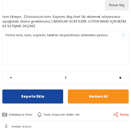
Dosya Seç
İsim Ekleyin... (Ürününüze İsim, Soyisim, Baş Harf Vb. eklemek istiyorsanız
aşağıdaki alana girebilirsiniz.) BASKILAR ÜCRETLİDİR. LÜTFEN BASKI İÇİN BİZİM
İLE İLETİŞİME GEÇİNİZ.
-
+
Sepete Ekle
Hemen Al
Arkadaşına Öner
Fiyatı Düşünce Haber Ver
Paylaş
İmalat Ürünü