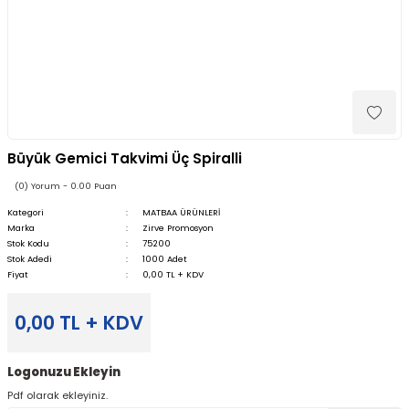
Büyük Gemici Takvimi Üç Spiralli
(0) Yorum - 0.00 Puan
Kategori
MATBAA ÜRÜNLERİ
Marka
Zirve Promosyon
Stok Kodu
75200
Stok Adedi
1000 Adet
Fiyat
0,00 TL + KDV
0,00 TL + KDV
Logonuzu Ekleyin
Pdf olarak ekleyiniz.