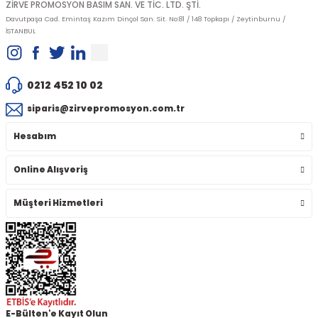
ZİRVE PROMOSYON BASIM SAN. VE TİC. LTD. ŞTİ.
Davutpaşa Cad. Emintaş Kazım Dinçol San. Sit. No:81 / 148 Topkapı / Zeytinburnu /
İSTANBUL
0212 452 10 02
siparis@zirvepromosyon.com.tr
Hesabım
Online Alışveriş
Müşteri Hizmetleri
E-Bülten'e Kayıt Olun