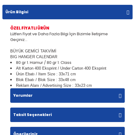
Ürün Bilgisi
ÖZEL FİYATLI ÜRÜN
Lütfen Fiyat ve Daha Fazla Bilgi İçin Bizimle İletişime
Geçiniz...
BÜYÜK GEMİCİ TAKVİMİ
BIG HANGER CALENDAR
80 gr 1. Hamur / 80 gr 1. Class
Alt Karton 400 Eksprint / Under Carton 400 Eksprint
Ürün Ebatı / Item Size : 33x71 cm
Blok Ebatı / Blok Size : 33x48 cm
Reklam Alanı / Advertising Size : 33x23 cm
Yorumlar
Taksit Seçenekleri
Bu ürüne ilk yorumu siz yapın!
Önerileriniz