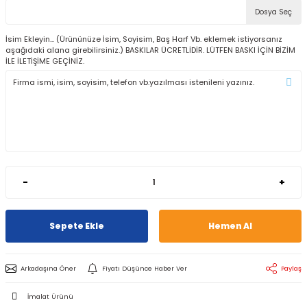
Dosya Seç
İsim Ekleyin... (Ürününüze İsim, Soyisim, Baş Harf Vb. eklemek istiyorsanız
aşağıdaki alana girebilirsiniz.) BASKILAR ÜCRETLİDİR. LÜTFEN BASKI İÇİN BİZİM
İLE İLETİŞİME GEÇİNİZ.
-
+
Sepete Ekle
Hemen Al
Arkadaşına Öner
Fiyatı Düşünce Haber Ver
Paylaş
İmalat Ürünü