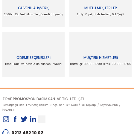
GÜVENLİ ALIŞVERİŞ
MUTLU MÜŞTERİLER
Ürün resmi kalitesiz, bozuk veya görüntülenemiyor.
256bit SSL Sertifikası ile güvenli alışveriş
En İyi Fiyat, Hızlı Teslim, Bol Çeşit
Ürün açıklamasında eksik bilgiler bulunuyor.
Ürün bilgilerinde hatalar bulunuyor.
Ürün fiyatı diğer sitelerden daha pahalı.
Bu ürüne benzer farklı alternatifler olmalı.
ÖDEME SEÇENEKLERİ
MÜŞTERİ HİZMETLERİ
Kredi Kartı ve havale ile ödeme imkanı
Hafta içi: 08:30 - 18:00 C.tesi 09:00 - 13:00
Gönder
ZİRVE PROMOSYON BASIM SAN. VE TİC. LTD. ŞTİ.
Davutpaşa Cad. Emintaş Kazım Dinçol San. Sit. No:81 / 148 Topkapı / Zeytinburnu /
İSTANBUL
0212 452 10 02