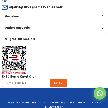
siparis@zirvepromosyon.com.tr
Hesabım
Online Alışveriş
Müşteri Hizmetleri
E-Bülten'e Kayıt Olun
Kayıt Ol
Copyright 2022 © Her hakkı saklıdır. Kredi kartı bilgileriniz 256bit SSL sertifikası ile
korunmaktadır.