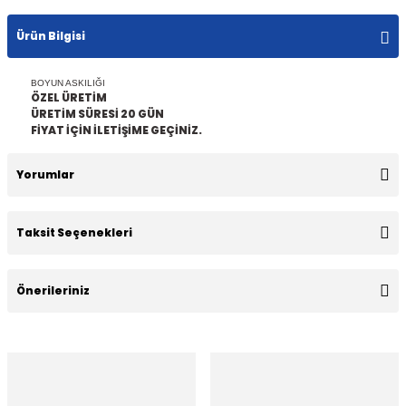
Ürün Bilgisi
BOYUN ASKILIĞI
ÖZEL ÜRETİM
ÜRETİM SÜRESİ 20 GÜN
FİYAT İÇİN İLETİŞİME GEÇİNİZ.
Yorumlar
Taksit Seçenekleri
Bu ürüne ilk yorumu siz yapın!
Önerileriniz
Yorum Yaz
Bu ürünün fiyat bilgisi, resim, ürün açıklamalarında ve diğer
konularda yetersiz gördüğünüz noktaları öneri formunu
kullanarak tarafımıza iletebilirsiniz.
Görüş ve önerileriniz için teşekkür ederiz.