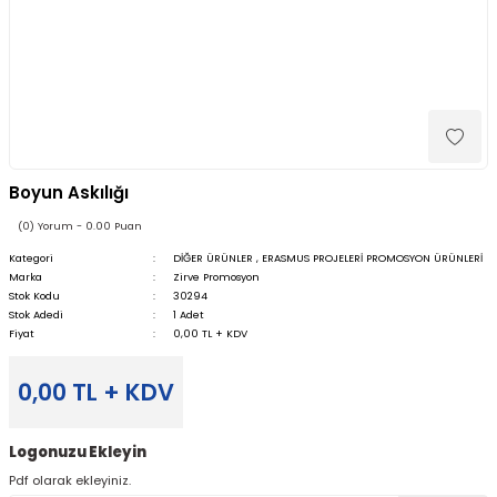
Boyun Askılığı
(0) Yorum - 0.00 Puan
Kategori
DİĞER ÜRÜNLER
,
ERASMUS PROJELERİ PROMOSYON ÜRÜNLERİ
Marka
Zirve Promosyon
Stok Kodu
30294
Stok Adedi
1 Adet
Fiyat
0,00 TL + KDV
0,00 TL + KDV
Logonuzu Ekleyin
Pdf olarak ekleyiniz.