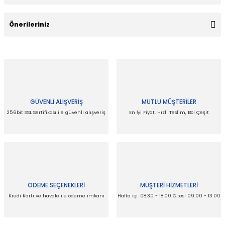
Bu ürüne ilk yorumu siz yapın!
Önerileriniz
Yorum Yaz
Bu ürünün fiyat bilgisi, resim, ürün açıklamalarında ve diğer
konularda yetersiz gördüğünüz noktaları öneri formunu
kullanarak tarafımıza iletebilirsiniz.
Görüş ve önerileriniz için teşekkür ederiz.
GÜVENLİ ALIŞVERİŞ
MUTLU MÜŞTERİLER
Ürün resmi kalitesiz, bozuk veya görüntülenemiyor.
256bit SSL Sertifikası ile güvenli alışveriş
En İyi Fiyat, Hızlı Teslim, Bol Çeşit
Ürün açıklamasında eksik bilgiler bulunuyor.
Ürün bilgilerinde hatalar bulunuyor.
Ürün fiyatı diğer sitelerden daha pahalı.
Bu ürüne benzer farklı alternatifler olmalı.
ÖDEME SEÇENEKLERİ
MÜŞTERİ HİZMETLERİ
Kredi Kartı ve havale ile ödeme imkanı
Hafta içi: 08:30 - 18:00 C.tesi 09:00 - 13:00