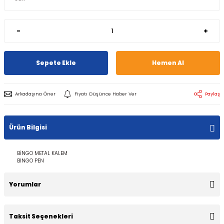
-
+
Sepete Ekle
Hemen Al
Arkadaşına Öner
Fiyatı Düşünce Haber Ver
Paylaş
Ürün Bilgisi
BİNGO METAL KALEM
BINGO PEN
Yorumlar
Taksit Seçenekleri