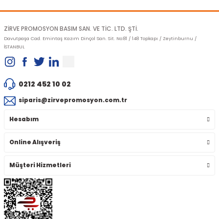
Gönder
ZİRVE PROMOSYON BASIM SAN. VE TİC. LTD. ŞTİ.
Davutpaşa Cad. Emintaş Kazım Dinçol San. Sit. No:81 / 148 Topkapı / Zeytinburnu /
İSTANBUL
0212 452 10 02
siparis@zirvepromosyon.com.tr
Hesabım
Online Alışveriş
Müşteri Hizmetleri