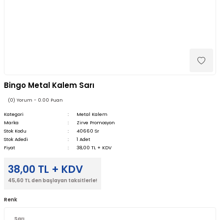
Bingo Metal Kalem Sarı
(0) Yorum - 0.00 Puan
Kategori
Metal Kalem
Marka
Zirve Promosyon
Stok Kodu
40660 Sr
Stok Adedi
1 Adet
Fiyat
38,00 TL + KDV
38,00 TL + KDV
45,60 TL den başlayan taksitlerle!
Renk