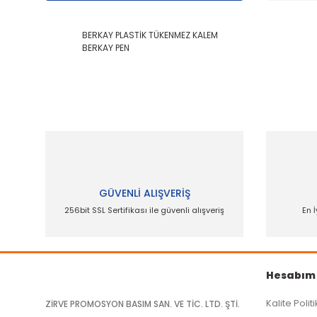
BERKAY PLASTİK TÜKENMEZ KALEM
BERKAY PEN
Bu ürünün fiyat bilgisi, resim, ürün açıklamalarında
Görüş ve önerileriniz için teşekkür ederiz.
Ürün resmi kalitesiz, bozuk veya görüntülenemiyor.
Ürün açıklamasında eksik bilgiler bulunuyor.
Ürün bilgilerinde hatalar bulunuyor.
GÜVENLİ ALIŞVERİŞ
Ürün fiyatı diğer sitelerden daha pahalı.
256bit SSL Sertifikası ile güvenli alışveriş
En İ
Bu ürüne benzer farklı alternatifler olmalı.
Hesabım
Kalite Polit
ZİRVE PROMOSYON BASIM SAN. VE TİC. LTD. ŞTİ.