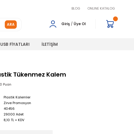
BLOG
ONLINE KATALOG
Giriş
/
Üye Ol
ARA
USB FİYATLARI
İLETİŞİM
astik Tükenmez Kalem
00 Puan
Plastik Kalemler
Zirve Promosyon
40456
29000 Adet
8,10 TL + KDV