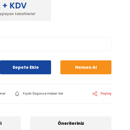
L + KDV
aşlayan taksitlerle!
Sepete Ekle
Hemen Al
ner
Fiyatı Düşünce Haber Ver
Paylaş
i
Önerileriniz