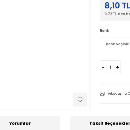
8,10 T
9,72 TL den b
Renk
-
+
Arkadaşına Ö
Yorumlar
Taksit Seçenekler