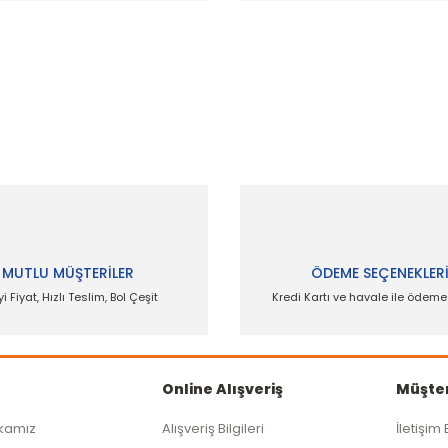
 ve diğer konularda yetersiz gördüğünüz noktaları öneri formunu kullanar
Bu ürüne ilk yorumu siz yapın!
Yorum Yaz
MUTLU MÜŞTERİLER
ÖDEME SEÇENEKLER
yi Fiyat, Hızlı Teslim, Bol Çeşit
Kredi Kartı ve havale ile ödem
Online Alışveriş
Müşter
ikamız
Alışveriş Bilgileri
İletişim 
Gönder