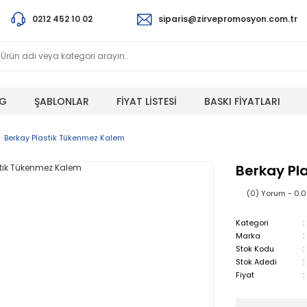
0212 452 10 02
siparis@zirvepromosyon.com.tr
G
ŞABLONLAR
FİYAT LİSTESİ
BASKI FİYATLARI
Berkay Plastik Tükenmez Kalem
Berkay Pl
(0) Yorum - 0.
Kategori
Marka
Stok Kodu
Stok Adedi
Fiyat