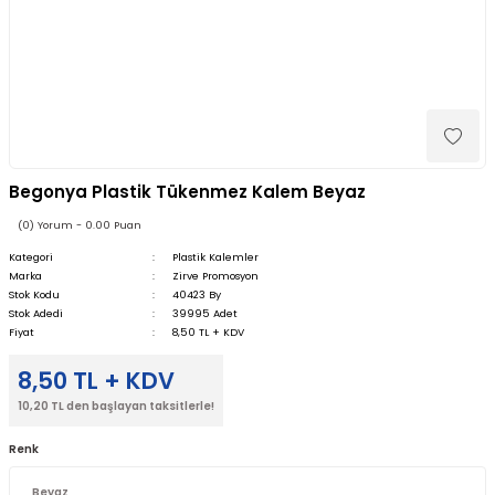
Begonya Plastik Tükenmez Kalem Beyaz
(0) Yorum - 0.00 Puan
Kategori
Plastik Kalemler
Marka
Zirve Promosyon
Stok Kodu
40423 By
Stok Adedi
39995 Adet
Fiyat
8,50 TL + KDV
8,50 TL + KDV
10,20 TL den başlayan taksitlerle!
Renk