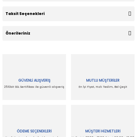
Taksit Seçenekleri
Bu ürüne ilk yorumu siz yapın!
Önerileriniz
Yorum Yaz
Bu ürünün fiyat bilgisi, resim, ürün açıklamalarında ve diğer
konularda yetersiz gördüğünüz noktaları öneri formunu
kullanarak tarafımıza iletebilirsiniz.
Görüş ve önerileriniz için teşekkür ederiz.
GÜVENLİ ALIŞVERİŞ
MUTLU MÜŞTERİLER
Ürün resmi kalitesiz, bozuk veya görüntülenemiyor.
256bit SSL Sertifikası ile güvenli alışveriş
En İyi Fiyat, Hızlı Teslim, Bol Çeşit
Ürün açıklamasında eksik bilgiler bulunuyor.
Ürün bilgilerinde hatalar bulunuyor.
Ürün fiyatı diğer sitelerden daha pahalı.
Bu ürüne benzer farklı alternatifler olmalı.
ÖDEME SEÇENEKLERİ
MÜŞTERİ HİZMETLERİ