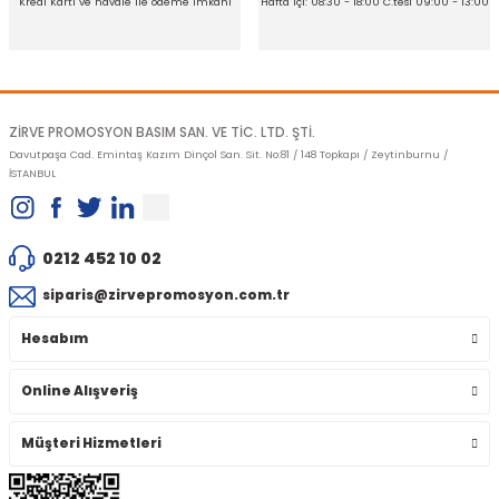
Kredi Kartı ve havale ile ödeme imkanı
Hafta içi: 08:30 - 18:00 C.tesi 09:00 - 13:00
Gönder
ZİRVE PROMOSYON BASIM SAN. VE TİC. LTD. ŞTİ.
Davutpaşa Cad. Emintaş Kazım Dinçol San. Sit. No:81 / 148 Topkapı / Zeytinburnu /
İSTANBUL
0212 452 10 02
siparis@zirvepromosyon.com.tr
Hesabım
Online Alışveriş
Müşteri Hizmetleri