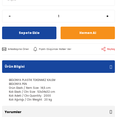
-
+
Sepete Ekle
Hemen Al
Arkadaşına Öner
Fiyatı Düşünce Haber Ver
Paylaş
Ürün Bilgisi
BEGONYA PLASTİK TÜKENMEZ KALEM
BEGONYA PEN
Ürün Ebatı / Item Size : 14,5 cm
Koli Ebatı / Ctn Size : 53x34x32 cm
Koli Adeti / Ctn Quantity : 2000
Koli Ağırlığı / Ctn Weight : 20 kg
Yorumlar