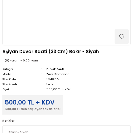
Aşiyan Duvar Saati (33 Cm) Bakır - Siyah
(0) Yorum - 0.00 Puan
Kategori
DUVAR SAATİ
Marka
Zirve Promosyon
Stok Kodu
53407 Bs
Stok Adedi
1 Adet
Fiyat
500,00 TL + KDV
500,00 TL + KDV
600,00 TL den başlayan taksitlerle!
Renkler