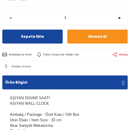
-
+
Sepete Ekle
Hemen Al
Arkadaşına Öner
Fiyatı Düşünce Haber Ver
Paylaş
İmalat Ürünü
Ürün Bilgisi
AŞİYAN DUVAR SAATİ
ASIYAN WALL CLOCK
Ambalaj / Package : Özel Kutu / Gift Box
Ürün Ebatı / Item Size : 33 cm
Akar Saniyeli Mekanizma