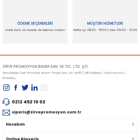
Ürün fiyatı diğer sitelerden daha pahalı.
Bu ürüne benzer farklı alternatifler olmalı.
ÖDEME SEÇENEKLERİ
MÜŞTERİ HİZMETLERİ
Kredi Kartı ve havale ile ödeme imkanı
Hafta içi: 08:30 - 18:00 C.tesi 09:00 - 13:00
Gönder
ZİRVE PROMOSYON BASIM SAN. VE TİC. LTD. ŞTİ.
Davutpaşa Cad. Emintaş Kazım Dinçol San. Sit. No:81 / 148 Topkapı / Zeytinburnu /
İSTANBUL
0212 452 10 02
siparis@zirvepromosyon.com.tr
Hesabım
Online Alışveriş