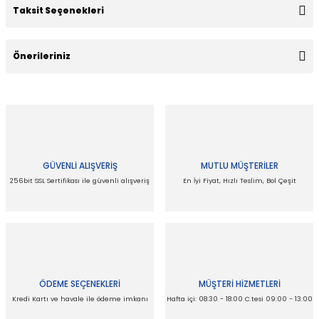
Taksit Seçenekleri
Bu ürüne ilk yorumu siz yapın!
Önerileriniz
Yorum Yaz
Bu ürünün fiyat bilgisi, resim, ürün açıklamalarında ve diğer
konularda yetersiz gördüğünüz noktaları öneri formunu
kullanarak tarafımıza iletebilirsiniz.
Görüş ve önerileriniz için teşekkür ederiz.
GÜVENLİ ALIŞVERİŞ
MUTLU MÜŞTERİLER
Ürün resmi kalitesiz, bozuk veya görüntülenemiyor.
256bit SSL Sertifikası ile güvenli alışveriş
En İyi Fiyat, Hızlı Teslim, Bol Çeşit
Ürün açıklamasında eksik bilgiler bulunuyor.
Ürün bilgilerinde hatalar bulunuyor.
Ürün fiyatı diğer sitelerden daha pahalı.
Bu ürüne benzer farklı alternatifler olmalı.
ÖDEME SEÇENEKLERİ
MÜŞTERİ HİZMETLERİ
Kredi Kartı ve havale ile ödeme imkanı
Hafta içi: 08:30 - 18:00 C.tesi 09:00 - 13:00