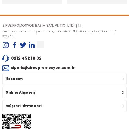
Gönder
ZİRVE PROMOSYON BASIM SAN. VE TİC. LTD. ŞTİ.
Davutpaşa Cad. Emintaş Kazım Dinçol San. Sit. No:81 / 148 Topkapı / Zeytinburnu /
İSTANBUL
0212 452 10 02
siparis@zirvepromosyon.com.tr
Hesabım
Online Alışveriş
Müşteri Hizmetleri