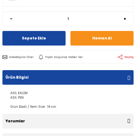
-
+
Sepete Ekle
Hemen Al
Arkadaşına Öner
Fiyatı Düşünce Haber Ver
Paylaş
Ürün Bilgisi
ASİL KALEM
ASIL PEN
Ürün Ebatı / Item Size : 14 cm
Yorumlar