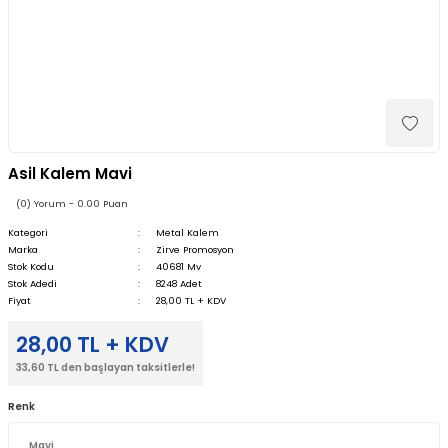
Asil Kalem Mavi
(0) Yorum - 0.00 Puan
Kategori
Metal Kalem
Marka
Zirve Promosyon
Stok Kodu
40681 Mv
Stok Adedi
8248 Adet
Fiyat
28,00 TL + KDV
28,00 TL + KDV
33,60 TL den başlayan taksitlerle!
Renk