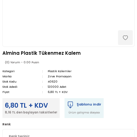
Almina Plastik Tükenmez Kalem
(0) Yorum - 0.00 Puan
Kategori
Plastik Kalemler
Marka
Zirve Promosyon
Stok Kodu
40620
Stok Adedi
120000 Adet
Fiyat
6,80 TL + KDV
6,80 TL + KDV
Şablonu indir
8,16 TL den başlayan taksitlerle!
Ürün çalışma dosyası
Renk