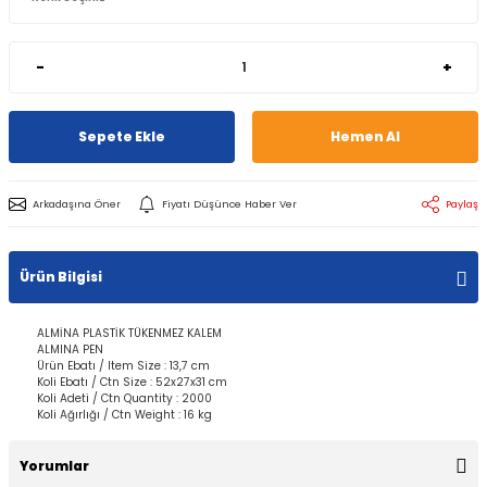
-
+
Sepete Ekle
Hemen Al
Arkadaşına Öner
Fiyatı Düşünce Haber Ver
Paylaş
Ürün Bilgisi
ALMİNA PLASTİK TÜKENMEZ KALEM
ALMINA PEN
Ürün Ebatı / Item Size : 13,7 cm
Koli Ebatı / Ctn Size : 52x27x31 cm
Koli Adeti / Ctn Quantity : 2000
Koli Ağırlığı / Ctn Weight : 16 kg
Yorumlar