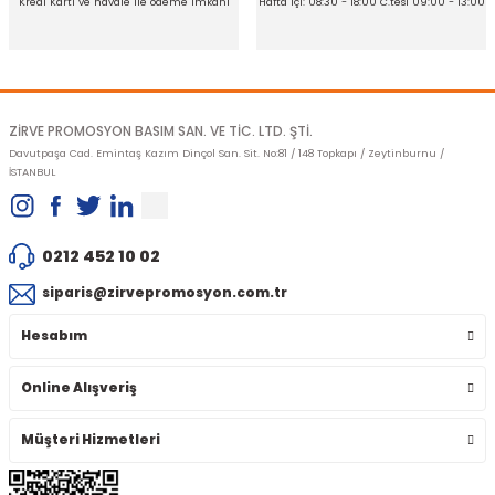
Kredi Kartı ve havale ile ödeme imkanı
Hafta içi: 08:30 - 18:00 C.tesi 09:00 - 13:00
Gönder
ZİRVE PROMOSYON BASIM SAN. VE TİC. LTD. ŞTİ.
Davutpaşa Cad. Emintaş Kazım Dinçol San. Sit. No:81 / 148 Topkapı / Zeytinburnu /
İSTANBUL
0212 452 10 02
siparis@zirvepromosyon.com.tr
Hesabım
Online Alışveriş
Müşteri Hizmetleri