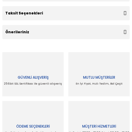
Taksit Seçenekleri
Bu ürüne ilk yorumu siz yapın!
Önerileriniz
Yorum Yaz
Bu ürünün fiyat bilgisi, resim, ürün açıklamalarında ve diğer
konularda yetersiz gördüğünüz noktaları öneri formunu
kullanarak tarafımıza iletebilirsiniz.
Görüş ve önerileriniz için teşekkür ederiz.
GÜVENLİ ALIŞVERİŞ
MUTLU MÜŞTERİLER
Ürün resmi kalitesiz, bozuk veya görüntülenemiyor.
256bit SSL Sertifikası ile güvenli alışveriş
En İyi Fiyat, Hızlı Teslim, Bol Çeşit
Ürün açıklamasında eksik bilgiler bulunuyor.
Ürün bilgilerinde hatalar bulunuyor.
Ürün fiyatı diğer sitelerden daha pahalı.
Bu ürüne benzer farklı alternatifler olmalı.
ÖDEME SEÇENEKLERİ
MÜŞTERİ HİZMETLERİ