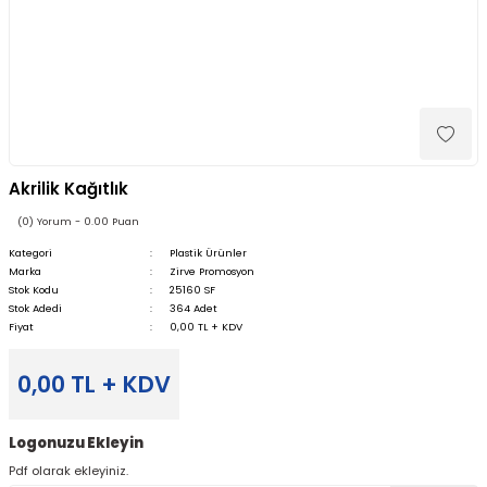
Akrilik Kağıtlık
(0) Yorum - 0.00 Puan
Kategori
Plastik Ürünler
Marka
Zirve Promosyon
Stok Kodu
25160 SF
Stok Adedi
364 Adet
Fiyat
0,00 TL + KDV
0,00 TL + KDV
Logonuzu Ekleyin
Pdf olarak ekleyiniz.