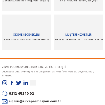
256bit SSL Sertifikası ile güvenli alışveriş
En İyi Fiyat, Hızlı Teslim, Bol Çeşit
Ürün açıklamasında eksik bilgiler bulunuyor.
Ürün bilgilerinde hatalar bulunuyor.
Ürün fiyatı diğer sitelerden daha pahalı.
Bu ürüne benzer farklı alternatifler olmalı.
ÖDEME SEÇENEKLERİ
MÜŞTERİ HİZMETLERİ
Kredi Kartı ve havale ile ödeme imkanı
Hafta içi: 08:30 - 18:00 C.tesi 09:00 - 13:00
Gönder
ZİRVE PROMOSYON BASIM SAN. VE TİC. LTD. ŞTİ.
Davutpaşa Cad. Emintaş Kazım Dinçol San. Sit. No:81 / 148 Topkapı / Zeytinburnu /
İSTANBUL
0212 452 10 02
siparis@zirvepromosyon.com.tr