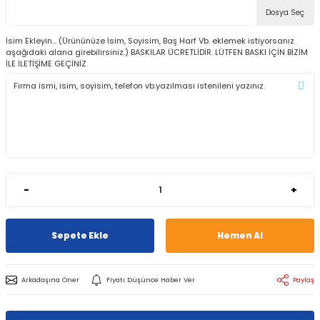
Dosya Seç
İsim Ekleyin... (Ürününüze İsim, Soyisim, Baş Harf Vb. eklemek istiyorsanız
aşağıdaki alana girebilirsiniz.) BASKILAR ÜCRETLİDİR. LÜTFEN BASKI İÇİN BİZİM
İLE İLETİŞİME GEÇİNİZ.
-
+
Sepete Ekle
Hemen Al
Arkadaşına Öner
Fiyatı Düşünce Haber Ver
Paylaş