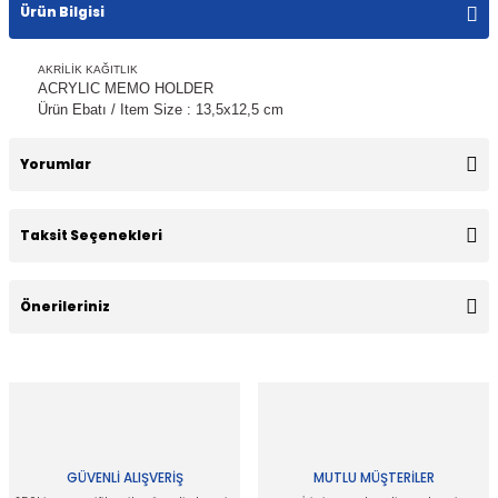
Ürün Bilgisi
AKRİLİK KAĞITLIK
ACRYLIC MEMO HOLDER
Ürün Ebatı / Item Size : 13,5x12,5 cm
Yorumlar
Taksit Seçenekleri
Bu ürüne ilk yorumu siz yapın!
Önerileriniz
Yorum Yaz
Bu ürünün fiyat bilgisi, resim, ürün açıklamalarında ve diğer
konularda yetersiz gördüğünüz noktaları öneri formunu
kullanarak tarafımıza iletebilirsiniz.
Görüş ve önerileriniz için teşekkür ederiz.
GÜVENLİ ALIŞVERİŞ
MUTLU MÜŞTERİLER
Ürün resmi kalitesiz, bozuk veya görüntülenemiyor.