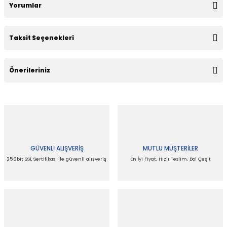
Yorumlar
Taksit Seçenekleri
Bu ürüne ilk yorumu siz yapın!
Önerileriniz
Yorum Yaz
Bu ürünün fiyat bilgisi, resim, ürün açıklamalarında ve diğer
konularda yetersiz gördüğünüz noktaları öneri formunu
kullanarak tarafımıza iletebilirsiniz.
Görüş ve önerileriniz için teşekkür ederiz.
GÜVENLİ ALIŞVERİŞ
MUTLU MÜŞTERİLER
Ürün resmi kalitesiz, bozuk veya görüntülenemiyor.
256bit SSL Sertifikası ile güvenli alışveriş
En İyi Fiyat, Hızlı Teslim, Bol Çeşit
Ürün açıklamasında eksik bilgiler bulunuyor.
Ürün bilgilerinde hatalar bulunuyor.
Ürün fiyatı diğer sitelerden daha pahalı.
Bu ürüne benzer farklı alternatifler olmalı.