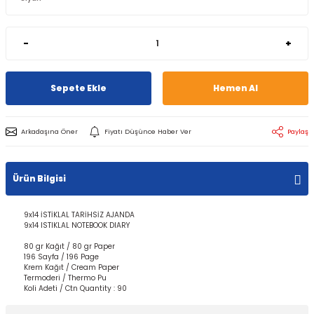
-
+
Sepete Ekle
Hemen Al
Arkadaşına Öner
Fiyatı Düşünce Haber Ver
Paylaş
Ürün Bilgisi
9x14 İSTİKLAL TARİHSİZ AJANDA
9x14 ISTIKLAL NOTEBOOK DIARY
80 gr Kağıt / 80 gr Paper
196 Sayfa / 196 Page
Krem Kağıt / Cream Paper
Termoderi / Thermo Pu
Koli Adeti / Ctn Quantity : 90