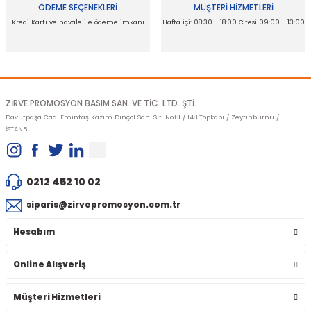
ÖDEME SEÇENEKLERİ
MÜŞTERİ HİZMETLERİ
Kredi Kartı ve havale ile ödeme imkanı
Hafta içi: 08:30 - 18:00 C.tesi 09:00 - 13:00
Gönder
ZİRVE PROMOSYON BASIM SAN. VE TİC. LTD. ŞTİ.
Davutpaşa Cad. Emintaş Kazım Dinçol San. Sit. No:81 / 148 Topkapı / Zeytinburnu /
İSTANBUL
0212 452 10 02
siparis@zirvepromosyon.com.tr
Hesabım
Online Alışveriş
Müşteri Hizmetleri