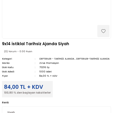
9x14 İstiklal Tarihsiz Ajanda Siyah
(0) Yorum - 0.00 Puan
Kategori
DEFTERLER - TARİHSİZ AJANDA
,
DEFTERLER-TARİHSİZ AJANDA
Marka
Zirve Promosyon
Stok Kodu
70216 Sy
Stok Adedi
1000 Adet
Fiyat
84,00 TL + KDV
84,00 TL + KDV
100,80 TL den başlayan taksitlerle!
Renk