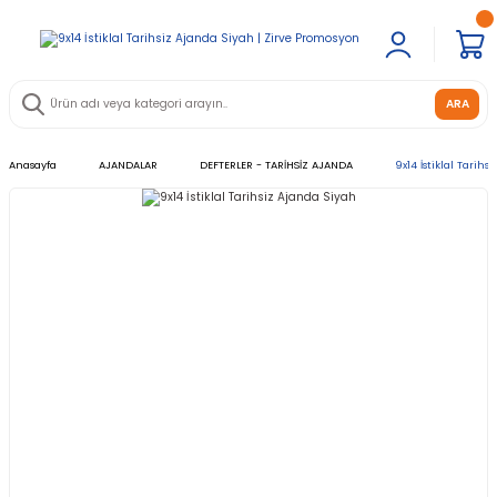
ARA
Anasayfa
AJANDALAR
DEFTERLER - TARİHSİZ AJANDA
9x14 İstiklal Tarihs