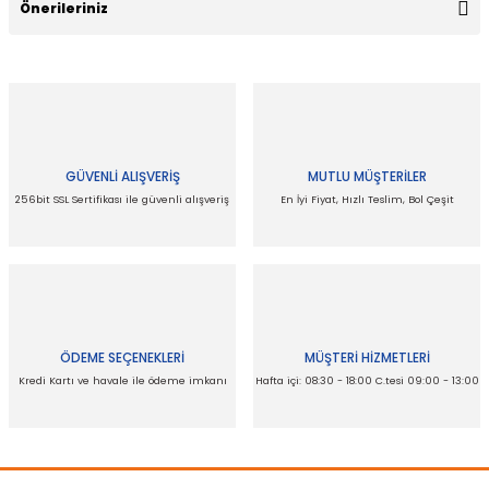
Önerileriniz
Yorum Yaz
Bu ürünün fiyat bilgisi, resim, ürün açıklamalarında ve diğer
konularda yetersiz gördüğünüz noktaları öneri formunu
kullanarak tarafımıza iletebilirsiniz.
Görüş ve önerileriniz için teşekkür ederiz.
GÜVENLİ ALIŞVERİŞ
MUTLU MÜŞTERİLER
Ürün resmi kalitesiz, bozuk veya görüntülenemiyor.
256bit SSL Sertifikası ile güvenli alışveriş
En İyi Fiyat, Hızlı Teslim, Bol Çeşit
Ürün açıklamasında eksik bilgiler bulunuyor.
Ürün bilgilerinde hatalar bulunuyor.
Ürün fiyatı diğer sitelerden daha pahalı.
Bu ürüne benzer farklı alternatifler olmalı.
ÖDEME SEÇENEKLERİ
MÜŞTERİ HİZMETLERİ
Kredi Kartı ve havale ile ödeme imkanı
Hafta içi: 08:30 - 18:00 C.tesi 09:00 - 13:00
Gönder