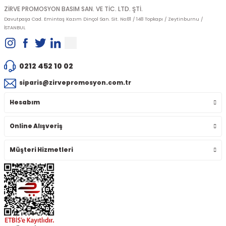
ZİRVE PROMOSYON BASIM SAN. VE TİC. LTD. ŞTİ.
Davutpaşa Cad. Emintaş Kazım Dinçol San. Sit. No:81 / 148 Topkapı / Zeytinburnu /
İSTANBUL
0212 452 10 02
siparis@zirvepromosyon.com.tr
Hesabım
Online Alışveriş
Müşteri Hizmetleri