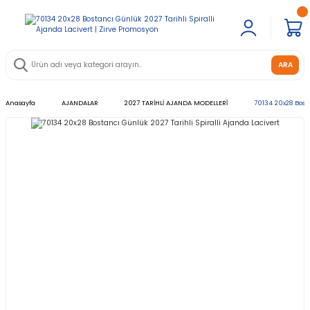
ARA
Anasayfa
AJANDALAR
2027 TARİHLİ AJANDA MODELLERİ
70134 20x28 Bost