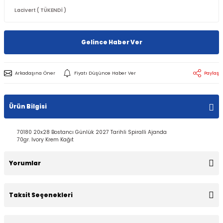
Gelince Haber Ver
Arkadaşına Öner
Fiyatı Düşünce Haber Ver
Paylaş
Ürün Bilgisi
70180 20x28 Bostancı Günlük 2027 Tarihli Spiralli Ajanda
70gr. Ivory Krem Kağıt
Yorumlar
Taksit Seçenekleri
Bu ürüne ilk yorumu siz yapın!