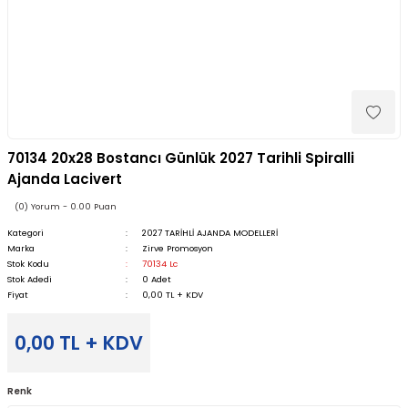
70134 20x28 Bostancı Günlük 2027 Tarihli Spiralli
Ajanda Lacivert
(0) Yorum - 0.00 Puan
Kategori
2027 TARİHLİ AJANDA MODELLERİ
Marka
Zirve Promosyon
Stok Kodu
70134 Lc
Stok Adedi
0 Adet
Fiyat
0,00 TL + KDV
0,00 TL + KDV
Renk