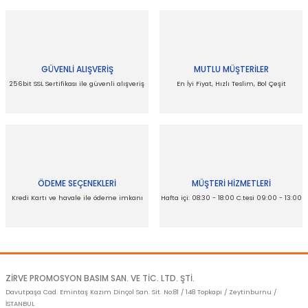
Bu ürünün fiyat bilgisi, resim, ürün açıklamalarında ve diğer
konularda yetersiz gördüğünüz noktaları öneri formunu
kullanarak tarafımıza iletebilirsiniz.
Görüş ve önerileriniz için teşekkür ederiz.
GÜVENLİ ALIŞVERİŞ
MUTLU MÜŞTERİLER
Ürün resmi kalitesiz, bozuk veya görüntülenemiyor.
256bit SSL Sertifikası ile güvenli alışveriş
En İyi Fiyat, Hızlı Teslim, Bol Çeşit
Ürün açıklamasında eksik bilgiler bulunuyor.
Ürün bilgilerinde hatalar bulunuyor.
Ürün fiyatı diğer sitelerden daha pahalı.
Bu ürüne benzer farklı alternatifler olmalı.
ÖDEME SEÇENEKLERİ
MÜŞTERİ HİZMETLERİ
Kredi Kartı ve havale ile ödeme imkanı
Hafta içi: 08:30 - 18:00 C.tesi 09:00 - 13:00
Gönder
ZİRVE PROMOSYON BASIM SAN. VE TİC. LTD. ŞTİ.
Davutpaşa Cad. Emintaş Kazım Dinçol San. Sit. No:81 / 148 Topkapı / Zeytinburnu /
İSTANBUL