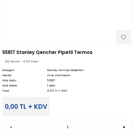
55817 Stanley Qencher Pipetli Termos
(0) Yorum - 0.00 Puan
Kategori
Stanley Termos Modelleri
Marka
Zirve Promosyon
Stok Kodu
55817
Stok Adedi
1 Adet
Fiyat
0,00 TL + KDV
0,00 TL + KDV
-
+