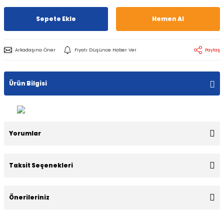
Sepete Ekle
Hemen Al
Arkadaşına Öner
Fiyatı Düşünce Haber Ver
Paylaş
Ürün Bilgisi
Yorumlar
Taksit Seçenekleri
Bu ürüne ilk yorumu siz yapın!
Önerileriniz
Yorum Yaz