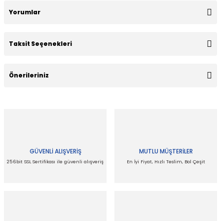
Yorumlar
Taksit Seçenekleri
Bu ürüne ilk yorumu siz yapın!
Önerileriniz
Yorum Yaz
Bu ürünün fiyat bilgisi, resim, ürün açıklamalarında ve diğer
konularda yetersiz gördüğünüz noktaları öneri formunu
kullanarak tarafımıza iletebilirsiniz.
Görüş ve önerileriniz için teşekkür ederiz.
GÜVENLİ ALIŞVERİŞ
MUTLU MÜŞTERİLER
Ürün resmi kalitesiz, bozuk veya görüntülenemiyor.
256bit SSL Sertifikası ile güvenli alışveriş
En İyi Fiyat, Hızlı Teslim, Bol Çeşit
Ürün açıklamasında eksik bilgiler bulunuyor.
Ürün bilgilerinde hatalar bulunuyor.
Ürün fiyatı diğer sitelerden daha pahalı.
Bu ürüne benzer farklı alternatifler olmalı.