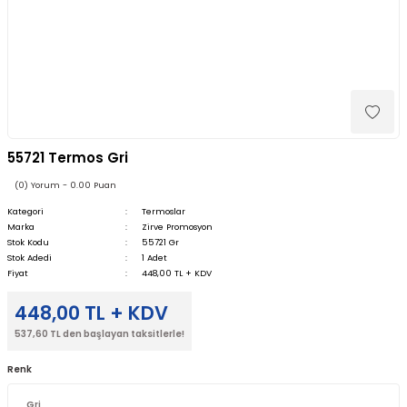
55721 Termos Gri
(0) Yorum - 0.00 Puan
Kategori
Termoslar
Marka
Zirve Promosyon
Stok Kodu
55721 Gr
Stok Adedi
1 Adet
Fiyat
448,00 TL + KDV
448,00 TL + KDV
537,60 TL den başlayan taksitlerle!
Renk