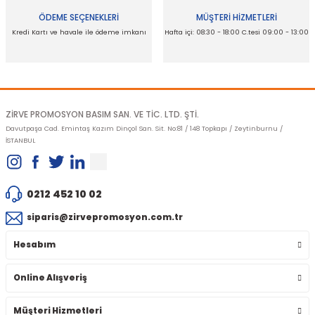
ÖDEME SEÇENEKLERİ
MÜŞTERİ HİZMETLERİ
Kredi Kartı ve havale ile ödeme imkanı
Hafta içi: 08:30 - 18:00 C.tesi 09:00 - 13:00
Gönder
ZİRVE PROMOSYON BASIM SAN. VE TİC. LTD. ŞTİ.
Davutpaşa Cad. Emintaş Kazım Dinçol San. Sit. No:81 / 148 Topkapı / Zeytinburnu /
İSTANBUL
0212 452 10 02
siparis@zirvepromosyon.com.tr
Hesabım
Online Alışveriş
Müşteri Hizmetleri