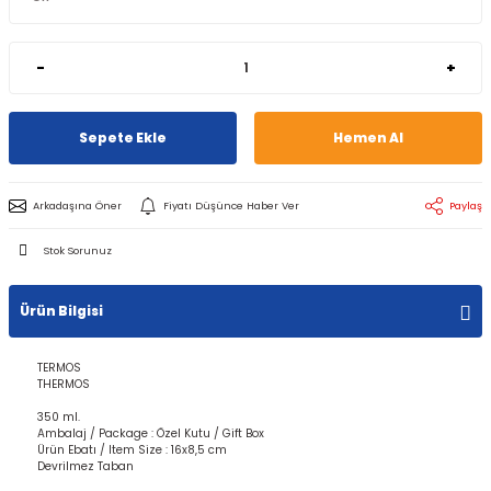
-
+
Sepete Ekle
Hemen Al
Arkadaşına Öner
Fiyatı Düşünce Haber Ver
Paylaş
Stok Sorunuz
Ürün Bilgisi
TERMOS
THERMOS
350 ml.
Ambalaj / Package : Özel Kutu / Gift Box
Ürün Ebatı / Item Size : 16x8,5 cm
Devrilmez Taban