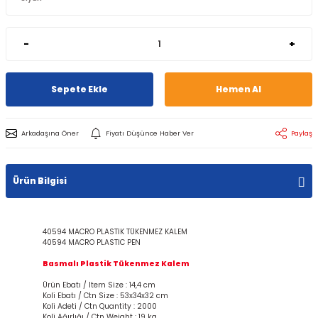
-
+
Sepete Ekle
Hemen Al
Arkadaşına Öner
Fiyatı Düşünce Haber Ver
Paylaş
Ürün Bilgisi
40594 MACRO PLASTİK TÜKENMEZ KALEM
40594 MACRO PLASTIC PEN
Basmalı Plastik Tükenmez Kalem
Ürün Ebatı / Item Size : 14,4 cm
Koli Ebatı / Ctn Size : 53x34x32 cm
Koli Adeti / Ctn Quantity : 2000
Koli Ağırlığı / Ctn Weight : 19 kg