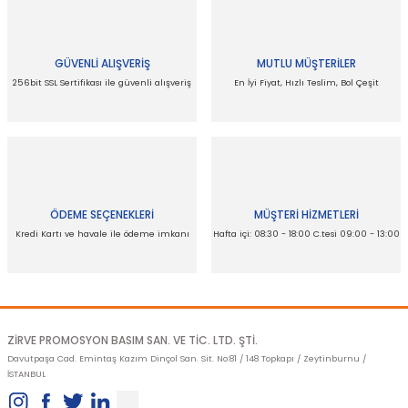
kullanarak tarafımıza iletebilirsiniz.
Görüş ve önerileriniz için teşekkür ederiz.
GÜVENLİ ALIŞVERİŞ
MUTLU MÜŞTERİLER
Ürün resmi kalitesiz, bozuk veya görüntülenemiyor.
256bit SSL Sertifikası ile güvenli alışveriş
En İyi Fiyat, Hızlı Teslim, Bol Çeşit
Ürün açıklamasında eksik bilgiler bulunuyor.
Ürün bilgilerinde hatalar bulunuyor.
Ürün fiyatı diğer sitelerden daha pahalı.
Bu ürüne benzer farklı alternatifler olmalı.
Gönder
ÖDEME SEÇENEKLERİ
MÜŞTERİ HİZMETLERİ
Kredi Kartı ve havale ile ödeme imkanı
Hafta içi: 08:30 - 18:00 C.tesi 09:00 - 13:00
ZİRVE PROMOSYON BASIM SAN. VE TİC. LTD. ŞTİ.
Davutpaşa Cad. Emintaş Kazım Dinçol San. Sit. No:81 / 148 Topkapı / Zeytinburnu /
İSTANBUL