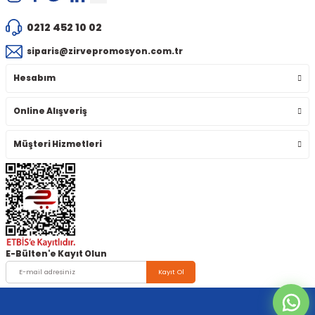
0212 452 10 02
siparis@zirvepromosyon.com.tr
Hesabım
Online Alışveriş
Müşteri Hizmetleri
E-Bülten'e Kayıt Olun
Kayıt Ol