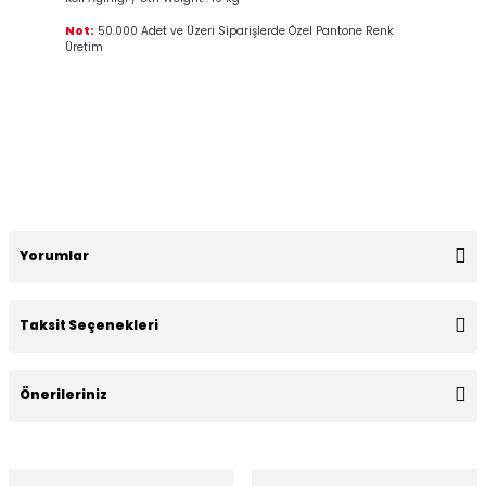
Not:
50.000 Adet ve Üzeri Siparişlerde Özel Pantone Renk
Üretim
Yorumlar
Taksit Seçenekleri
Bu ürüne ilk yorumu siz yapın!
Önerileriniz
Yorum Yaz
Bu ürünün fiyat bilgisi, resim, ürün açıklamalarında ve diğer
konularda yetersiz gördüğünüz noktaları öneri formunu