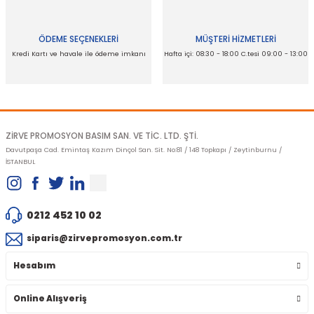
Bu ürüne benzer farklı alternatifler olmalı.
ÖDEME SEÇENEKLERİ
MÜŞTERİ HİZMETLERİ
Kredi Kartı ve havale ile ödeme imkanı
Hafta içi: 08:30 - 18:00 C.tesi 09:00 - 13:00
Gönder
ZİRVE PROMOSYON BASIM SAN. VE TİC. LTD. ŞTİ.
Davutpaşa Cad. Emintaş Kazım Dinçol San. Sit. No:81 / 148 Topkapı / Zeytinburnu /
İSTANBUL
0212 452 10 02
siparis@zirvepromosyon.com.tr
Hesabım
Online Alışveriş