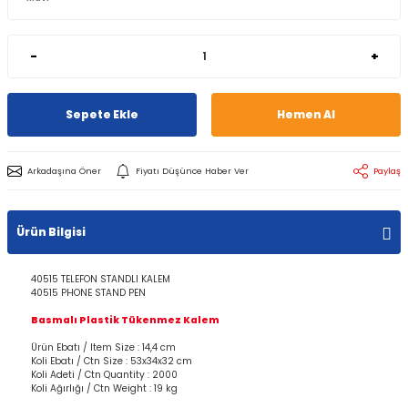
-
+
Sepete Ekle
Hemen Al
Arkadaşına Öner
Fiyatı Düşünce Haber Ver
Paylaş
Ürün Bilgisi
40515 TELEFON STANDLI KALEM
40515 PHONE STAND PEN
Basmalı Plastik Tükenmez Kalem
Ürün Ebatı / Item Size : 14,4 cm
Koli Ebatı / Ctn Size : 53x34x32 cm
Koli Adeti / Ctn Quantity : 2000
Koli Ağırlığı / Ctn Weight : 19 kg