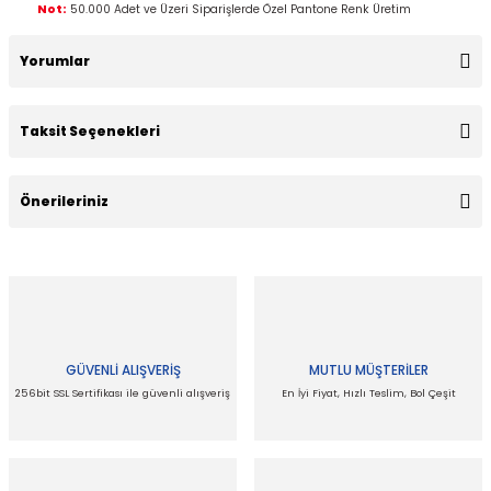
Not:
50.000 Adet ve Üzeri Siparişlerde Özel Pantone Renk Üretim
Yorumlar
Taksit Seçenekleri
Bu ürüne ilk yorumu siz yapın!
Önerileriniz
Yorum Yaz
Bu ürünün fiyat bilgisi, resim, ürün açıklamalarında ve diğer
konularda yetersiz gördüğünüz noktaları öneri formunu
kullanarak tarafımıza iletebilirsiniz.
Görüş ve önerileriniz için teşekkür ederiz.
GÜVENLİ ALIŞVERİŞ
MUTLU MÜŞTERİLER
Ürün resmi kalitesiz, bozuk veya görüntülenemiyor.
256bit SSL Sertifikası ile güvenli alışveriş
En İyi Fiyat, Hızlı Teslim, Bol Çeşit
Ürün açıklamasında eksik bilgiler bulunuyor.
Ürün bilgilerinde hatalar bulunuyor.
Ürün fiyatı diğer sitelerden daha pahalı.