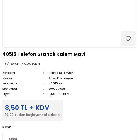
40515 Telefon Standlı Kalem Mavi
(0) Yorum - 0.00 Puan
Kategori
Plastik Kalemler
Marka
Zirve Promosyon
Stok Kodu
40515 Mv
Stok Adedi
5000 Adet
Fiyat
8,50 TL + KDV
8,50 TL + KDV
10,20 TL den başlayan taksitlerle!
Renk