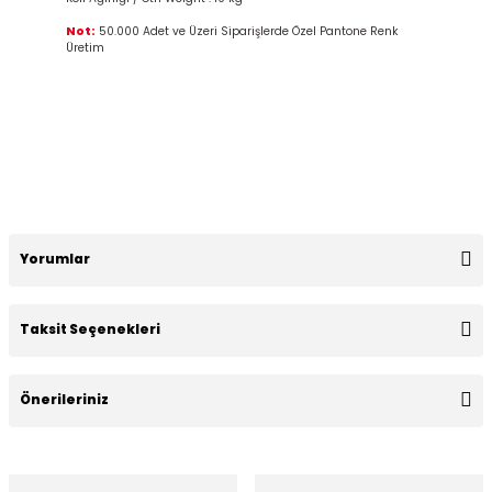
Not:
50.000 Adet ve Üzeri Siparişlerde Özel Pantone Renk
Üretim
Yorumlar
Taksit Seçenekleri
Bu ürüne ilk yorumu siz yapın!
Önerileriniz
Yorum Yaz
Bu ürünün fiyat bilgisi, resim, ürün açıklamalarında ve diğer
konularda yetersiz gördüğünüz noktaları öneri formunu