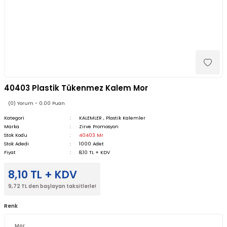
40403 Plastik Tükenmez Kalem Mor
(0) Yorum - 0.00 Puan
Kategori
KALEMLER
,
Plastik Kalemler
Marka
Zirve Promosyon
Stok Kodu
40403 Mr
Stok Adedi
1000 Adet
Fiyat
8,10 TL + KDV
8,10 TL + KDV
9,72 TL den başlayan taksitlerle!
Renk