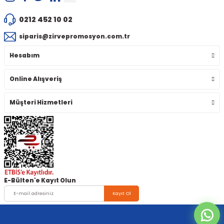
0212 452 10 02
siparis@zirvepromosyon.com.tr
Hesabım
Online Alışveriş
Müşteri Hizmetleri
E-Bülten'e Kayıt Olun
Kayıt Ol