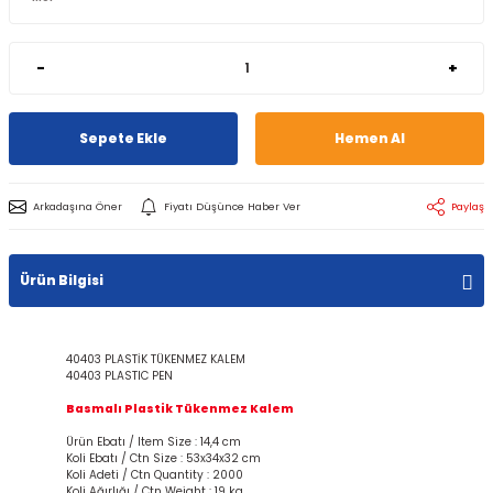
-
+
Sepete Ekle
Hemen Al
Arkadaşına Öner
Fiyatı Düşünce Haber Ver
Paylaş
Ürün Bilgisi
40403 PLASTİK TÜKENMEZ KALEM
40403 PLASTIC PEN
Basmalı Plastik Tükenmez Kalem
Ürün Ebatı / Item Size : 14,4 cm
Koli Ebatı / Ctn Size : 53x34x32 cm
Koli Adeti / Ctn Quantity : 2000
Koli Ağırlığı / Ctn Weight : 19 kg