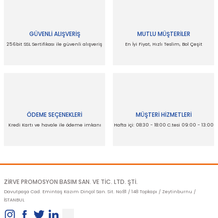
kullanarak tarafımıza iletebilirsiniz.
Görüş ve önerileriniz için teşekkür ederiz.
GÜVENLİ ALIŞVERİŞ
MUTLU MÜŞTERİLER
Ürün resmi kalitesiz, bozuk veya görüntülenemiyor.
256bit SSL Sertifikası ile güvenli alışveriş
En İyi Fiyat, Hızlı Teslim, Bol Çeşit
Ürün açıklamasında eksik bilgiler bulunuyor.
Ürün bilgilerinde hatalar bulunuyor.
Ürün fiyatı diğer sitelerden daha pahalı.
Bu ürüne benzer farklı alternatifler olmalı.
Gönder
ÖDEME SEÇENEKLERİ
MÜŞTERİ HİZMETLERİ
Kredi Kartı ve havale ile ödeme imkanı
Hafta içi: 08:30 - 18:00 C.tesi 09:00 - 13:00
ZİRVE PROMOSYON BASIM SAN. VE TİC. LTD. ŞTİ.
Davutpaşa Cad. Emintaş Kazım Dinçol San. Sit. No:81 / 148 Topkapı / Zeytinburnu /
İSTANBUL