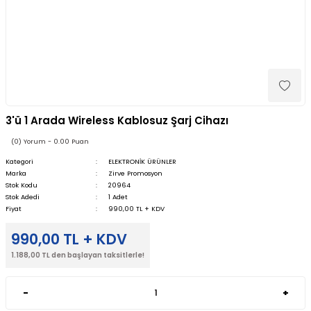
3'ü 1 Arada Wireless Kablosuz Şarj Cihazı
(0) Yorum - 0.00 Puan
Kategori
ELEKTRONİK ÜRÜNLER
Marka
Zirve Promosyon
Stok Kodu
20964
Stok Adedi
1 Adet
Fiyat
990,00 TL + KDV
990,00 TL + KDV
1.188,00 TL den başlayan taksitlerle!
-
+