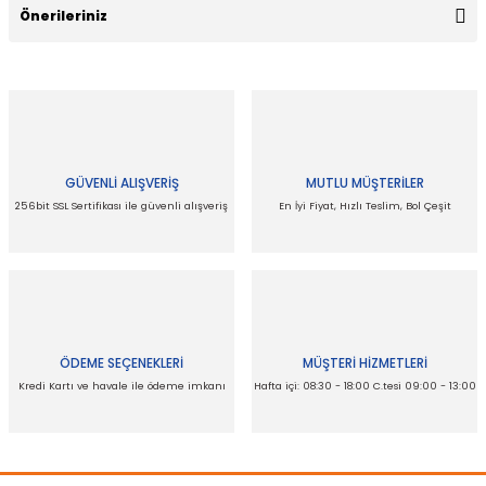
Önerileriniz
Yorum Yaz
Bu ürünün fiyat bilgisi, resim, ürün açıklamalarında ve diğer
konularda yetersiz gördüğünüz noktaları öneri formunu
kullanarak tarafımıza iletebilirsiniz.
Görüş ve önerileriniz için teşekkür ederiz.
GÜVENLİ ALIŞVERİŞ
MUTLU MÜŞTERİLER
Ürün resmi kalitesiz, bozuk veya görüntülenemiyor.
256bit SSL Sertifikası ile güvenli alışveriş
En İyi Fiyat, Hızlı Teslim, Bol Çeşit
Ürün açıklamasında eksik bilgiler bulunuyor.
Ürün bilgilerinde hatalar bulunuyor.
Ürün fiyatı diğer sitelerden daha pahalı.
Bu ürüne benzer farklı alternatifler olmalı.
ÖDEME SEÇENEKLERİ
MÜŞTERİ HİZMETLERİ
Kredi Kartı ve havale ile ödeme imkanı
Hafta içi: 08:30 - 18:00 C.tesi 09:00 - 13:00
Gönder