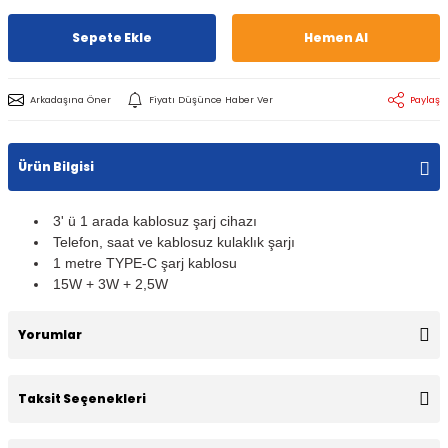
Sepete Ekle
Hemen Al
Arkadaşına Öner
Fiyatı Düşünce Haber Ver
Paylaş
Ürün Bilgisi
3' ü 1 arada kablosuz şarj cihazı
Telefon, saat ve kablosuz kulaklık şarjı
1 metre TYPE-C şarj kablosu
15W + 3W + 2,5W
Yorumlar
Taksit Seçenekleri
Bu ürüne ilk yorumu siz yapın!