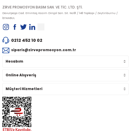
ZİRVE PROMOSYON BASIM SAN. VE TİC. LTD. ŞTİ.
Davutpaşa Cad. Emintaş Kazım Dinçol San. Sit. No:81 / 148 Topkapı / Zeytinburnu /
İSTANBUL
0212 452 10 02
siparis@zirvepromosyon.com.tr
Hesabım
Online Alışveriş
Müşteri Hizmetleri